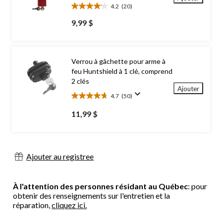
4.2
(20)
4.2
étoile(s)
9,99 $
sur
5.
20
évaluations
Verrou à gâchette pour arme à
feu Huntshield à 1 clé, comprend
2 clés
Ajouter
4.7
(50)
4.7
étoile(s)
11,99 $
sur
5.
50
évaluations
Ajouter au registree
À l'attention des personnes résidant au Québec
: pour
obtenir des renseignements sur l'entretien et la
réparation,
cliquez ici.