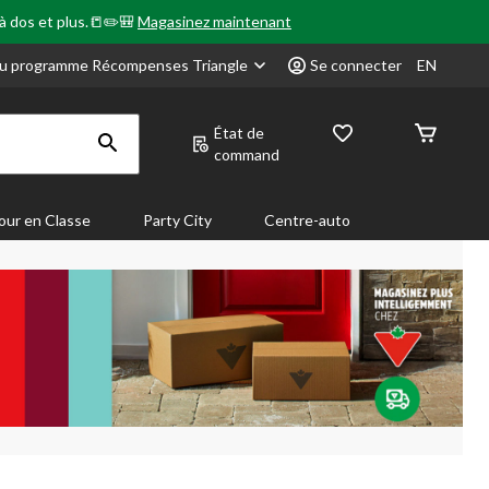
 à dos et plus.📒✏️🎒
Magasinez maintenant
u programme Récompenses Triangle
Se connecter
EN
État de
command
our en Classe
Party City
Centre-auto