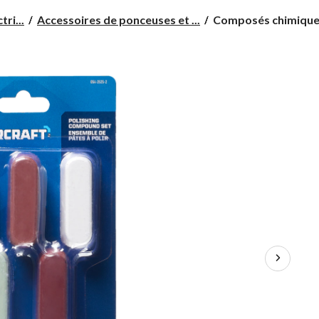
Composés
ri...
Accessoires de ponceuses et ...
Composés chimiques 
chimiques
pour
polissage
Mastercraft,
paq.
5