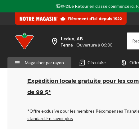
même
page.
🎒✏️📒Le Retour en classe commence ici. Fai
Leduc, AB
Re
votre
Fermé
⋅ Ouverture à 06:00
magasin
préféré
est
Magasiner par rayon
Circulaire
Offr
Leduc,
AB,
courament
Fermé,
Expédition locale gratuite pour les co
Ouverture
à
de 99 $*
à
06:00
cliquer
pour
*Offre exclusive pour les membres Récompenses Triangl
changer
standard.
En savoir plus