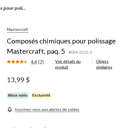
pour poli...
Mastercraft
Composés chimiques pour polissage
Mastercraft, paq. 5
#054-2525-2
4.4
(7)
Voir détails du
Objets
Lire
produit
similaires
les
7
commentaires.
13,99 $
Lien
vers
la
même
Mieux notés
Exclusivité
page.
Inscrivez-vous aux alertes de soldes