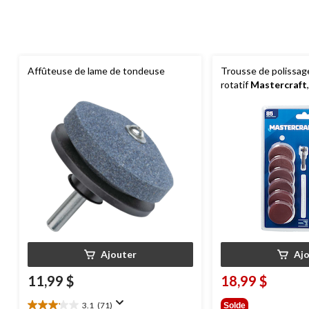
Affûteuse de lame de tondeuse
Trousse de polissag
rotatif
Mastercraft
Ajouter
Aj
11,99 $
18,99 $
3.1
(71)
Solde