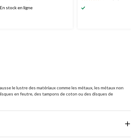
0
4.1
oile(s)
étoile(s)
En stock en ligne
r
sur
5.
32
évaluations
ehausse le lustre des matériaux comme les métaux, les métaux non
s disques en feutre, des tampons de coton ou des disques de