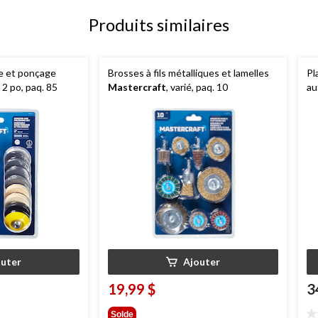
Produits similaires
e et ponçage
Brosses à fils métalliques et lamelles
Pl
, 2 po, paq. 85
Mastercraft
, varié, paq. 10
au
ja
outer
Ajouter
19,99 $
3
Solde