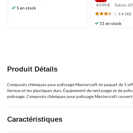
3.1
prix
47,99 $
Rabais 60
étoile(s)
5 en stock
était
sur
3.4
(32)
3.4
47,99 $
5.
étoile(s)
71
11 en stock
sur
évaluations
5.
32
évaluations
Produit Détails
Composés chimiques pour polissage Mastercraft en paquet de 5 offra
ferreux et les plastiques durs. Équipement de nettoyage et de polis
polissage. Composés chimiques pour polissage Mastercraft couverts
Caractéristiques