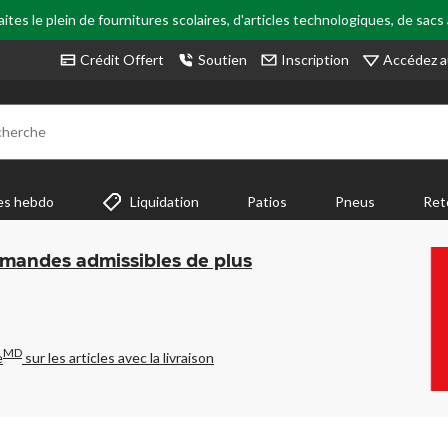
tes le plein de fournitures scolaires, d'articles technologiques, de sacs
Accédez a
Crédit Offert
Soutien
Inscription
cherche
es hebdo
Liquidation
Patios
Pneus
Ret
mmandes admissibles de plus
MD
e
sur les articles avec la livraison