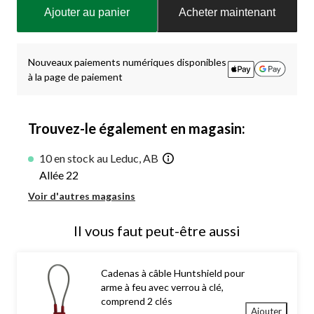
mise
Ajouter au panier
Acheter maintenant
à
jour
à
1
Nouveaux paiements numériques disponibles
à la page de paiement
Trouvez-le également en magasin:
10 en stock au Leduc, AB
Allée 22
Voir d'autres magasins
Il vous faut peut-être aussi
Cadenas à câble Huntshield pour
arme à feu avec verrou à clé,
comprend 2 clés
Ajouter