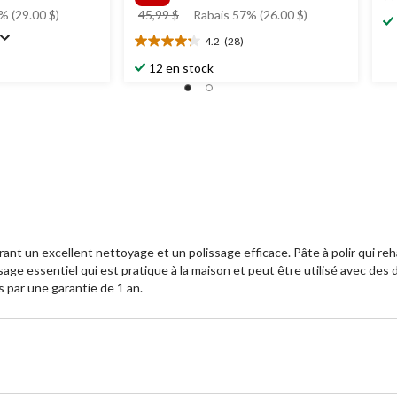
0.
prix
% (29.00 $)
45,99 $
Rabais 57% (26.00 $)
ét
était
su
4.2
(28)
4.2
45,99 $
5.
étoile(s)
12 en stock
sur
5.
28
évaluations
nt un excellent nettoyage et un polissage efficace. Pâte à polir qui r
sage essentiel qui est pratique à la maison et peut être utilisé avec de
 par une garantie de 1 an.