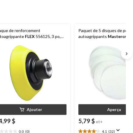
aque de renforcement
Paquet de 5 disques de ponç
toagrippante
FLEX
556125, 3 po,
autoagrippants
Mastercraft
une
Ajouter
Aperçu
4,99 $
5,79 $
et+
0.0
(0)
4.1
(32)