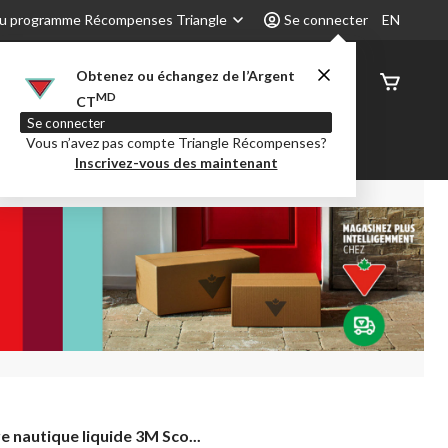
u programme Récompenses Triangle
Se connecter
EN
Obtenez ou échangez de l’Argent
État de
MD
CT
command
Se connecter
Vous n’avez pas compte Triangle Récompenses?
é
Party City
Centre-auto
Inscrivez-vous des maintenant
e
re nautique liquide 3M Sco...