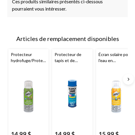
Ces produits similaires présentés ci-dessous
pourraient vous intéresser.
Articles de remplacement disponibles
Protecteur
Protecteur de
Écran solaire pour
hydrofuge/Protec
tapis et de
l'eau en
teur en
moquettes en
vaporisateur
vaporisateur
vaporisateur
Scotchgard
, avec
service intense
Scotchgard
, 396
protection UV,
Scotchgard
, 297
g
297 g
g
14,99 $
14,99 $
15,99 $