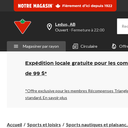
Leduc, AB
Re
votre
Ouvert
⋅ Fermeture à 22:00
magasin
préféré
est
Magasiner par rayon
Circulaire
Offr
Leduc,
AB,
courament
Ouvert,
Expédition locale gratuite pour les co
Fermeture
à
de 99 $*
à
22:00
cliquer
pour
*Offre exclusive pour les membres Récompenses Triangl
changer
standard.
En savoir plus
Accueil
Sports et loisirs
Sports nautiques et plaisanc..