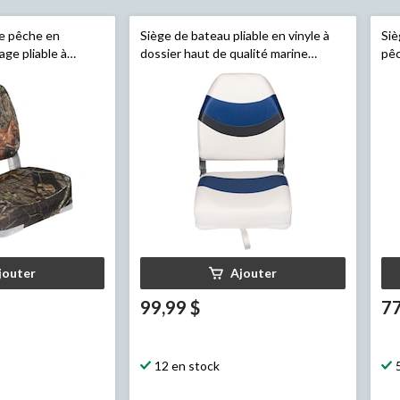
de pêche en
Siège de bateau pliable en vinyle à
Siè
ge pliable à
dossier haut de qualité marine
pêc
rd
, 19 po H x 16
Leopard
, 22 po H x 17 po la x 15 po P
qua
19 
jouter
Ajouter
99,99 $
77
12 en stock