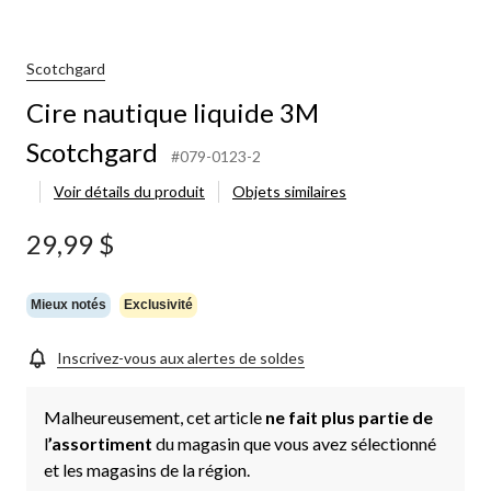
utique
uide
M
otchgard
Scotchgard
Cire nautique liquide 3M
Scotchgard
#079-0123-2
Voir détails du produit
Objets similaires
29,99 $
Mieux notés
Exclusivité
Inscrivez-vous aux alertes de soldes
Malheureusement, cet article
ne fait plus partie de
l
’assortiment
du magasin que vous avez sélectionné
et les magasins de la région.