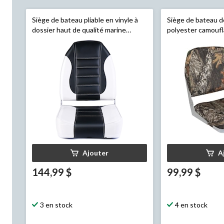
Siège de bateau pliable en vinyle à
Siège de bateau 
dossier haut de qualité marine
polyester camoufla
Leopard
, 23 1/2 po H x 16 3/4 po la x
dossier bas
Leopa
15 1/2 po P
po la x 14 po P
Ajouter
A
144,99 $
99,99 $
3 en stock
4 en stock