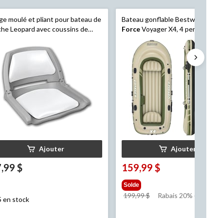
ge moulé et pliant pour bateau de
Bateau gonflable Bestway
Hyd
he Leopard avec coussins de
Force
Voyager X4, 4 personnes,
lité marine, 16 po H x 20 po la x
po P
Ajouter
Ajouter
,99 $
159,99 $
Solde
prix
199,99 $
Rabais 20% (40.00 $
5 en stock
était
199,99 $