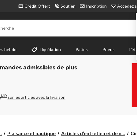
Accédez a
Crédit Offert
Soutien
Inscription
cherche
es hebdo
Liquidation
Patios
Pneus
L’ét
mmandes admissibles de plus
MD
e
sur les articles avec la livraison
Cir
.
Plaisance et nautique
Articles d’entretien et de n...
Ci