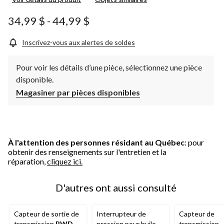
pour
ce
produit.
34,99 $
-
44,99 $
Lien
vers
la
Inscrivez-vous aux alertes de soldes
même
page.
Pour voir les détails d’une pièce, sélectionnez une pièce
disponible.
Magasiner par pièces disponibles
À l'attention des personnes résidant au Québec
: pour
obtenir des renseignements sur l'entretien et la
réparation,
cliquez ici.
D'autres ont aussi consulté
Capteur de sortie de
Interrupteur de
Capteur de
transmission
BWD
pression pour huile
transmission