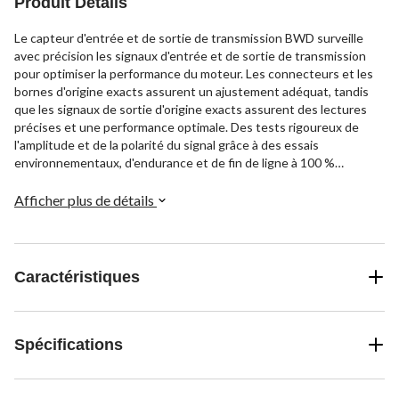
Produit Détails
Le capteur d'entrée et de sortie de transmission BWD surveille
avec précision les signaux d'entrée et de sortie de transmission
pour optimiser la performance du moteur. Les connecteurs et les
bornes d'origine exacts assurent un ajustement adéquat, tandis
que les signaux de sortie d'origine exacts assurent des lectures
précises et une performance optimale. Des tests rigoureux de
l'amplitude et de la polarité du signal grâce à des essais
environnementaux, d'endurance et de fin de ligne à 100 %
garantissent une fiabilité et un fonctionnement constants. Le
haut niveau de précision optimise le rendement du moteur ainsi
Afficher plus de détails
que la régulation des émissions de gaz et d'échappement.
Caractéristiques
Spécifications