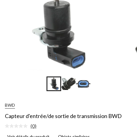
BWD
Capteur d'entrée/de sortie de transmission BWD
(0)
Aucune
cote
Voir détails du produit
Objets similaires