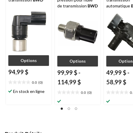
de transmission
BWD
automatique
Options
Options
Option
94,99 $
99,99 $
-
49,99 $
-
114,99 $
58,99 $
0.0
(0)
0.0
étoile(s)
En stock en ligne
0.0
(0)
0
0.0
0.0
sur
étoile(s)
étoile(s)
5.
sur
sur
5.
5.