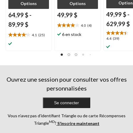
Option
Options
Options
49,99 $
-
64,99 $
-
49,99 $
629,99 $
89,99 $
4.0
(4)
4.0
étoile(s)
6 en stock
4.1
(25)
4.1
4.4
4.4
(39)
sur
étoile(s)
étoile(s)
5.
sur
sur
4
5.
5.
évaluations
25
39
évaluations
évaluations
Ouvrez une session pour consulter vos offres
personnalisées
Se connecter
Vous n’avez pas d’identifiant Triangle ou de carte Récompenses
MD
Triangle
?
S’inscrire maintenant