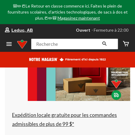
🎒✏️📒Le Retour en classe commence ici. Faites le plein de
fournitures scolaires, d'articles technologiques, de sacs à dos et
plus.📒✏️🎒
Magasinez maintenant
votre
Ouvert
⋅ Fermeture à 22:00
Leduc, AB
magasin
préféré
est
Recherche
Leduc,
AB,
courament
Ouvert,
Fermeture
à
à
22:00
cliquer
pour
changer
Expédition locale gratuite pour les commandes
admissibles de plus de 99 $*