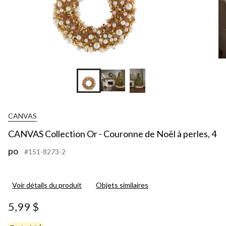
po
CANVAS
CANVAS Collection Or - Couronne de Noël à perles, 4
po
#151-8273-2
Voir détails du produit
Objets similaires
5,99 $