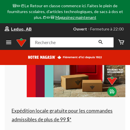
🎒✏️📒Le Retour en classe commence ici. Faites le plein de
fournitures scolaires, d'articles technologiques, de sacs à dos et
plus.📒✏️🎒
Magasinez maintenant
votre
Ouvert
⋅ Fermeture à 22:00
Leduc, AB
magasin
préféré
est
Recherche
Leduc,
AB,
courament
Ouvert,
Fermeture
à
à
22:00
cliquer
pour
changer
Expédition locale gratuite pour les commandes
admissibles de plus de 99 $*