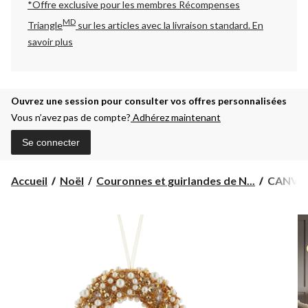
*Offre exclusive pour les membres Récompenses
MD
Triangle
sur les articles avec la livraison standard.
En
savoir plus
Ouvrez une session pour consulter vos offres personnalisées
Vous n’avez pas de compte?
Adhérez maintenant
Se connecter
CANVA
Accueil
Noël
Couronnes et guirlandes de N...
CANVAS 
Collecti
Or
-
Couronn
de
Noël
à
perles,
4