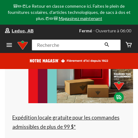
🎒✏️📒Le Retour en classe commence ici. Faites le plein de
fournitures scolaires, d'articles technologiques, de sacs à dos et
plus.📒✏️🎒
Magasinez maintenant
votre
Fermé
⋅ Ouverture à 06:00
Leduc, AB
magasin
préféré
est
Recherche
Leduc,
AB,
courament
Fermé,
Ouverture
à
à
06:00
cliquer
pour
changer
Expédition locale gratuite pour les commandes
admissibles de plus de 99 $*