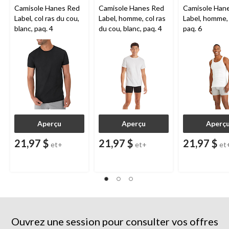
Camisole Hanes Red
Camisole Hanes Red
Camisole Han
Label, col ras du cou,
Label, homme, col ras
Label, homme, 
blanc, paq. 4
du cou, blanc, paq. 4
paq. 6
Aperçu
Aperçu
Aperç
21,97 $
21,97 $
21,97 $
et+
et+
et
Ouvrez une session pour consulter vos offres