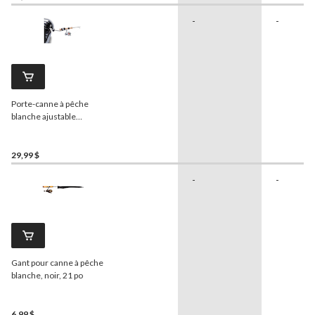
-
-
Porte-canne à pêche
blanche ajustable
BIGROCK Otter
29,99 $
-
-
Gant pour canne à pêche
blanche, noir, 21 po
6,99 $