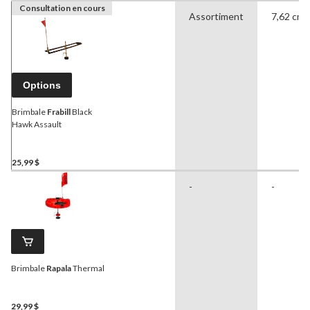
Consultation en cours
Assortiment
7,62 cm
Options
Brimbale
Frabill
Black
Hawk Assault
25,99 $
-
-
Brimbale
Rapala
Thermal
29,99 $