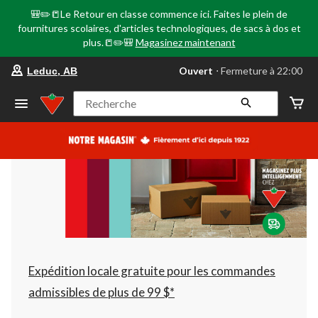
🎒✏️📒Le Retour en classe commence ici. Faites le plein de
fournitures scolaires, d'articles technologiques, de sacs à dos et
plus.📒✏️🎒
Magasinez maintenant
votre
Ouvert
⋅ Fermeture à 22:00
Leduc, AB
magasin
préféré
est
Recherche
Leduc,
AB,
courament
Ouvert,
Fermeture
à
à
22:00
cliquer
pour
changer
Expédition locale gratuite pour les commandes
admissibles de plus de 99 $*