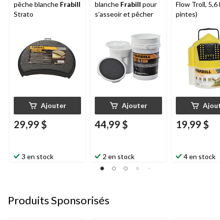
pêche blanche
Frabill
blanche
Frabill
pour
Flow Troll, 5,6 
Strato
s'asseoir et pêcher
pintes)
Ajouter
Ajouter
Ajou
29,99 $
44,99 $
19,99 $
3 en stock
2 en stock
4 en stock
Produits Sponsorisés