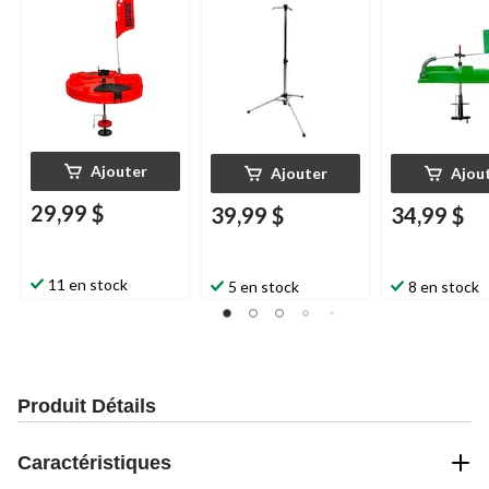
Ajouter
Ajouter
Ajou
29,99 $
39,99 $
34,99 $
11 en stock
5 en stock
8 en stock
Produit Détails
Caractéristiques