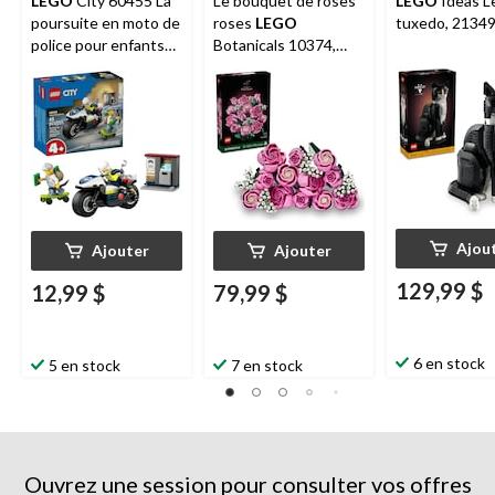
LEGO
City 60455 La
Le bouquet de roses
LEGO
Ideas L
poursuite en moto de
roses
LEGO
tuxedo, 2134
police pour enfants
Botanicals 10374,
de 4 ans et plus, 65
789 pièces, 18 ans et
pièces
plus
Ajou
Ajouter
Ajouter
129,99 $
12,99 $
79,99 $
6 en stock
5 en stock
7 en stock
Ouvrez une session pour consulter vos offres