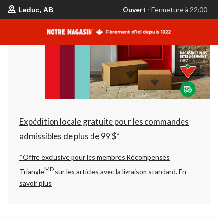
votre
Ouvert
⋅ Fermeture à 22:00
Leduc, AB
magasin
préféré
est
Leduc,
AB,
courament
Ouvert,
Fermeture
à
à
22:00
cliquer
pour
changer
Expédition locale gratuite pour les commandes
admissibles de plus de 99 $*
*Offre exclusive pour les membres Récompenses
MD
Triangle
sur les articles avec la livraison standard.
En
savoir plus