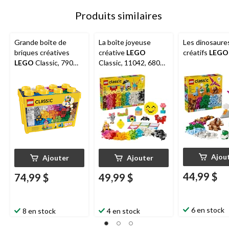
Produits similaires
Grande boîte de
La boîte joyeuse
Les dinosaure
briques créatives
créative
LEGO
créatifs
LEGO
LEGO
Classic, 790
Classic, 11042, 680
pièces, 4 ans et plus
pièces, 5 ans et plus
Ajou
Ajouter
Ajouter
44,99 $
74,99 $
49,99 $
6 en stock
8 en stock
4 en stock