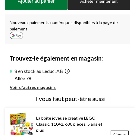
Ajouter au panier
Acheter maintenant
jour
à
1
Nouveaux paiements numériques disponibles à la page de
paiement
Trouvez-le également en magasin:
8 en stock au Leduc, AB
Allée 78
Voir d'autres magasins
Il vous faut peut-être aussi
La boîte joyeuse créative LEGO
Classic, 11042, 680 pièces, 5 ans et
plus
Ajouter