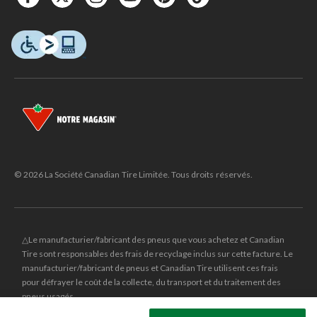
© 2026 La Société Canadian Tire Limitée. Tous droits réservés.
△Le manufacturier/fabricant des pneus que vous achetez et Canadian
Tire sont responsables des frais de recyclage inclus sur cette facture. Le
manufacturier/fabricant de pneus et Canadian Tire utilisent ces frais
pour défrayer le coût de la collecte, du transport et du traitement des
pneus usagés.
MD
CANADIAN TIRE
et le logo du triangle CANADIAN TIRE sont des