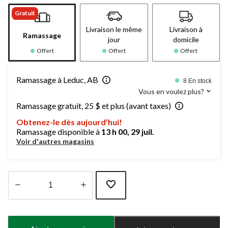
Gratuit
Livraison le même
Livraison à
Ramassage
jour
domicile
Offert
Offert
Offert
Ramassage à Leduc, AB
8 En stock
Vous en voulez plus?
Ramassage gratuit, 25 $ et plus (avant taxes)
Obtenez-le dès aujourd’hui!
Ramassage disponible à
13 h 00, 29 juil.
Voir d'autres magasins
Quantité
mise
à