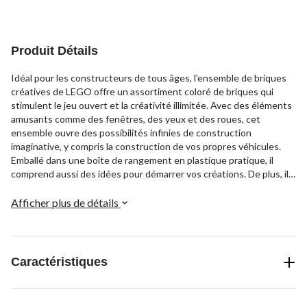
Produit Détails
Idéal pour les constructeurs de tous âges, l'ensemble de briques
créatives de LEGO offre un assortiment coloré de briques qui
stimulent le jeu ouvert et la créativité illimitée. Avec des éléments
amusants comme des fenêtres, des yeux et des roues, cet
ensemble ouvre des possibilités infinies de construction
imaginative, y compris la construction de vos propres véhicules.
Emballé dans une boîte de rangement en plastique pratique, il
comprend aussi des idées pour démarrer vos créations. De plus, il
est compatible avec tous les ensembles de construction LEGO,
pour des heures de plaisir créatif.
Afficher plus de détails
Caractéristiques