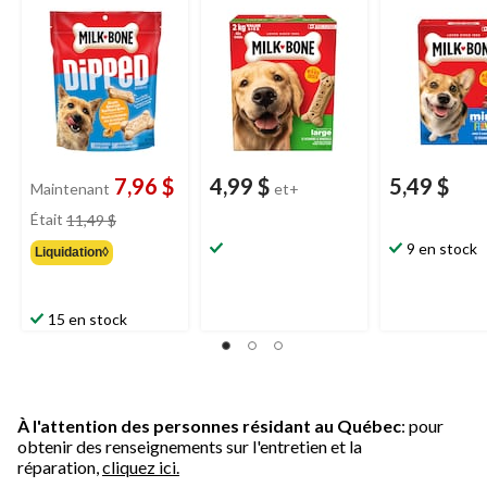
850 g
7,96 $
4,99 $
5,49 $
Maintenant
et+
prix
Était
11,49 $
était
9 en stock
Liquidation◊
11,49 $
15 en stock
À l'attention des personnes résidant au Québec
: pour
obtenir des renseignements sur l'entretien et la
réparation,
cliquez ici.