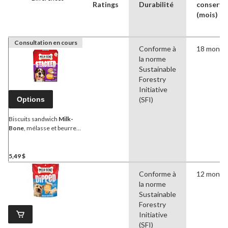
Ratings
Durabilité
conserva
(mois)
Consultation en cours
Conforme à
18 mon
la norme
Sustainable
Forestry
Initiative
Options
(SFI)
Biscuits sandwich
Milk-
Bone
, mélasse et beurre
d'arachides, 283 g
5,49 $
Conforme à
12 mon
la norme
Sustainable
Forestry
Initiative
(SFI)