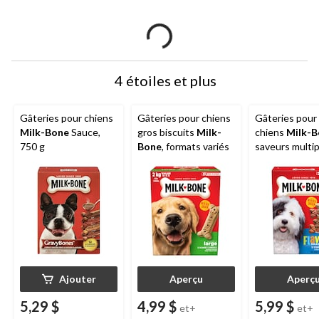
4 étoiles et plus
Gâteries pour chiens
Gâteries pour chiens
Gâteries pour 
Milk-Bone
Sauce,
gros biscuits
Milk-
chiens
Milk-B
750 g
Bone
, formats variés
saveurs multip
formats variés
Ajouter
Aperçu
Aperç
5,29 $
4,99 $
5,99 $
et+
et+