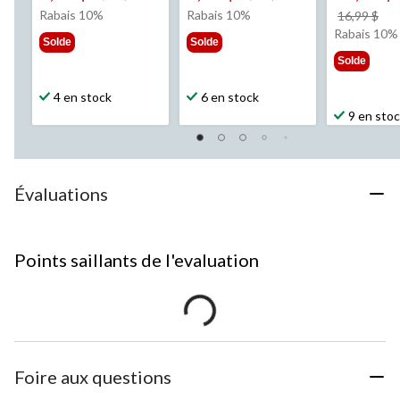
était
était
Rabais 10%
Rabais 10%
pri
16,99 $
9,99 $
9,99 $
éta
Rabais 10%
Solde
Solde
16,
Solde
4 en stock
6 en stock
9 en sto
Évaluations
Points saillants de l'evaluation
Foire aux questions