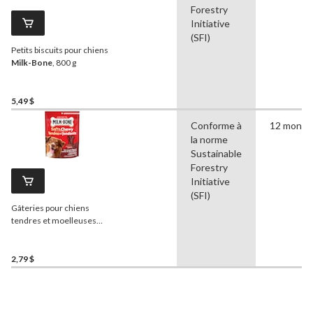
Forestry
Initiative
(SFI)
Petits biscuits pour chiens
Milk-Bone
, 800 g
5,49 $
Conforme à
12 mon
la norme
Sustainable
Forestry
Initiative
(SFI)
Gâteries pour chiens
tendres et moelleuses
Milk-Bone
, filet mignon,
113 g
2,79 $