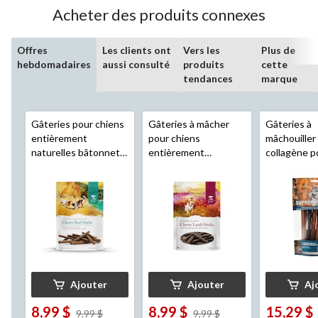
Acheter des produits connexes
Offres
Les clients ont
Vers les
Plus de
hebdomadaires
aussi consulté
produits
cette
tendances
marque
Gâteries pour chiens
Gâteries à mâcher
Gâteries à
entièrement
pour chiens
mâchouiller
naturelles bâtonnets
entièrement
collagène p
au boeuf
Caledon
naturelles bâtonnets
Master Best
Farms
, 200 g
tendres à l'agneau
Supreme Tre
Caledon Farms
, 200
paq. 6
g
Ajouter
Ajouter
Aj
8,99 $
8,99 $
15,29 $
prix
prix
9,99 $
9,99 $