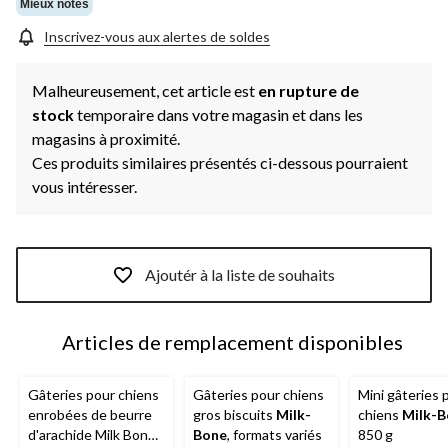
Mieux notés
Inscrivez-vous aux alertes de soldes
Malheureusement, cet article est
en rupture de
stock
temporaire dans votre magasin et dans les
magasins à proximité.
Ces produits similaires présentés ci-dessous pourraient
vous intéresser.
Ajoutér à la liste de souhaits
Articles de remplacement disponibles
Gâteries pour chiens
Gâteries pour chiens
Mini gâteries 
enrobées de beurre
gros biscuits
Milk-
chiens
Milk-B
d'arachide Milk Bone,
Bone
, formats variés
850 g