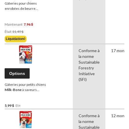
Gâteries pour chiens
enrobées de beurre
d'arachide Milk Bone, 850
g
Maintenant
7,96 $
Prix
Était
11,49 $
Était
Liquidation◊
11,49 $
Conforme à
17 mon
la norme
Sustainable
Forestry
Options
Initiative
(SFI)
Gâteries pour petits chiens
Milk-Bone
à saveurs
multiples, formats variés
5,99 $
Et+
Conforme à
12 mon
la norme
Sustainable