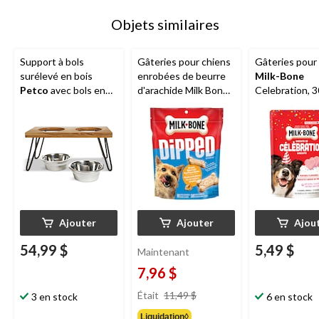
Objets similaires
Support à bols
Gâteries pour chiens
Gâteries pour
surélevé en bois
enrobées de beurre
Milk-Bone
Petco
avec bols en
d'arachide Milk Bone,
Celebration, 3
acier inoxydable, 4,6
850 g
tasses
Ajouter
Ajouter
Ajou
54,99 $
5,49 $
Maintenant
7,96 $
prix
Était
11,49 $
3 en stock
6 en stock
était
Liquidation◊
11,49 $