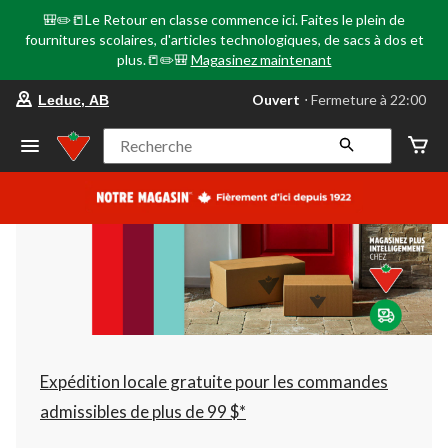
🎒✏️📒Le Retour en classe commence ici. Faites le plein de
fournitures scolaires, d'articles technologiques, de sacs à dos et
plus.📒✏️🎒
Magasinez maintenant
votre
Ouvert
⋅ Fermeture à 22:00
Leduc, AB
magasin
préféré
est
Recherche
Leduc,
AB,
courament
Ouvert,
Fermeture
à
à
22:00
cliquer
pour
changer
Expédition locale gratuite pour les commandes
admissibles de plus de 99 $*