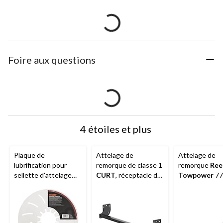
Foire aux questions
4 étoiles et plus
Plaque de
Attelage de
Attelage de
lubrification pour
remorque de classe 1
remorque
Ree
sellette d'attelage
CURT
, réceptacle de
Towpower
77
CURT
16722, 12 po
1 1/4 po
classe 1, ajus
sur mesure