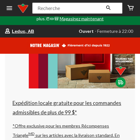
🎒✏️📒Le Retour en classe commence ici. Faites le plein de
Recherche
fournitures scolaires, d'articles technologiques, de sacs à dos et
plus.📒✏️🎒
Magasinez maintenant
votre
Ouvert
⋅ Fermeture à 22:00
Leduc, AB
magasin
préféré
est
Leduc,
AB,
courament
Ouvert,
Fermeture
à
à
22:00
cliquer
pour
changer
Expédition locale gratuite pour les commandes
admissibles de plus de 99 $*
*Offre exclusive pour les membres Récompenses
MD
Triangle
sur les articles avec la livraison standard.
En