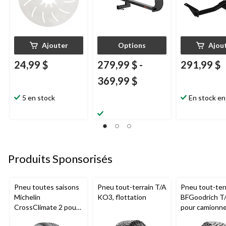
Ajouter
Options
Ajou
24,99 $
279,99 $
-
291,99 $
369,99 $
5 en stock
En stock en
Produits Sponsorisés
Pneu toutes saisons
Pneu tout-terrain T/A
Pneu tout-ter
Michelin
KO3, flottation
BFGoodrich T
CrossClimate 2 pour
pour camionne
véhicules de tourisme
VUS