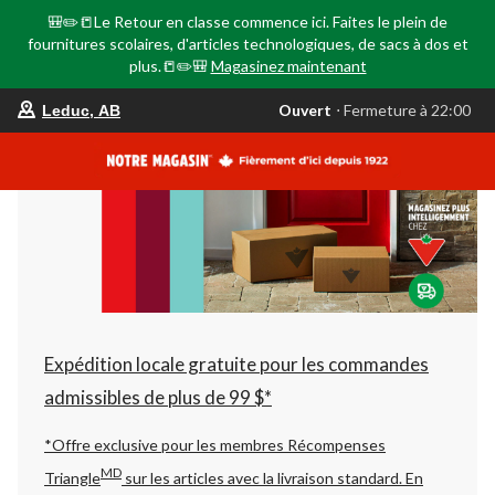
🎒✏️📒Le Retour en classe commence ici. Faites le plein de
fournitures scolaires, d'articles technologiques, de sacs à dos et
plus.📒✏️🎒
Magasinez maintenant
votre
Ouvert
⋅ Fermeture à 22:00
Leduc, AB
magasin
préféré
est
Leduc,
AB,
courament
Ouvert,
Fermeture
à
à
22:00
cliquer
pour
changer
Expédition locale gratuite pour les commandes
admissibles de plus de 99 $*
*Offre exclusive pour les membres Récompenses
MD
Triangle
sur les articles avec la livraison standard.
En