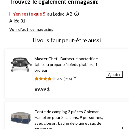
Trouvez-le également en magasin:
Il n’en reste que 5
au Leduc, AB
Allée 31
Voir d'autres magasins
Il vous faut peut-être aussi
Master Chef - Barbecue portatif de
table au propane à pieds pliables , 1
brûleur
Ajouter
3.9
(916)
3.9
étoile(s)
89,99 $
sur
5.
916
évaluations
Tente de camping 2 pièces Coleman
Hampton pour 3 saisons, 9 personnes,
avec cloison, bâche de pluie et sac de
transport