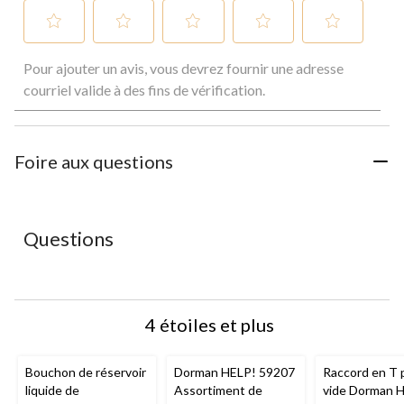
Sélectionnez
Sélectionnez
Sélectionnez
Sélectionnez
Sélectionnez
Pour ajouter un avis, vous devrez fournir une adresse
pour
pour
pour
pour
pour
évaluer
évaluer
évaluer
évaluer
évaluer
courriel valide à des fins de vérification.
l'article
l'article
l'article
l'article
l'article
à
à
à
à
à
1
2
3
4
5
étoile.
étoiles.
étoiles.
étoiles.
étoiles.
Foire aux questions
Cette
Cette
Cette
Cette
Cette
action
action
action
action
action
ouvrira
ouvrira
ouvrira
ouvrira
ouvrira
le
le
le
le
le
Questions
formulaire
formulaire
formulaire
formulaire
formulaire
de
de
de
de
de
soumission.
soumission.
soumission.
soumission.
soumission.
4 étoiles et plus
Bouchon de réservoir
Dorman HELP! 59207
Raccord en T 
liquide de
Assortiment de
vide Dorman H