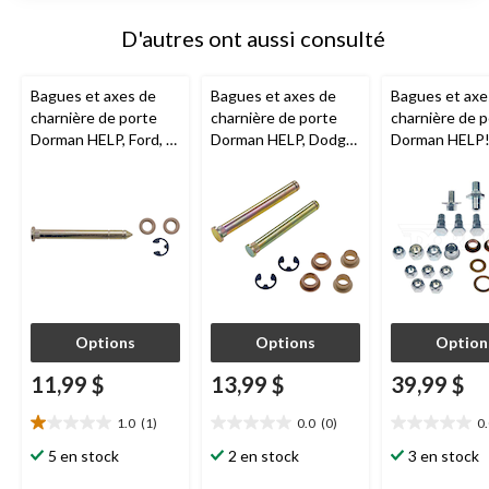
D'autres ont aussi consulté
Bagues et axes de
Bagues et axes de
Bagues et axe
charnière de porte
charnière de porte
charnière de 
Dorman HELP, Ford, 4
Dorman HELP, Dodge,
Dorman HELP!
pièces
8 pièces
Options
Options
Option
11,99 $
13,99 $
39,99 $
1.0
(1)
0.0
(0)
0
1.0
0.0
0.0
étoile(s)
étoile(s)
étoile(s)
5 en stock
2 en stock
3 en stock
sur
sur
sur