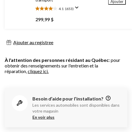
Ajouter
4.1
(653)
4.1
étoile(s)
299,99 $
sur
5.
653
évaluations
Ajouter au registree
À l'attention des personnes résidant au Québec
: pour
obtenir des renseignements sur l'entretien et la
réparation,
cliquez ici.
Besoin d’aide pour l’installation?
Les services automobiles sont disponibles dans
votre magasin
En voir plus