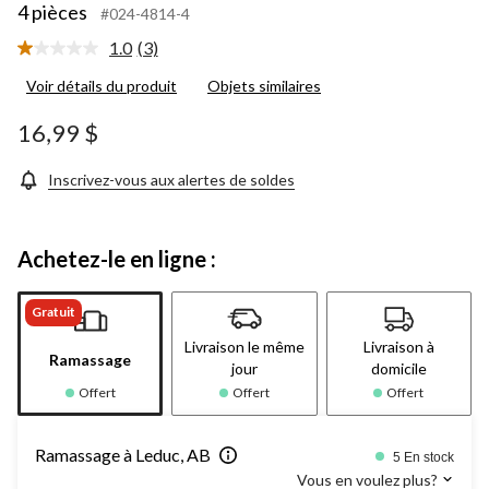
4 pièces
#024-4814-4
1.0
(3)
Lire
les
Voir détails du produit
Objets similaires
3
commentaires.
Lien
16,99 $
vers
la
même
Inscrivez-vous aux alertes de soldes
page.
Achetez-le en ligne :
Gratuit
Livraison le même
Livraison à
Ramassage
jour
domicile
Offert
Offert
Offert
Ramassage à Leduc, AB
5 En stock
Vous en voulez plus?