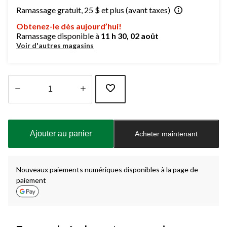
Ramassage gratuit, 25 $ et plus (avant taxes)
Obtenez-le dès aujourd’hui!
Ramassage disponible à
11 h 30, 02 août
Voir d'autres magasins
Quantité
mise
à
Ajouter au panier
Acheter maintenant
jour
à
1
Nouveaux paiements numériques disponibles à la page de
paiement