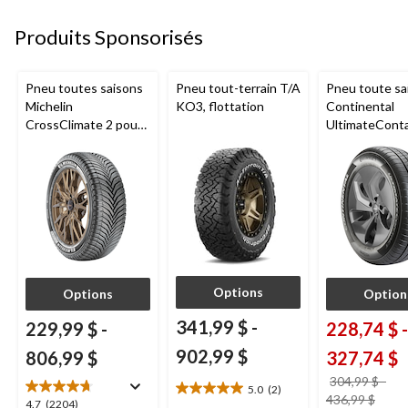
Produits Sponsorisés
Pneu toutes saisons
Pneu tout-terrain T/A
Pneu toute sa
Michelin
KO3, flottation
Continental
CrossClimate 2 pour
UltimateCont
véhicules de tourisme
pour véhicule
et multisegments
tourisme et
multisegment
Options
Options
Option
341,99 $
-
229,99 $
-
228,74 $
-
902,99 $
806,99 $
327,74 $
304,99 $
-
5.0
(2)
5.0
prix
436,99 $
4.7
4.7
(2204)