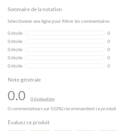
Sommaire de la notation
Sélectionner une ligne pour filtrer les commentaires
0 étoile
étoiles
0
0 commentai
0 étoile
étoiles
0
0 commentai
0 étoile
étoiles
0
0 commentai
0 étoile
étoiles
0
0 commentai
0 étoile
étoiles
0
0 commentai
Note générale
0.0
0 évaluation
0 commentateurs sur 0 (0%) recommandent ce produit
Évaluez ce produit