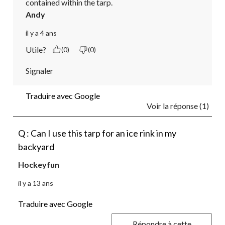
contained within the tarp. 
Andy
il y a 4 ans
Utile?
(0)
(0)
Signaler
Traduire avec Google
Voir la réponse (1)
Q : Can I use this tarp for an ice rink in my
backyard
Hockeyfun
il y a 13 ans
Traduire avec Google
Répondre à cette