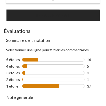
SEE ALL REVIEWS
Click
to
go
Évaluations
to
Sommaire de la notation
all
reviews
Sélectionner une ligne pour filtrer les commentaires
5 étoiles
étoiles
16
16 commenta
4 étoiles
étoiles
5
5 commentai
3 étoiles
étoiles
3
3 commentai
2 étoiles
étoiles
1
1 commentai
1 étoile
étoiles
37
37 commenta
Note générale