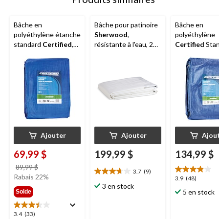
Bâche en
Bâche pour patinoire
Bâche en
polyéthylène étanche
Sherwood
,
polyéthylène
standard
Certified
,
résistante à l'eau, 20
Certified
Stan
20 x 40 pi
x 40 pi
étanche, 30 x 
Ajouter
Ajouter
Ajou
69,99 $
199,99 $
134,99 $
prix
89,99 $
3.7
(9)
3.7
était
Rabais 22%
3.9
3.9
(48)
étoile(s)
89,99 $
3 en stock
étoile(s)
5 en stock
Solde
sur
sur
5.
5.
9
3.4
3.4
(33)
48