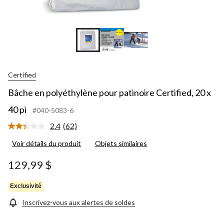
Certified
Bâche en polyéthylène pour patinoire Certified, 20 x
40 pi
#040-5083-6
2.4
(62)
Lire
les
Voir détails du produit
Objets similaires
62
commentaires.
Lien
129,99 $
vers
la
même
Exclusivité
page.
Inscrivez-vous aux alertes de soldes