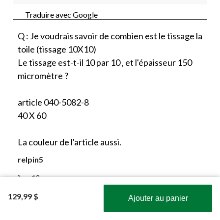
Traduire avec Google
Q : Je voudrais savoir de combien est le tissage la
toile (tissage 10X10)
Le tissage est-t-il 10 par 10 , et l'épaisseur 150
micromètre ?
article 040-5082-8
40 X 60
La couleur de l'article aussi.
relpin5
il y a 13 ans
129,99 $
Ajouter au panier
Répondre à cette
Obtenez les plus récentes offres!
1 Réponse
question