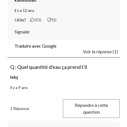
il y a 12 ans
Utile?
(11)
(1)
Signaler
Traduire avec Google
Voir la réponse (1)
Q : Quel quantité d'eau ça prend t'il
lebj
il y a 9 ans
Répondre à cette
1 Réponse
question