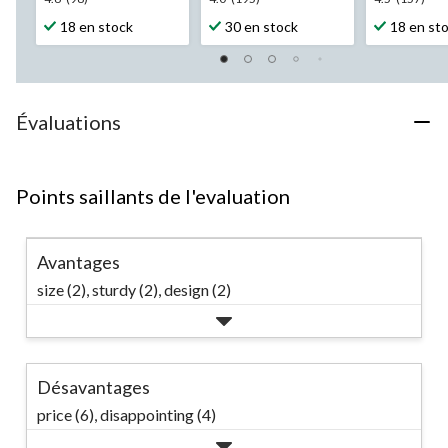
4.6
4.0
4.5
étoile(s)
étoile(s)
étoile(s)
18 en stock
30 en stock
18 en st
sur
sur
sur
5.
5.
5.
98
195
157
évaluations
évaluations
évaluation
Évaluations
Points saillants de l'evaluation
Avantages
size (2),
sturdy (2),
design (2)
Désavantages
price (6),
disappointing (4)