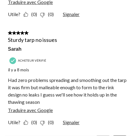
Traduire avec Google
Utile?
(0)
(0)
Signaler
5 étoile(s) sur 5.
Sturdy tarp no issues
Sarah
ACHETEUR VÉRIFIÉ
il y a 8 mois
Had zero problems spreading and smoothing out the tarp
it was firm but malleable enough to form to the rink
design no leaks I guess we'll see how it holds up in the
thawing season
Traduire avec Google
Utile?
(0)
(0)
Signaler