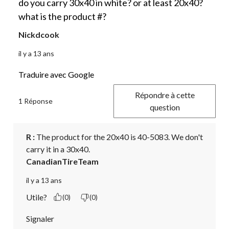
do you carry 30x40 in white? or at least 20x40?
what is the product #?
Nickdcook
il y a 13 ans
Traduire avec Google
Répondre à cette
1 Réponse
question
R :
 The product for the 20x40 is 40-5083. We don't 
carry it in a 30x40.
CanadianTireTeam
il y a 13 ans
Utile?
(0)
(0)
Signaler