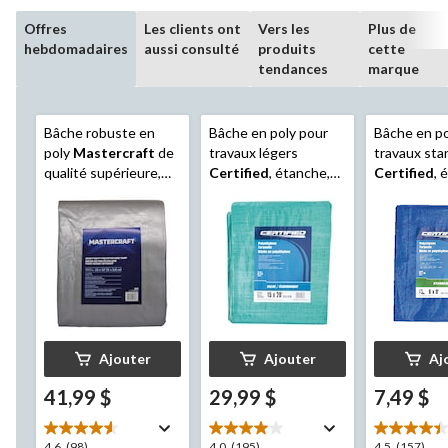
Offres
Les clients ont
Vers les
Plus de
hebdomadaires
aussi consulté
produits
cette
tendances
marque
Bâche robuste en
Bâche en poly pour
Bâche en po
poly
Mastercraft
de
travaux légers
travaux sta
qualité supérieure,
Certified
, étanche,
Certified
, 
étanche, 10 x 12 pi
15 x 20 pi
x 8 pi
Ajouter
Ajouter
Aj
41,99 $
29,99 $
7,49 $
4.6
(98)
4.0
(195)
4.5
(157)