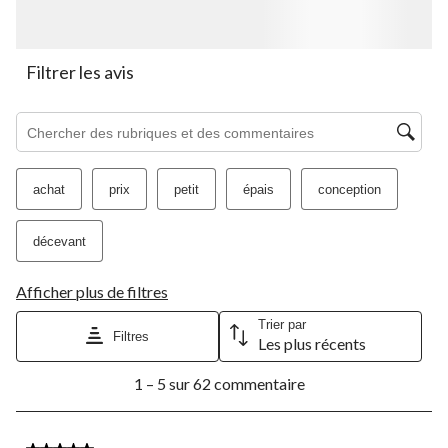
soumission.
soumission.
soumission.
soumission.
soumission.
Filtrer les avis
Zone de recherche de sujet et d'avis
achat
prix
petit
épais
conception
décevant
Afficher plus de filtres
Trier par
Filtres
Les plus récents
1
1 – 5 sur 62 commentaire
à
5
sur
62