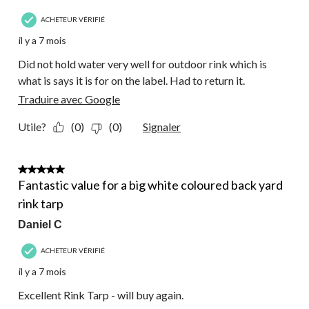
ACHETEUR VÉRIFIÉ
il y a 7 mois
Did not hold water very well for outdoor rink which is
what is says it is for on the label. Had to return it.
Traduire avec Google
Utile?
(0)
(0)
Signaler
5 étoile(s) sur 5.
Fantastic value for a big white coloured back yard
rink tarp
Daniel C
ACHETEUR VÉRIFIÉ
il y a 7 mois
Excellent Rink Tarp - will buy again.