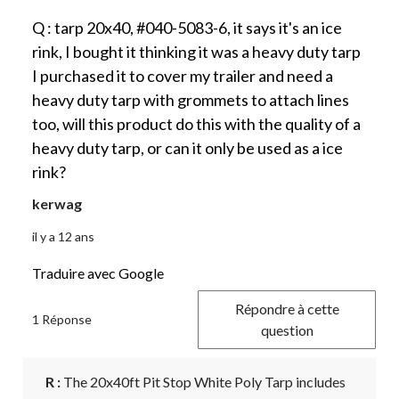
Q : tarp 20x40, #040-5083-6, it says it's an ice
rink, I bought it thinking it was a heavy duty tarp
I purchased it to cover my trailer and need a
heavy duty tarp with grommets to attach lines
too, will this product do this with the quality of a
heavy duty tarp, or can it only be used as a ice
rink?
kerwag
il y a 12 ans
Traduire avec Google
Répondre à cette
1 Réponse
question
R :
 The 20x40ft Pit Stop White Poly Tarp includes 