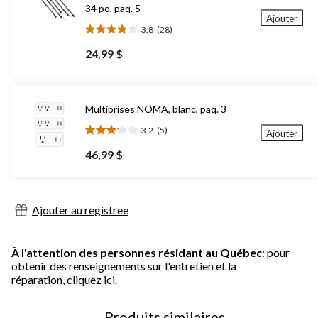
34 po, paq. 5
Ajouter
3.8
(28)
3.8
étoile(s)
24,99 $
sur
5.
28
évaluations
Multiprises NOMA, blanc, paq. 3
3.2
(5)
Ajouter
3.2
étoile(s)
46,99 $
sur
5.
5
évaluations
Ajouter au registree
À l'attention des personnes résidant au Québec
: pour
obtenir des renseignements sur l'entretien et la
réparation,
cliquez ici.
Produits similaires