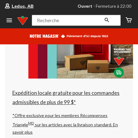
votre
Ouvert
⋅ Fermeture à 22:00
Leduc, AB
magasin
préféré
est
Recherche
Leduc,
AB,
courament
Ouvert,
Fermeture
à
à
22:00
cliquer
pour
changer
Expédition locale gratuite pour les commandes
admissibles de plus de 99 $*
*Offre exclusive pour les membres Récompenses
MD
Triangle
sur les articles avec la livraison standard.
En
savoir plus