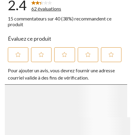
2.4
62 évaluations
15 commentateurs sur 40 (38%) recommandent ce
produit
Évaluez ce produit
Sélectionnez
Sélectionnez
Sélectionnez
Sélectionnez
Sélectionnez
Pour ajouter un avis, vous devrez fournir une adresse
pour
pour
pour
pour
pour
évaluer
évaluer
évaluer
évaluer
évaluer
courriel valide à des fins de vérification.
l'article
l'article
l'article
l'article
l'article
à
à
à
à
à
1
2
3
4
5
étoile.
étoiles.
étoiles.
étoiles.
étoiles.
Cette
Cette
Cette
Cette
Cette
action
action
action
action
action
ouvrira
ouvrira
ouvrira
ouvrira
ouvrira
le
le
le
le
le
formulaire
formulaire
formulaire
formulaire
formulaire
de
de
de
de
de