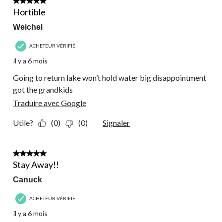
1 étoile(s) sur 5.
commentaire.
Hortible
Weichel
ACHETEUR VÉRIFIÉ
il y a 6 mois
Going to return lake won’t hold water big disappointment
got the grandkids
Traduire avec Google
Utile?
(0)
(0)
Signaler
1 étoile(s) sur 5.
Stay Away!!
Canuck
ACHETEUR VÉRIFIÉ
il y a 6 mois