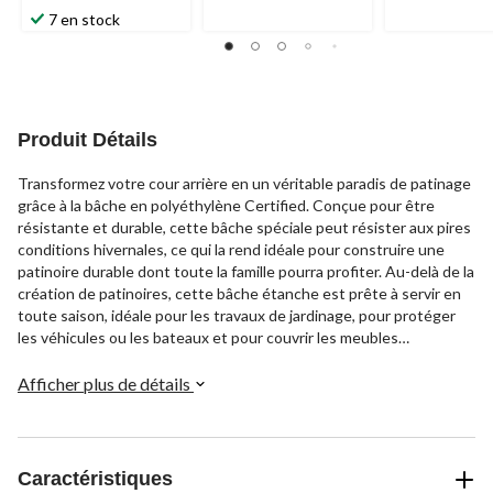
évaluations
étoile(s)
évaluations
7 en stock
sur
5.
33
évaluations
Produit Détails
Transformez votre cour arrière en un véritable paradis de patinage
grâce à la bâche en polyéthylène Certified. Conçue pour être
résistante et durable, cette bâche spéciale peut résister aux pires
conditions hivernales, ce qui la rend idéale pour construire une
patinoire durable dont toute la famille pourra profiter. Au-delà de la
création de patinoires, cette bâche étanche est prête à servir en
toute saison, idéale pour les travaux de jardinage, pour protéger
les véhicules ou les bateaux et pour couvrir les meubles
d'extérieur. Il s'agit de la solution polyvalente pour les projets
extérieurs toute l'année.
Afficher plus de détails
Caractéristiques