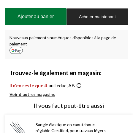
Quantité
mise
à
Ajouter au panier
Acheter maintenant
jour
à
1
Nouveaux paiements numériques disponibles à la page de
paiement
Trouvez-le également en magasin:
Il n’en reste que 4
au Leduc, AB
Voir d'autres magasins
Il vous faut peut-être aussi
Sangle élastique en caoutchouc
réglable Certified, pour travaux légers,