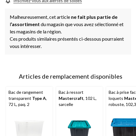
Inscrivez-vous aux alertes de soldes
Malheureusement, cet article
ne fait plus partie de
l
’assortiment
du magasin que vous avez sélectionné et
les magasins de la région.
Ces produits similaires présentés ci-dessous pourraient
vous intéresser.
Articles de remplacement disponibles
Bac de rangement
Bac à ressort
Bac à prise fac
transparent
Type A
,
Mastercraft
, 102 L,
loquets
Maste
72 L, paq. 2
sarcelle
robuste, 102,3