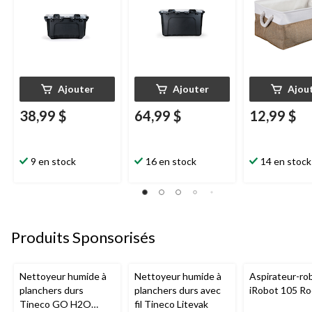
Ajouter
Ajouter
Ajou
38,99 $
64,99 $
12,99 $
9 en stock
16 en stock
14 en stock
Produits Sponsorisés
Nettoyeur humide à
Nettoyeur humide à
Aspirateur-ro
planchers durs
planchers durs avec
iRobot 105 R
Tineco GO H2O
fil Tineco Litevak