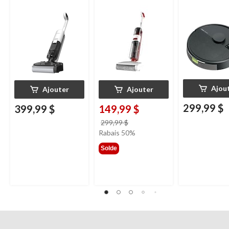
HammerHead
Ajou
Ajouter
Ajouter
299,99 $
399,99 $
149,99 $
prix
299,99 $
était
Rabais 50%
299,99 $
Solde