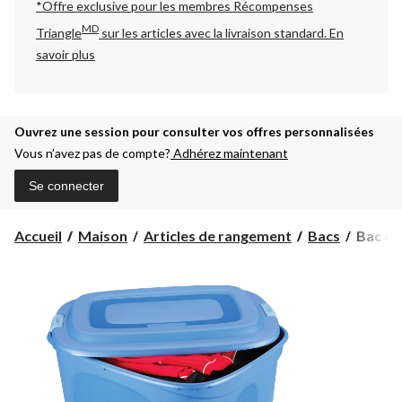
*Offre exclusive pour les membres Récompenses
MD
Triangle
sur les articles avec la livraison standard.
En
savoir plus
Ouvrez une session pour consulter vos offres personnalisées
Vous n’avez pas de compte?
Adhérez maintenant
Se connecter
Bac
Accueil
Maison
Articles de rangement
Bacs
Bac éc
écolog
Kainos