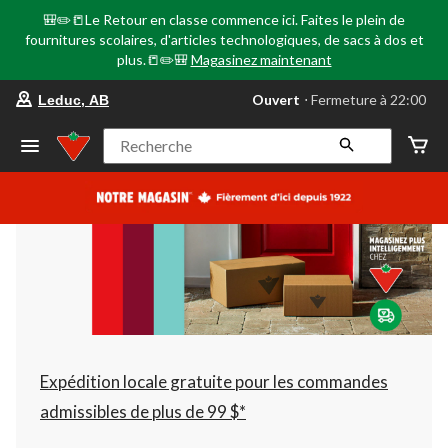
🎒✏️📒Le Retour en classe commence ici. Faites le plein de
fournitures scolaires, d'articles technologiques, de sacs à dos et
plus.📒✏️🎒
Magasinez maintenant
votre
Ouvert
⋅ Fermeture à 22:00
Leduc, AB
magasin
préféré
est
Recherche
Leduc,
AB,
courament
Ouvert,
Fermeture
à
à
22:00
cliquer
pour
changer
Expédition locale gratuite pour les commandes
admissibles de plus de 99 $*