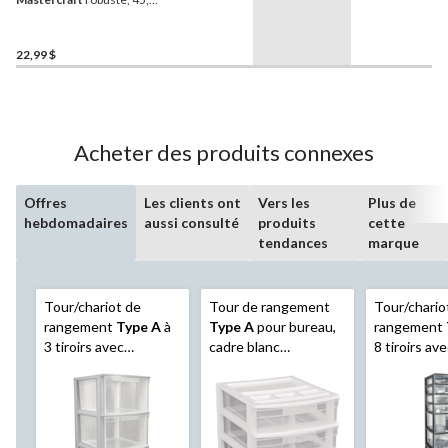
L
22,99 $
Acheter des produits connexes
Offres
Les clients ont
Vers les
Plus de
hebdomadaires
aussi consulté
produits
cette
tendances
marque
Tour/chariot de
Tour de rangement
Tour/chario
rangement
Type A
à
Type A
pour bureau,
rangement
3 tiroirs avec
cadre blanc
8 tiroirs av
roulettes, cadre gris
transparent, 3 tiroirs,
roulettes, c
clair, 26 po
10 po
transparent