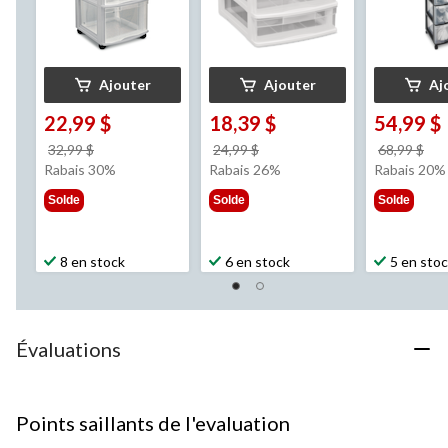
Ajouter
Ajouter
Aj
22,99 $
18,39 $
54,99 $
prix
prix
pri
32,99 $
24,99 $
68,99 $
était
était
éta
Rabais 30%
Rabais 26%
Rabais 20%
32,99 $
24,99 $
68,
Solde
Solde
Solde
8 en stock
6 en stock
5 en sto
Évaluations
Points saillants de l'evaluation