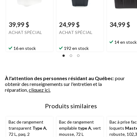
39,99 $
24,99 $
34,99 $
ACHAT SPÉCIAL
ACHAT SPÉCIAL
14 en stock
16 en stock
192 en stock
À l'attention des personnes résidant au Québec
: pour
obtenir des renseignements sur l'entretien et la
réparation,
cliquez ici.
Produits similaires
Bac de rangement
Bac de rangement
Bac à prise fac
transparent
Type A
,
empilable
type A
, vert
loquets
Maste
72 L, paq. 2
mousse, 72 L
robuste, 102,3