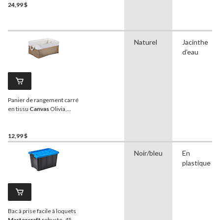
24,99 $
Naturel
Jacinthe
d'eau
Panier de rangement carré
en tissu
Canvas
Olivia,
deux tons
12,99 $
Noir/bleu
En
plastique
Bac à prise facile à loquets
Mastercraft
robuste, 45,5