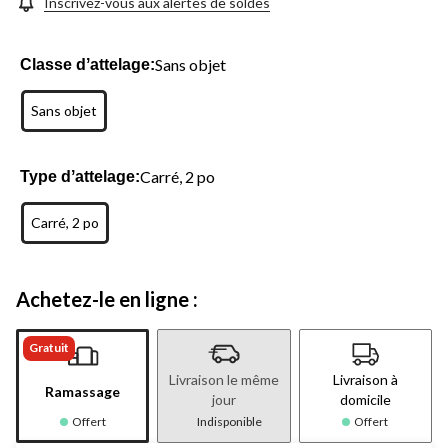
Inscrivez-vous aux alertes de soldes
Sans objet
Classe dʼattelage:
Sans objet
Carré, 2 po
Type dʼattelage:
Carré, 2 po
Achetez-le en ligne :
Gratuit
Livraison le même
Livraison à
Ramassage
jour
domicile
Offert
Indisponible
Offert