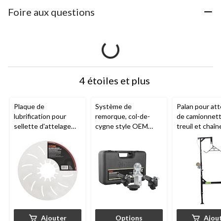
Foire aux questions
4 étoiles et plus
Plaque de
Système de
Palan pour att
lubrification pour
remorque, col-de-
de camionnet
sellette d'attelage
cygne style OEM
treuil et chaîn
CURT
16722, 12 po
CURT
, certains
modèles, 2-5/16 po
Ajouter
Options
Ajou