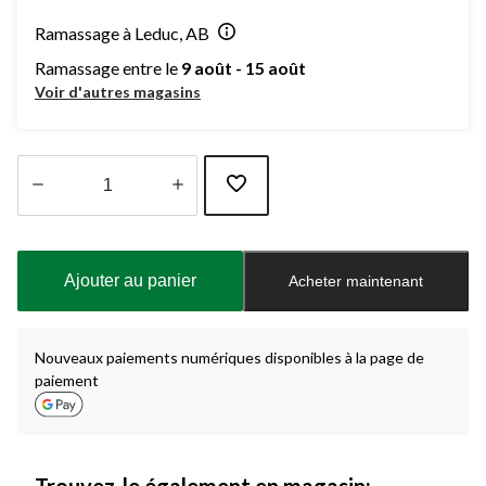
Ramassage à Leduc, AB
Ramassage entre le
9 août - 15 août
Voir d'autres magasins
Quantité
mise
à
Ajouter au panier
Acheter maintenant
jour
à
1
Nouveaux paiements numériques disponibles à la page de
paiement
Trouvez-le également en magasin: