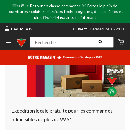
🎒✏️📒Le Retour en classe commence ici. Faites le plein de
fournitures scolaires, d'articles technologiques, de sacs à dos et
plus.📒✏️🎒
Magasinez maintenant
votre
Ouvert
⋅ Fermeture à 22:00
Leduc, AB
magasin
préféré
est
Recherche
Leduc,
AB,
courament
Ouvert,
Fermeture
à
à
22:00
cliquer
pour
changer
Expédition locale gratuite pour les commandes
admissibles de plus de 99 $*