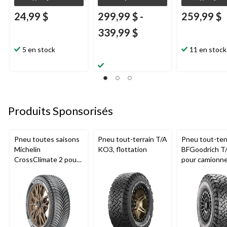
24,99 $
299,99 $
-
259,99 $
339,99 $
5 en stock
11 en stock
Produits Sponsorisés
Pneu toutes saisons
Pneu tout-terrain T/A
Pneu tout-ter
Michelin
KO3, flottation
BFGoodrich T
CrossClimate 2 pour
pour camionne
véhicules de tourisme
VUS
et multisegments