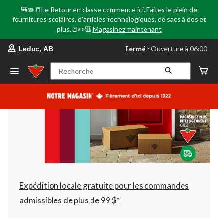
🎒✏️📒Le Retour en classe commence ici. Faites le plein de
fournitures scolaires, d'articles technologiques, de sacs à dos et
plus.📒✏️🎒
Magasinez maintenant
votre
Fermé
⋅ Ouverture à 06:00
Leduc, AB
magasin
préféré
est
Recherche
Leduc,
AB,
courament
Fermé,
Ouverture
à
à
06:00
cliquer
pour
changer
Expédition locale gratuite pour les commandes
admissibles de plus de 99 $*