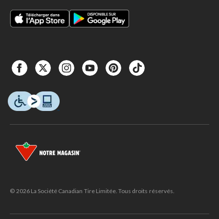
© 2026 La Société Canadian Tire Limitée. Tous droits réservés.