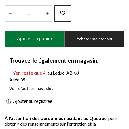
Quantité
mise
à
Ajouter au panier
Acheter maintenant
jour
à
1
Trouvez-le également en magasin:
Il n’en reste que 4
au Leduc, AB
Allée 35
Voir d'autres magasins
Ajouter au registree
À l'attention des personnes résidant au Québec
: pour
obtenir des renseignements sur l'entretien et la