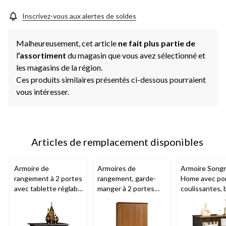
Inscrivez-vous aux alertes de soldes
Malheureusement, cet article
ne fait plus partie de
l
’assortiment
du magasin que vous avez sélectionné et
les magasins de la région.
Ces produits similaires présentés ci-dessous pourraient
vous intéresser.
Articles de remplacement disponibles
Armoire de
Armoires de
Armoire Song
rangement à 2 portes
rangement, garde-
Home avec po
avec tablette réglable
manger à 2 portes
coulissantes, 
Sauder
Edge Water,
avec tablettes
rustique
fini noir Estate
réglables
Sauder
Homeplus, fini chêne