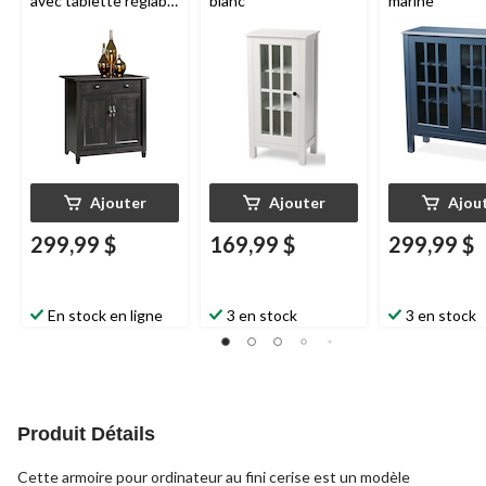
avec tablette réglable
blanc
marine
Sauder
Edge Water,
fini noir Estate
Ajouter
Ajouter
Ajou
299,99 $
169,99 $
299,99 $
En stock en ligne
3 en stock
3 en stock
Produit Détails
Cette armoire pour ordinateur au fini cerise est un modèle