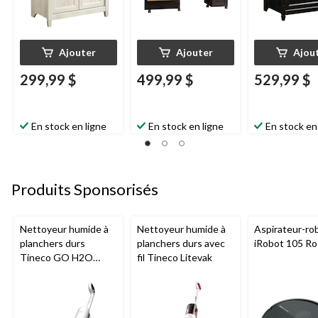
Ajouter
Ajouter
Ajou
299,99 $
499,99 $
529,99 $
En stock en ligne
En stock en ligne
En stock en
Produits Sponsorisés
Nettoyeur humide à
Nettoyeur humide à
Aspirateur-ro
planchers durs
planchers durs avec
iRobot 105 R
Tineco GO H2O
fil Tineco Litevak
HammerHead