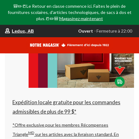
🎒✏️📒Le Retour en classe commence ici. Faites le plein de
fournitures scolaires, d'articles technologiques, de sacs à dos et
plus.📒✏️🎒
Magasinez maintenant
votre
Ouvert
⋅ Fermeture à 22:00
Leduc, AB
magasin
préféré
est
Leduc,
AB,
courament
Ouvert,
Fermeture
à
à
22:00
cliquer
pour
changer
Expédition locale gratuite pour les commandes
admissibles de plus de 99 $*
*Offre exclusive pour les membres Récompenses
MD
Triangle
sur les articles avec la livraison standard.
En