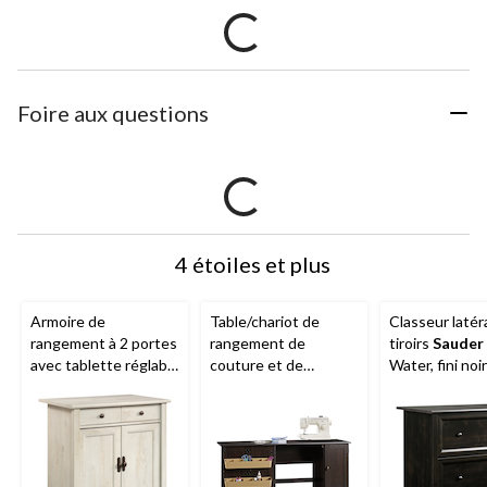
Foire aux questions
4 étoiles et plus
Armoire de
Table/chariot de
Classeur latéra
rangement à 2 portes
rangement de
tiroirs
Sauder
avec tablette réglable
couture et de
Water, fini noi
Sauder
Edge Water,
bricolage pliante avec
fini châtaignier
roulettes
blanchi
verrouillables
Sauder
,
fini cannelle-cerisier