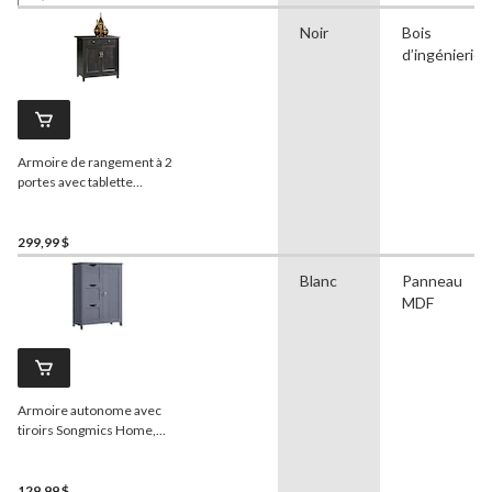
Noir
Bois
d’ingénierie
Armoire de rangement à 2
portes avec tablette
réglable
Sauder
Edge
Water, fini noir Estate
299,99 $
Blanc
Panneau
MDF
Armoire autonome avec
tiroirs Songmics Home,
blanc
129,99 $