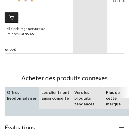
certifica
Rail d'éclairage nervuré à 3
lumières
CANVAS
Kennedy, or
84,99 $
Acheter des produits connexes
Offres
Les clients ont
Vers les
Plus de
hebdomadaires
aussi consulté
produits
cette
tendances
marque
Évaluations