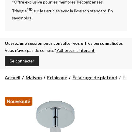
*Offre exclusive pour les membres Récompenses
MD
Triangle
sur les articles avec la livraison standard.
En
savoir plus
Ouvrez une session pour consulter vos offres personnalisées
Vous n’avez pas de compte?
Adhérez maintenant
Se connecter
Accueil
Maison
Eclairage
Éclairage de plafond
Écla