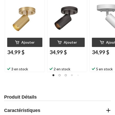
Ajouter
Ajouter
Ajou
34,99 $
34,99 $
34,99 $
3 en stock
2 en stock
5 en stock
Produit Détails
Caractéristiques