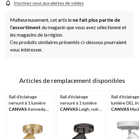
Inscrivez-vous aux alertes de soldes
Malheureusement, cet article
ne fait plus partie de
l
’assortiment
du magasin que vous avez sélectionné et
les magasins de la région.
Ces produits similaires présentés ci-dessous pourraient
vous intéresser.
Articles de remplacement disponibles
Rail d'éclairage
Rail d'éclairage
Rail d'éclairage
nervuré à 1 lumière
nervuré à 1 lumière
lumière DEL i
CANVAS
Kennedy,
CANVAS
Leigh, noir
CANVAS
Mack
doré
mat
blanc