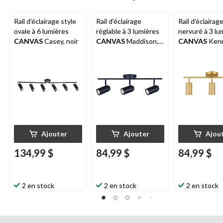
Rail d'éclairage style
Rail d'éclairage
Rail d'éclairag
ovale à 6 lumières
réglable à 3 lumières
nervuré à 3 lu
CANVAS
Casey, noir
CANVAS
Maddison,
CANVAS
Kenn
noir
Ajouter
Ajouter
Ajou
134,99 $
84,99 $
84,99 $
2 en stock
2 en stock
2 en stock