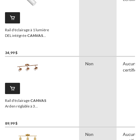
Rail d'éclairage à 1 lumière
DEL intégrée
CANVAS
Mackenzie, blanc
34,99 $
Non
Aucune
certifica
Rail d'éclairage
CANVAS
Arden réglable à 3
lumières, laiton
89,99 $
Non
Aucune