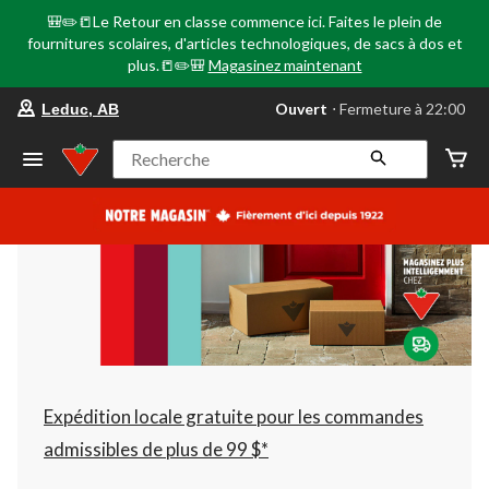
🎒✏️📒Le Retour en classe commence ici. Faites le plein de
fournitures scolaires, d'articles technologiques, de sacs à dos et
plus.📒✏️🎒
Magasinez maintenant
votre
Ouvert
⋅ Fermeture à 22:00
Leduc, AB
magasin
préféré
est
Recherche
Leduc,
AB,
courament
Ouvert,
Fermeture
à
à
22:00
cliquer
pour
changer
Expédition locale gratuite pour les commandes
admissibles de plus de 99 $*