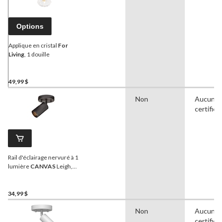
Options
Applique en cristal
For
Living
, 1 douille
49,99 $
Non
Aucune
certifica
Rail d'éclairage nervuré à 1
lumière
CANVAS
Leigh,
noir mat
34,99 $
Non
Aucune
certifica