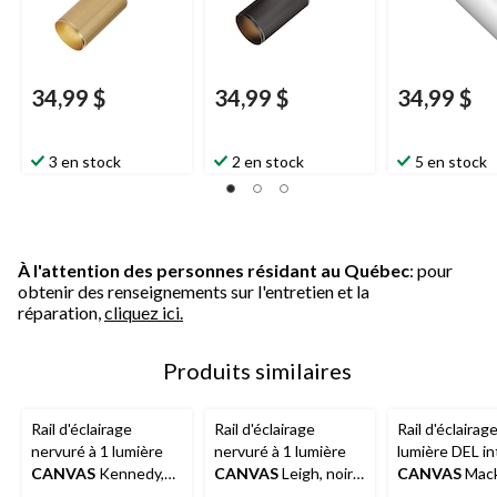
34,99 $
34,99 $
34,99 $
3 en stock
2 en stock
5 en stock
À l'attention des personnes résidant au Québec
: pour
obtenir des renseignements sur l'entretien et la
réparation,
cliquez ici.
Produits similaires
Rail d'éclairage
Rail d'éclairage
Rail d'éclairage
nervuré à 1 lumière
nervuré à 1 lumière
lumière DEL i
CANVAS
Kennedy,
CANVAS
Leigh, noir
CANVAS
Mack
doré
mat
blanc