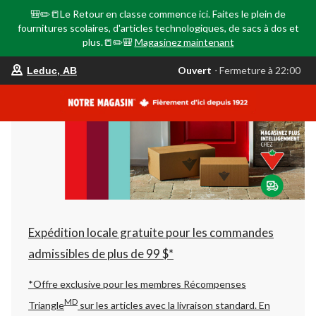
🎒✏️📒Le Retour en classe commence ici. Faites le plein de
fournitures scolaires, d'articles technologiques, de sacs à dos et
plus.📒✏️🎒
Magasinez maintenant
votre
Ouvert
⋅ Fermeture à 22:00
Leduc, AB
magasin
préféré
est
Leduc,
AB,
courament
Ouvert,
Fermeture
à
à
22:00
cliquer
pour
changer
Expédition locale gratuite pour les commandes
admissibles de plus de 99 $*
*Offre exclusive pour les membres Récompenses
MD
Triangle
sur les articles avec la livraison standard.
En