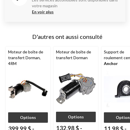
votre magasin
En voir plus
D'autres ont aussi consulté
Moteur de boîte de
Moteur de boîte de
Support de
transfert Dorman,
transfert Dorman
roulement cen
4RM
Anchor
Options
Options
Option
132,98 $
-
399,99 $
-
11,98 $
-