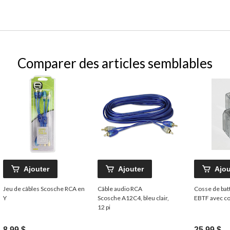
Comparer des articles semblables
Ajouter
Ajouter
Ajou
Jeu de câbles Scosche RCA en
Câble audio RCA
Cosse de bat
Y
Scosche A12C4, bleu clair,
EBTF avec c
12 pi
8,99 $
25,99 $