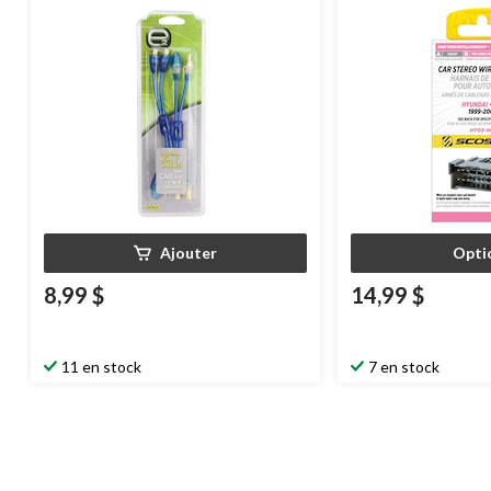
Ajouter
Opti
8,99 $
14,99 $
11 en stock
7 en stock