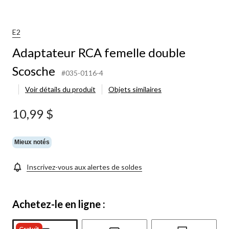
RCA
femelle
double
Scosche
E2
Adaptateur RCA femelle double
Scosche
#035-0116-4
Voir détails du produit
Objets similaires
10,99 $
Mieux notés
Inscrivez-vous aux alertes de soldes
Achetez-le en ligne :
Gratuit