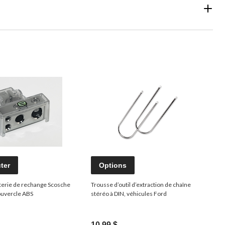
ter
Options
terie de rechange Scosche
Trousse d’outil d’extraction de chaîne
ouvercle ABS
stéréo à DIN, véhicules Ford
10,99 $