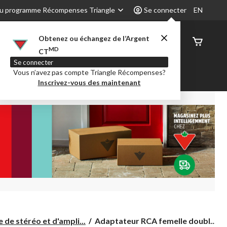
u programme Récompenses Triangle
Se connecter
EN
Obtenez ou échangez de l’Argent
État de
MD
CT
command
Se connecter
Vous n’avez pas compte Triangle Récompenses?
é
Party City
Centre-auto
Inscrivez-vous des maintenant
Adaptateur
 de stéréo et d'ampli...
Adaptateur RCA femelle doubl...