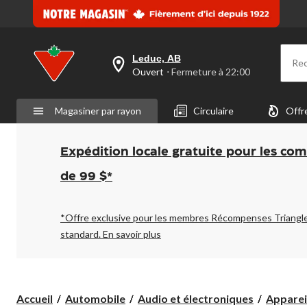
Leduc, AB
Re
votre
Ouvert
⋅ Fermeture à 22:00
magasin
préféré
est
Magasiner par rayon
Circulaire
Offr
Leduc,
AB,
courament
Ouvert,
Expédition locale gratuite pour les co
Fermeture
à
de 99 $*
à
22:00
cliquer
pour
*Offre exclusive pour les membres Récompenses Triangl
changer
standard.
En savoir plus
Accueil
Automobile
Audio et électroniques
Appareil