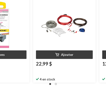
ons
Ajouter
22,99 $
1
4 en stock