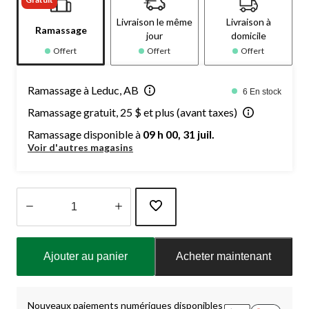
Livraison le même
Livraison à
Ramassage
jour
domicile
Offert
Offert
Offert
Ramassage à Leduc, AB
6 En stock
Ramassage gratuit, 25 $ et plus (avant taxes)
Ramassage disponible à
09 h 00, 31 juil.
Voir d'autres magasins
Quantité
mise
Ajouter au panier
Acheter maintenant
à
jour
à
1
Nouveaux paiements numériques disponibles