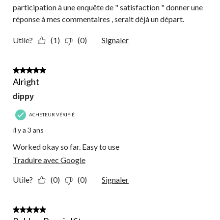
participation à une enquête de " satisfaction " donner une
réponse à mes commentaires , serait déjà un départ.
Utile?
(1)
(0)
Signaler
3 étoile(s) sur 5.
Alright
dippy
ACHETEUR VÉRIFIÉ
il y a 3 ans
Worked okay so far. Easy to use
Traduire avec Google
Utile?
(0)
(0)
Signaler
5 étoile(s) sur 5.