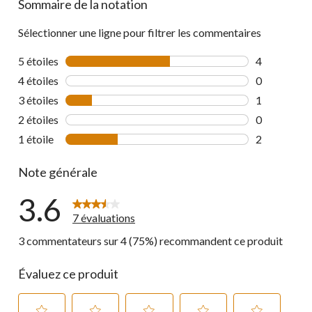
Sommaire de la notation
Sélectionner une ligne pour filtrer les commentaires
5 étoiles
étoiles
4
4 commentai
4 étoiles
étoiles
0
0 commentai
3 étoiles
étoiles
1
1 commentai
2 étoiles
étoiles
0
0 commentai
1 étoile
étoiles
2
2 commentai
Note générale
3.6
7 évaluations
3 commentateurs sur 4 (75%) recommandent ce produit
Évaluez ce produit