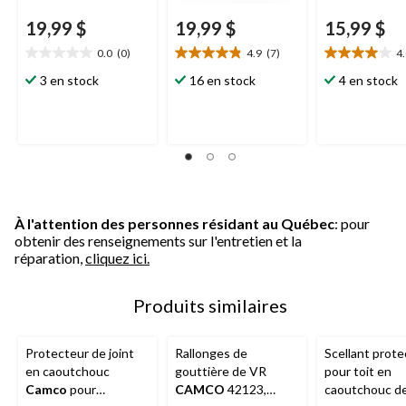
19,99 $
19,99 $
15,99 $
0.0
(0)
4.9
(7)
4
0.0
4.9
4.0
étoile(s)
étoile(s)
étoile(s)
3 en stock
16 en stock
4 en stock
sur
sur
sur
5.
5.
5.
7
13
évaluations
évaluations
À l'attention des personnes résidant au Québec
: pour
obtenir des renseignements sur l'entretien et la
réparation,
cliquez ici.
Produits similaires
Protecteur de joint
Rallonges de
Scellant prote
en caoutchouc
gouttière de VR
pour toit en
Camco
pour
CAMCO
42123,
caoutchouc d