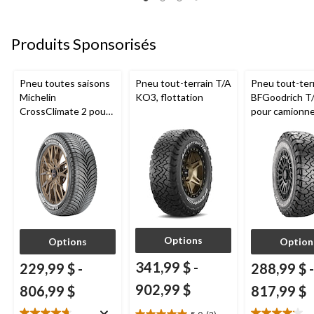
13
10
7
évaluations
évaluations
évaluations
Produits Sponsorisés
Pneu toutes saisons
Pneu tout-terrain T/A
Pneu tout-ter
Michelin
KO3, flottation
BFGoodrich T
CrossClimate 2 pour
pour camionne
véhicules de tourisme
VUS
et multisegments
Options
Options
Option
341,99 $
-
229,99 $
-
288,99 $
-
902,99 $
806,99 $
817,99 $