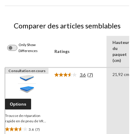
Comparer des articles semblables
Hauteur
Only Show
du
Differences
Ratings
paquet
(cm)
Consultation en cours
3.6
(7)
21,92 cm
Lire
les
7
commentaires.
Lien
vers
Options
la
même
page.
Trousse de réparation
rapide en de pneu de VR
CAMCO
Pro-Tech
3.6
(7)
3.6