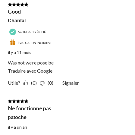
7
5 étoile(s) sur 5.
commentaire.
Good
Chantal
ACHETEUR VÉRIFIÉ
ÉVALUATION INCITATIVE
il y a 11 mois
Was not we’re pose be
Traduire avec Google
Utile?
(0)
(0)
Signaler
1 étoile(s) sur 5.
Ne fonctionne pas
patoche
il y a un an