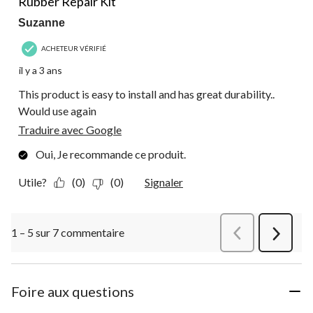
Rubber Repair Kit
Suzanne
ACHETEUR VÉRIFIÉ
il y a 3 ans
This product is easy to install and has great durability..
Would use again
Traduire avec Google
Oui, Je recommande ce produit.
Utile?
(0)
(0)
Signaler
1 – 5 sur 7 commentaire
Précédentcommen
Suivant
commen
Foire aux questions