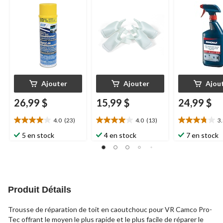
glissières de VR,
blanc, paq. 4
vaporisateur,
aérosol, 16 oz
Ajouter
Ajouter
Ajou
26,99 $
15,99 $
24,99 $
4.0
(23)
4.0
(13)
3
4.0
4.0
3.8
étoile(s)
étoile(s)
étoile(s)
5 en stock
4 en stock
7 en stock
sur
sur
sur
5.
5.
5.
23
13
13
évaluations
évaluations
évaluations
Produit Détails
Trousse de réparation de toit en caoutchouc pour VR Camco Pro-
Tec offrant le moyen le plus rapide et le plus facile de réparer le