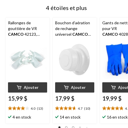
4 étoiles et plus
Rallonges de
Bouchon d’aération
Gants de net
gouttière de VR
de rechange
pour VR
CAMCO
42123,
universel
CAMCO
CAMCO
40287
blanc, paq. 4
pour plomberie,
1 paire
tuyaux de 1 po à 2 3/8
po de diamètre
extérieur, blanc
polaire
Ajouter
Ajouter
Ajou
15,99 $
17,99 $
19,99 $
4.0
(13)
4.7
(10)
4
4.0
4.7
4.9
étoile(s)
étoile(s)
étoile(s)
4 en stock
14 en stock
16 en stock
sur
sur
sur
5.
5.
5.