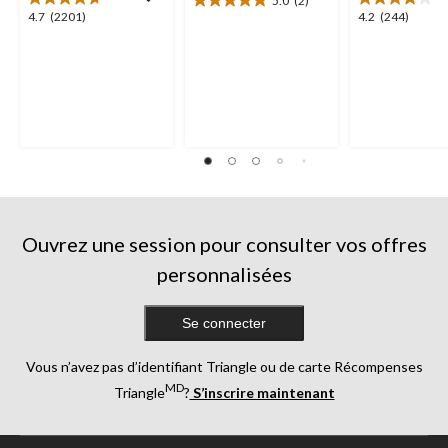
5.0
(2)
5.0
4.7
4.2
4.7
(2201)
4.2
(244)
étoile(s)
étoile(s)
étoile(s)
sur
sur
sur
5.
5.
5.
2
2201
244
évaluations
évaluations
évaluations
Ouvrez une session pour consulter vos offres
personnalisées
Se connecter
Vous n’avez pas d’identifiant Triangle ou de carte Récompenses
MD
Triangle
?
S’inscrire maintenant