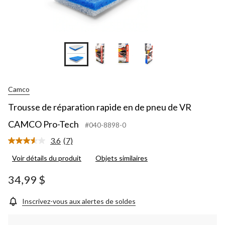
+3
Camco
Trousse de réparation rapide en de pneu de VR
CAMCO Pro-Tech
#040-8898-0
3.6
(7)
Lire
les
Voir détails du produit
Objets similaires
7
commentaires.
Lien
34,99 $
vers
la
même
Inscrivez-vous aux alertes de soldes
page.