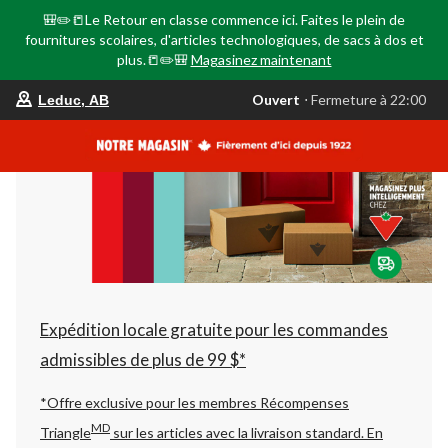
🎒✏️📒Le Retour en classe commence ici. Faites le plein de
fournitures scolaires, d'articles technologiques, de sacs à dos et
plus.📒✏️🎒
Magasinez maintenant
votre
Ouvert
⋅ Fermeture à 22:00
Leduc, AB
magasin
préféré
est
Leduc,
AB,
courament
Ouvert,
Fermeture
à
à
22:00
cliquer
pour
changer
Expédition locale gratuite pour les commandes
admissibles de plus de 99 $*
*Offre exclusive pour les membres Récompenses
MD
Triangle
sur les articles avec la livraison standard.
En