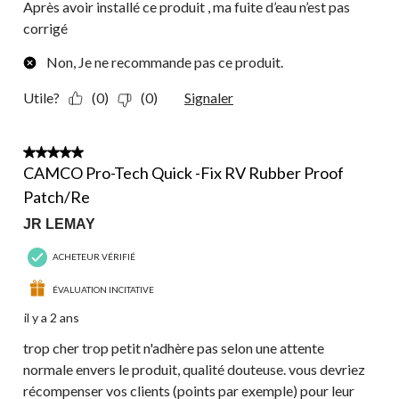
Après avoir installé ce produit , ma fuite d’eau n’est pas
corrigé
Non, Je ne recommande pas ce produit.
Utile?
(0)
(0)
Signaler
1 étoile(s) sur 5.
CAMCO Pro-Tech Quick -Fix RV Rubber Proof
Patch/Re
JR LEMAY
ACHETEUR VÉRIFIÉ
ÉVALUATION INCITATIVE
il y a 2 ans
trop cher trop petit n'adhère pas selon une attente
normale envers le produit, qualité douteuse. vous devriez
récompenser vos clients (points par exemple) pour leur