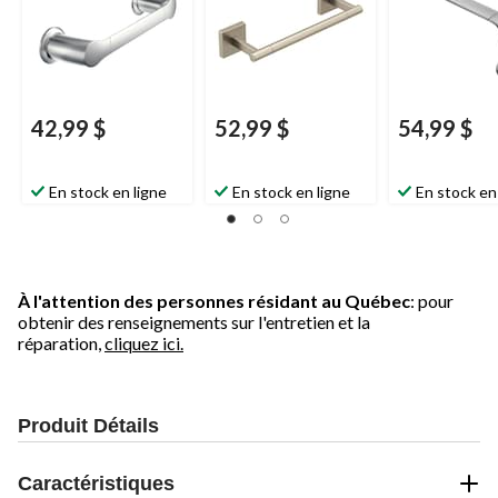
42,99 $
52,99 $
54,99 $
En stock en ligne
En stock en ligne
En stock en
À l'attention des personnes résidant au Québec
: pour
obtenir des renseignements sur l'entretien et la
réparation,
cliquez ici.
Produit Détails
Caractéristiques