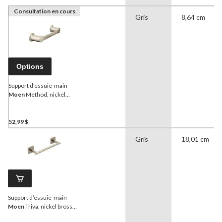
Consultation en cours
Gris
8,64 cm
Options
Support d’essuie-main
Moen
Method, nickel
brossé, 9 po
52,99 $
Gris
18,01 cm
Support d’essuie-main
Moen
Triva, nickel brossé,
9 po