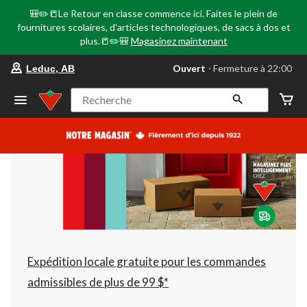
🎒✏️📒Le Retour en classe commence ici. Faites le plein de
fournitures scolaires, d'articles technologiques, de sacs à dos et
plus.📒✏️🎒
Magasinez maintenant
votre
Ouvert
⋅ Fermeture à 22:00
Leduc, AB
magasin
préféré
est
Recherche
Leduc,
AB,
courament
Ouvert,
Fermeture
à
à
22:00
cliquer
pour
changer
Expédition locale gratuite pour les commandes
admissibles de plus de 99 $*