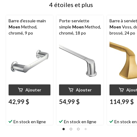
4 étoiles et plus
Barre d’essuie-main
Porte-serviette
Barre à servie
Moen
Method,
simple
Moen
Method,
Moen
Voss, d
chromé, 9 po
chromé, 18 po
brossé, 24 po
Ajouter
Ajouter
Ajou
42,99 $
54,99 $
114,99 $
En stock en ligne
En stock en ligne
En stock en