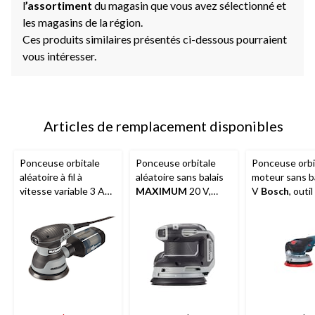
l
’assortiment
du magasin que vous avez sélectionné et
les magasins de la région.
Ces produits similaires présentés ci-dessous pourraient
vous intéresser.
Articles de remplacement disponibles
Ponceuse orbitale
Ponceuse orbitale
Ponceuse orbi
aléatoire à fil à
aléatoire sans balais
moteur sans ba
vitesse variable 3 A
MAXIMUM
20 V,
V
Bosch
, outil
MAXIMUM
avec
outil seul
ramasse-poussière
Cyclonic-Tech, 5 po