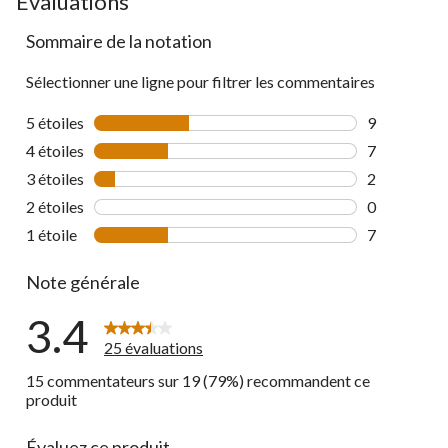
Évaluations
Sommaire de la notation
Sélectionner une ligne pour filtrer les commentaires
5 étoiles
étoiles
9
9 commentai
4 étoiles
étoiles
7
7 commentai
3 étoiles
étoiles
2
2 commentai
2 étoiles
étoiles
0
0 commentai
1 étoile
étoiles
7
7 commentai
Note générale
3.4
25 évaluations
15 commentateurs sur 19 (79%) recommandent ce
produit
Évaluez ce produit