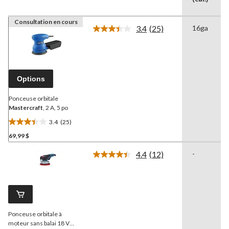
Consultation en cours
3.4
(25)
16ga
Lire
les
25
commentaires.
Lien
vers
Options
la
même
page.
Ponceuse orbitale
Mastercraft
, 2 A, 5 po
3.4
(25)
3.4
69,99 $
étoile(s)
sur
4.4
(12)
-
5.
Lire
les
25
12
évaluations
commentaires.
Lien
vers
la
Ponceuse orbitale à
même
page.
moteur sans balai 18 V