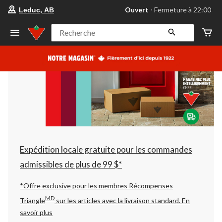
votre
Ouvert
⋅ Fermeture à 22:00
Leduc, AB
magasin
préféré
est
Recherche
Leduc,
AB,
courament
Ouvert,
Fermeture
à
à
22:00
cliquer
pour
changer
Expédition locale gratuite pour les commandes
admissibles de plus de 99 $*
*Offre exclusive pour les membres Récompenses
MD
Triangle
sur les articles avec la livraison standard.
En
savoir plus