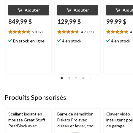
Ajouter
Ajouter
Ajou
849,99 $
129,99 $
99,99 $
5.0
(2)
4.7
(11)
4
5.0
4.7
4.9
étoile(s)
étoile(s)
étoile(s)
En stock en ligne
4 en stock
4 en stock
sur
sur
sur
5.
5.
5.
2
11
27
évaluations
évaluations
évaluations
Produits Sponsorisés
Scellant isolant en
Barre de démolition
Clavier vidéo
mousse Great Stuff
Fiskars Pro avec
intelligent po
PestBlock avec
ciseau et levier, choix
de garage
distributeur
de tailles
Chamberlain, v