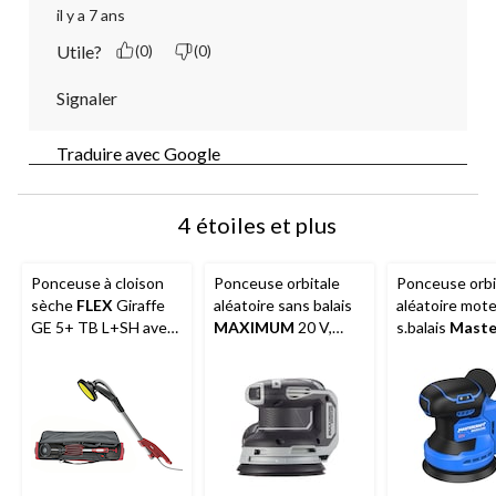
il y a 7 ans
Utile?
(0)
(0)
Signaler
Traduire avec Google
4 étoiles et plus
Ponceuse à cloison
Ponceuse orbitale
Ponceuse orbi
sèche
FLEX
Giraffe
aléatoire sans balais
aléatoire mot
GE 5+ TB L+SH avec
MAXIMUM
20 V,
s.balais
Maste
tuyau antistatique de
outil seul
20V
12 pi et sac de
transport