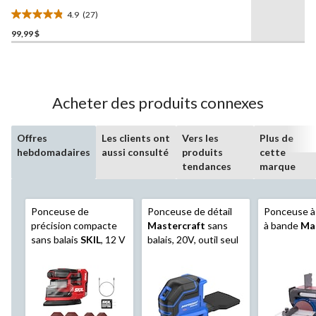
Mastercraft
, 20V
4.9
(27)
4.9
99,99 $
étoile(s)
sur
5.
27
évaluations
Acheter des produits connexes
Offres
Les clients ont
Vers les
Plus de
hebdomadaires
aussi consulté
produits
cette
tendances
marque
Ponceuse de
Ponceuse de détail
Ponceuse à
précision compacte
Mastercraft
sans
à bande
Ma
sans balais
SKIL
, 12 V
balais, 20V, outil seul