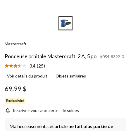
Mastercraft
Ponceuse orbitale Mastercraft, 2 A, 5 po
#054-8392-0
3.4
(25)
Lire
les
Voir détails du produit
Objets similaires
25
commentaires.
Lien
69,99 $
vers
la
même
Exclusivité
page.
Inscrivez-vous aux alertes de soldes
Malheureusement, cet article
ne fait plus partie de