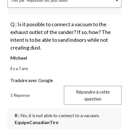
Trier par
Réponses les plus utiles
Q : Is it possible to connect a vacuum to the
exhaust outlet of the sander? If so, how? The
intent is to be able to sand indoors while not
creating dust.
Michael
il y a 7 ans
Traduire avec Google
Répondre à cette
1 Réponse
question
R :
 No, it is not able to connect to a vacuum.
EquipeCanadianTire