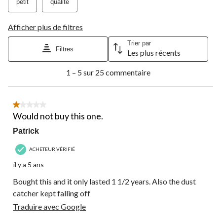
petit
qualité
Afficher plus de filtres
Trier par
Filtres
Les plus récents
1
1 – 5 sur 25 commentaire
à
5
sur
25
1 étoile(s) sur 5.
commentaire.
Would not buy this one.
Patrick
ACHETEUR VÉRIFIÉ
il y a 5 ans
Bought this and it only lasted 1 1/2 years. Also the dust
catcher kept falling off
Traduire avec Google