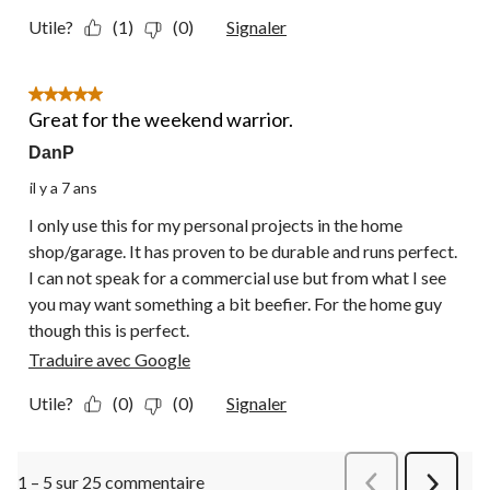
Utile?
(1)
(0)
Signaler
5 étoile(s) sur 5.
Great for the weekend warrior.
DanP
il y a 7 ans
I only use this for my personal projects in the home
shop/garage. It has proven to be durable and runs perfect.
I can not speak for a commercial use but from what I see
you may want something a bit beefier. For the home guy
though this is perfect.
Traduire avec Google
Utile?
(0)
(0)
Signaler
1 – 5 sur 25 commentaire
Précédentcommen
Suivant