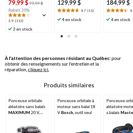
79,99 $
129,99 $
184,99 $
prix
99,99 $
était
Rabais 20%
4.7
(11)
4
4.7
4.4
99,99 $
étoile(s)
étoile(s)
4 en stock
4 en stock
3.9
3.9
(112)
sur
sur
étoile(s)
2 en stock
5.
5.
sur
11
12
5.
évaluations
évaluations
112
évaluations
À l'attention des personnes résidant au Québec
: pour
obtenir des renseignements sur l'entretien et la
réparation,
cliquez ici.
Produits similaires
Ponceuse orbitale
Ponceuse orbitale à
Ponceuse orbi
aléatoire sans balais
moteur sans balai 18
aléatoire mot
MAXIMUM
20 V,
V
Bosch
, outil seul
s.balais
Maste
outil seul
20V