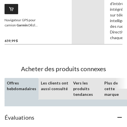
d’intérêt
intégrées
sur télé
Navigateur GPS pour
intelligen
camion
Garmin
Dēzl
des rues,
OTR720 avec itinéraire
Directive
personnalisé des camions
chaque v
659,99 $
Acheter des produits connexes
Offres
Les clients ont
Vers les
Plus de
hebdomadaires
aussi consulté
produits
cette
tendances
marque
Évaluations