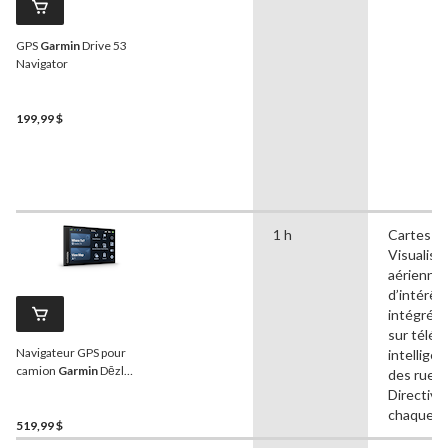
GPS
Garmin
Drive 53
Navigator
199,99 $
1 h
Cartes 3
Visualisa
aérienne,
d’intérêt
intégrées
sur télé
Navigateur GPS pour
intelligen
camion
Garmin
Dēzl
des rues,
OTR620 avec localisateur
Directive
de station de pesage CAT
chaque v
519,99 $