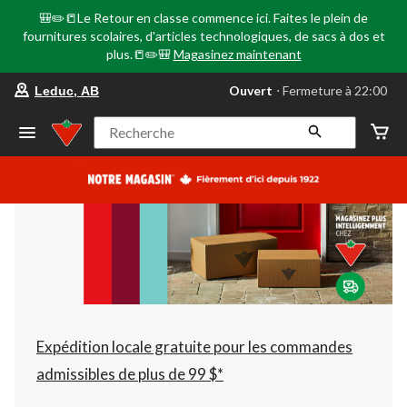
🎒✏️📒Le Retour en classe commence ici. Faites le plein de
fournitures scolaires, d'articles technologiques, de sacs à dos et
plus.📒✏️🎒
Magasinez maintenant
votre
Ouvert
⋅ Fermeture à 22:00
Leduc, AB
magasin
préféré
est
Recherche
Leduc,
AB,
courament
Ouvert,
Fermeture
à
à
22:00
cliquer
pour
changer
Expédition locale gratuite pour les commandes
admissibles de plus de 99 $*