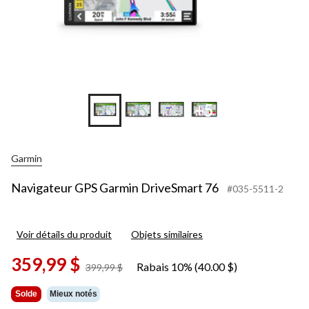
+5
Garmin
Navigateur GPS Garmin DriveSmart 76
#035-5511-2
Voir détails du produit
Objets similaires
359,99 $
Rabais 10% (40.00 $)
prix
399,99 $
était
399,99 $
Solde
Mieux notés