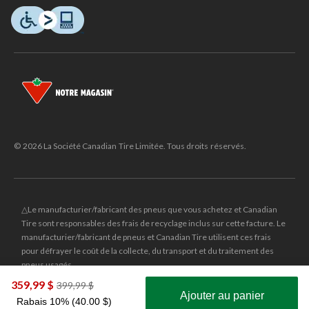
© 2026 La Société Canadian Tire Limitée. Tous droits réservés.
△Le manufacturier/fabricant des pneus que vous achetez et Canadian
Tire sont responsables des frais de recyclage inclus sur cette facture. Le
manufacturier/fabricant de pneus et Canadian Tire utilisent ces frais
pour défrayer le coût de la collecte, du transport et du traitement des
pneus usagés.
MD
CANADIAN TIRE
et le logo du triangle CANADIAN TIRE sont des
359,99 $
prix
399,99 $
Ajouter au panier
marques de commerce déposées de la Société Canadian Tire Limitée.
était
Rabais 10% (40.00 $)