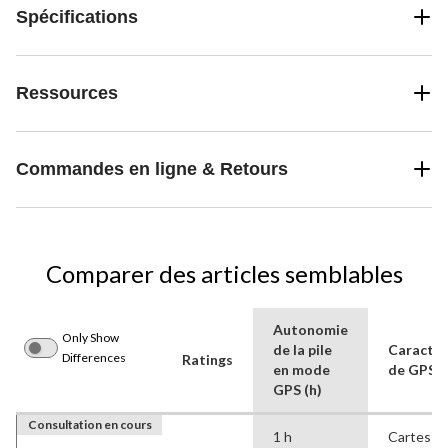
Spécifications
Ressources
Commandes en ligne & Retours
Comparer des articles semblables
Autonomie
Only Show
de la pile
Caractér
Differences
Ratings
en mode
de GPS
GPS (h)
Consultation en cours
1 h
Cartes 3D