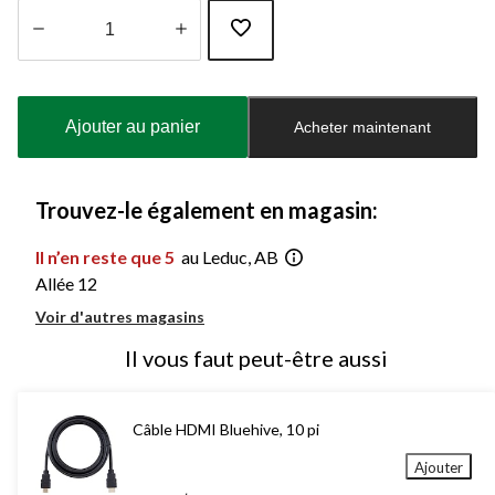
Quantité
mise
à
Ajouter au panier
Acheter maintenant
jour
à
1
Trouvez-le également en magasin:
Il n’en reste que 5
au Leduc, AB
Allée 12
Voir d'autres magasins
Il vous faut peut-être aussi
Câble HDMI Bluehive, 10 pi
Ajouter