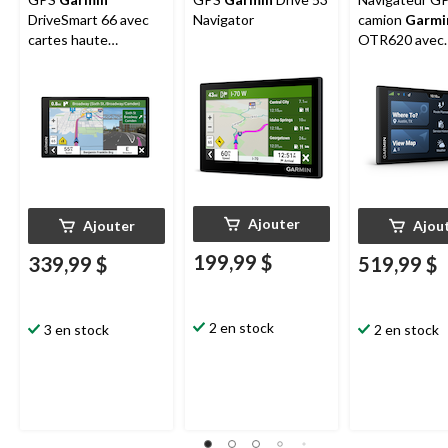
DriveSmart 66 avec
Navigator
camion
Garmi
cartes haute
OTR620 avec
résolution brillantes,
localisateur d
6 po
station de pe
CAT
Ajouter
Ajouter
Ajou
199,99 $
339,99 $
519,99 $
2 en stock
3 en stock
2 en stock