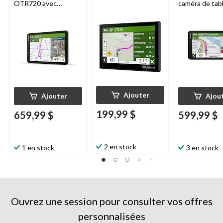
OTR720 avec
caméra de tab
itinéraire
bord intégrée
personnalisé des
camions
Ajouter
Ajouter
Ajou
199,99 $
659,99 $
599,99 $
2 en stock
1 en stock
3 en stock
Ouvrez une session pour consulter vos offres
personnalisées