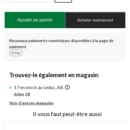
Quantité
mise
à
Ajouter au panier
Acheter maintenant
jour
à
1
Nouveaux paiements numériques disponibles à la page de
paiement
Trouvez-le également en magasin:
17 en stock au Leduc, AB
Allée 28
Voir d'autres magasins
Il vous faut peut-être aussi