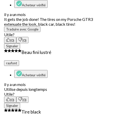
Acheteur vérifié
il y a un mois
It gets the job done! The tires on my Porsche GTR3
extenuate the look, black car, black tires!
Traduire avec Google
Utile?
(0)
(0)
Signaler
5 étoile(s) sur 5.
Beau fini lustré
rayfont
Acheteur vérifié
il y a un mois
Utilise depuis longtemps
Utile?
(0)
(0)
Signaler
3 étoile(s) sur 5.
Tire black