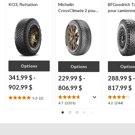
KO3, flottation
Michelin
BFGoodrich T
CrossClimate 2 pour
pour camionne
véhicules de tourisme
VUS
et multisegments
Options
Options
Option
341,99 $
-
229,99 $
-
288,99 $
-
902,99 $
806,99 $
817,99 $
5.0
(2)
5.0
4.7
4.2
4.7
(2201)
4.2
(244)
étoile(s)
étoile(s)
étoile(s)
sur
sur
sur
5.
5.
5.
2
2201
244
évaluations
évaluations
évaluations