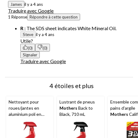
James
il y a 4 ans
Traduire avec Google
1 Réponse
Répondre à cette question
R :
The SDS sheet indicates White Mineral Oil.
Steve
il y a 4 ans
Utile?
(0)
(0)
Signaler
Traduire avec Google
4 étoiles et plus
Nettoyant pour
Lustrant de pneus
Ensemble com
roues/jantes en
Mothers
Back to
pains d'argile
aluminium poli en
Black, 710 mL
Mothers
Calif
vaporisateur
Gold, 3-pq
Mothers
, 710 mL