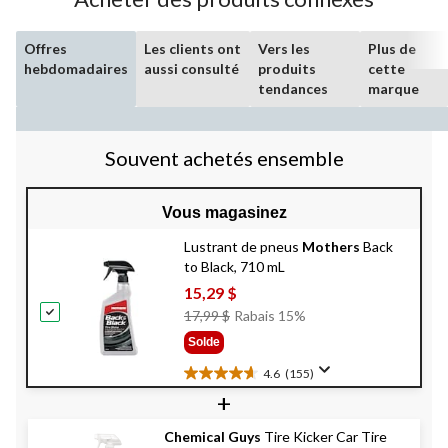
Offres
Les clients ont
Vers les
Plus de
hebdomadaires
aussi consulté
produits
cette
tendances
marque
Souvent achetés ensemble
Vous magasinez
Lustrant de pneus
Mothers
Back
to Black, 710 mL
15,29 $
Prix
17,99 $
Rabais 15%
Était
Solde
17,99 $
4.6
(155)
4.6
+
étoile(s)
sur
Chemical Guys
Tire Kicker Car Tire
5.