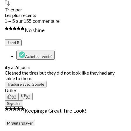
Trier par
Les plus récents
1
1 – 5 sur 155 commentaire
à
2 étoile(s) sur 5.
No shine
5
sur
155
J and B
commentaire.
Acheteur vérifié
il y a 26 jours
Cleaned the tires but they did not look like they had any
shine to them.
Traduire avec Google
Utile?
(0)
(0)
Signaler
5 étoile(s) sur 5.
Keeping a Great Tire Look!
Mrguitarplayer