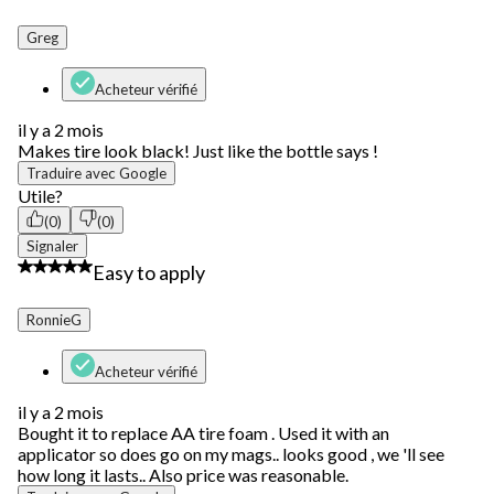
Greg
Acheteur vérifié
il y a 2 mois
Makes tire look black! Just like the bottle says !
Traduire avec Google
Utile?
(0)
(0)
Signaler
4 étoile(s) sur 5.
Easy to apply
RonnieG
Acheteur vérifié
il y a 2 mois
Bought it to replace AA tire foam . Used it with an
applicator so does go on my mags.. looks good , we 'll see
how long it lasts.. Also price was reasonable.