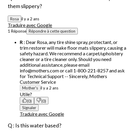
them slippery?
Rosa
il y a 2 ans
Traduire avec Google
1 Réponse
Répondre à cette question
R :
Dear Rosa, any tire shine spray, protectant, or
trim restorer will make floor mats slippery, causing a
safety hazard. We recommend a carpet/upholstery
cleaner or a tire cleaner only. Should you need
additional assistance, please email
info@mothers.com or call 1-800-221-8257 and ask
for Technical Support -- Sincerely, Mothers
Customer Service
Mother's
il y a 2 ans
Utile?
(0)
(0)
Signaler
Traduire avec Google
Q : Is this water based?