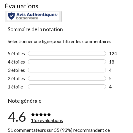
Évaluations
Sommaire de la notation
Sélectionner une ligne pour filtrer les commentaires
5 étoiles
étoiles
124
124 comment
4 étoiles
étoiles
18
18 commenta
3 étoiles
étoiles
4
4 commentai
2 étoiles
étoiles
5
5 commentai
1 étoile
étoiles
4
4 commentai
Note générale
4.6
155 évaluations
51 commentateurs sur 55 (93%) recommandent ce