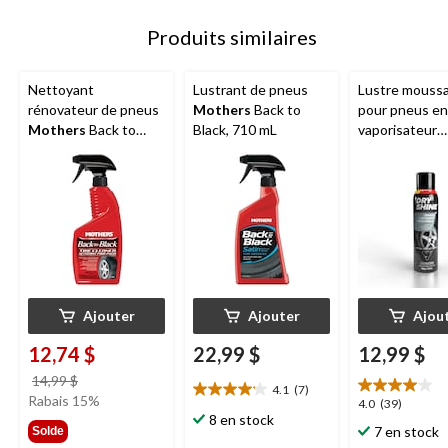
Produits similaires
Nettoyant
Lustrant de pneus
Lustre mouss
rénovateur de pneus
Mothers
Back to
pour pneus en
Mothers
Back to
Black, 710 mL
vaporisateur
Black, 710 mL
SIMONIZ Dry 
500 g
Ajouter
Ajouter
Ajou
12,74 $
22,99 $
12,99 $
prix
14,99 $
4.1
(7)
4.1
était
Rabais 15%
4.0
4.0
(39)
étoile(s)
14,99 $
8 en stock
étoile(s)
7 en stock
Solde
sur
sur