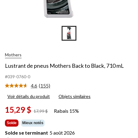
Mothers
Lustrant de pneus Mothers Back to Black, 710 mL
#039-0760-0
4.6
(155)
Lire
les
Voir détails du produit
Objets similaires
155
commentaires.
Lien
15,29 $
Rabais 15%
prix
17,99 $
vers
était
la
même
17,99 $
Solde
Mieux notés
page.
Solde se terminant
5 août 2026