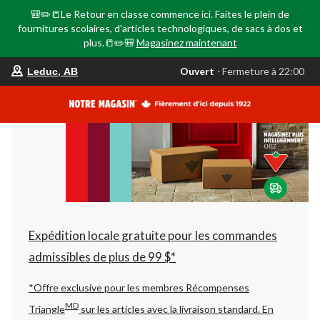
🎒✏️📒Le Retour en classe commence ici. Faites le plein de
fournitures scolaires, d'articles technologiques, de sacs à dos et
plus.📒✏️🎒
Magasinez maintenant
votre
Ouvert
⋅ Fermeture à 22:00
Leduc, AB
magasin
préféré
est
Leduc,
AB,
courament
Ouvert,
Fermeture
à
à
22:00
cliquer
pour
changer
Expédition locale gratuite pour les commandes
admissibles de plus de 99 $*
*Offre exclusive pour les membres Récompenses
MD
Triangle
sur les articles avec la livraison standard.
En