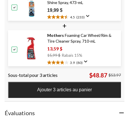
Shine Spray, 473-mL
155
évaluations
19,99 $
4.5
(233)
4.5
+
étoile(s)
sur
Mothers
Foaming Car Wheel/Rim &
5.
Tire Cleaner Spray, 710-mL
233
évaluations
13,59 $
Prix
15,99 $
Rabais 15%
Était
3.9
(80)
3.9
15,99 $
étoile(s)
$48.87
Sous-total pour 3 articles
$53.97
sur
5.
80
Ajouter 3 articles au panier
évaluations
Évaluations