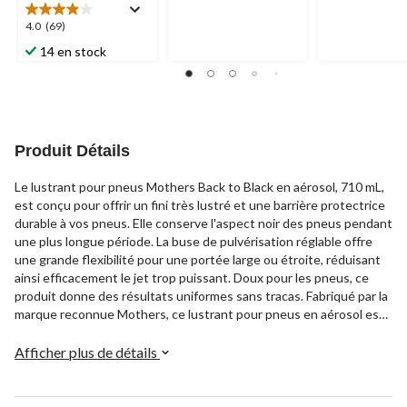
5.
5.
7
4.0
4.0
(69)
39
évaluations
étoile(s)
évaluations
14 en stock
sur
5.
69
évaluations
Produit Détails
Le lustrant pour pneus Mothers Back to Black en aérosol, 710 mL,
est conçu pour offrir un fini très lustré et une barrière protectrice
durable à vos pneus. Elle conserve l'aspect noir des pneus pendant
une plus longue période. La buse de pulvérisation réglable offre
une grande flexibilité pour une portée large ou étroite, réduisant
ainsi efficacement le jet trop puissant. Doux pour les pneus, ce
produit donne des résultats uniformes sans tracas. Fabriqué par la
marque reconnue Mothers, ce lustrant pour pneus en aérosol est
un choix fiable pour votre routine d'entretien automobile.
Afficher plus de détails