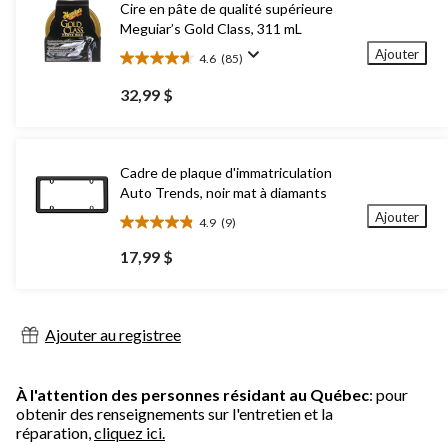
Cire en pâte de qualité supérieure
Meguiar’s Gold Class, 311 mL
Ajouter
4.6
(85)
4.6
étoile(s)
32,99 $
sur
5.
85
évaluations
Cadre de plaque d'immatriculation
Auto Trends, noir mat à diamants
Ajouter
4.9
(9)
4.9
étoile(s)
17,99 $
sur
5.
9
évaluations
Ajouter au registree
À l'attention des personnes résidant au Québec
: pour
obtenir des renseignements sur l'entretien et la
réparation,
cliquez ici.