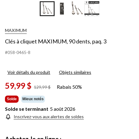
+3
MAXIMUM
Clés à cliquet MAXIMUM, 90 dents, paq. 3
#058-0465-8
Voir détails du produit
Objets similaires
59,99 $
Rabais 50%
prix
129,99 $
était
129,99 $
Solde
Mieux notés
Solde se terminant
5 août 2026
Inscrivez-vous aux alertes de soldes
Achetez-le en ligne :