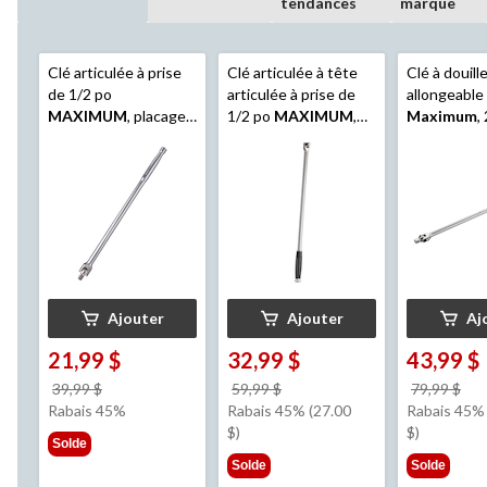
tendances
marque
Clé articulée à prise
Clé articulée à tête
Clé à douill
de 1/2 po
articulée à prise de
allongeable
MAXIMUM
, placage
1/2 po
MAXIMUM
,
Maximum
,
nickel/chrome, 17 po
placage
nickel/chrome, 24 po
Ajouter
Ajouter
Aj
21,99 $
32,99 $
43,99 $
prix
prix
pri
39,99 $
59,99 $
79,99 $
était
était
éta
Rabais 45%
Rabais 45% (27.00
Rabais 45% 
39,99 $
59,99 $
79,
$)
$)
Solde
Solde
Solde