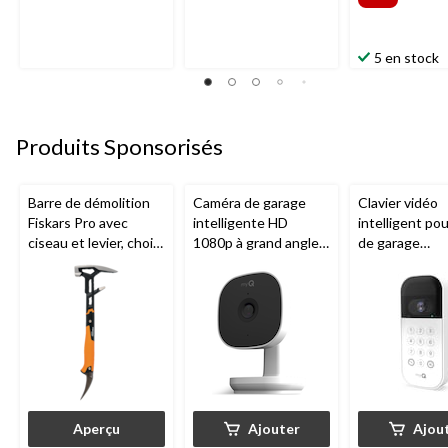
5 en stock
Produits Sponsorisés
Barre de démolition
Caméra de garage
Clavier vidéo
Fiskars Pro avec
intelligente HD
intelligent po
ciseau et levier, choix
1080p à grand angle
de garage
de tailles
Chamberlain, vision
Chamberlain, v
nocturne, résistante
nocturne, rési
aux intempéries
aux intempéri
blanc
Aperçu
Ajouter
Ajou