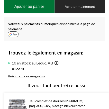
à
Ajouter au panier
Acheter maintenant
jour
à
1
Nouveaux paiements numériques disponibles à la page de
paiement
Trouvez-le également en magasin:
10 en stock au Leduc, AB
Allée 10
Voir d'autres magasins
Il vous faut peut-être aussi
Jeu complet de douilles MAXIMUM,
paq. 300, CRV, placage nickel/chrome