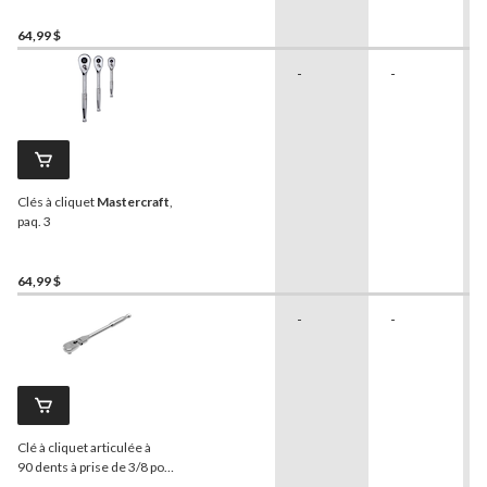
64,99 $
-
-
Clés à cliquet
Mastercraft
,
paq. 3
64,99 $
-
-
Clé à cliquet articulée à
90 dents à prise de 3/8 po
MAXIMUM
, CRV, placage