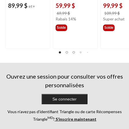
89,99 $
59,99 $
99,99 $
et+
prix
prix
69,99 $
109,99 $
était
étai
Rabais 14%
Super achat
69,99 $
109,
Solde
Solde
Ouvrez une session pour consulter vos offres
personnalisées
Se connecter
Vous n’avez pas d’identifiant Triangle ou de carte Récompenses
MD
Triangle
?
S’inscrire maintenant