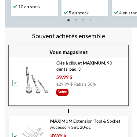
10 en stock
5 en stock
4 en sto
Souvent achetés ensemble
Vous magasinez
Clés à cliquet
MAXIMUM
, 90
dents, paq. 3
59,99 $
Prix
129,99 $
Rabais 50%
Était
Solde
129,99 $
+
MAXIMUM
Extension Tool & Socket
Accessory Set, 20-pc
39,99 $