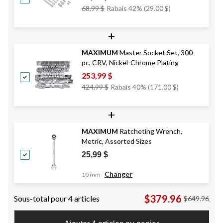
Prix
68,99 $
Rabais 42% (29.00 $)
Était
68,99 $
+
MAXIMUM
Master Socket Set, 300-
pc, CRV, Nickel-Chrome Plating
253,99 $
Prix
424,99 $
Rabais 40% (171.00 $)
Était
424,99 $
+
MAXIMUM
Ratcheting Wrench,
Metric, Assorted Sizes
25,99 $
Changer
10 mm
$379.96
Sous-total pour 4 articles
$649.96