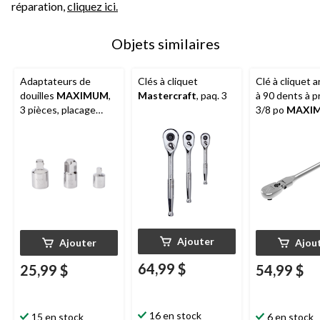
réparation,
cliquez ici.
Objets similaires
Adaptateurs de
Clés à cliquet
Clé à cliquet a
douilles
MAXIMUM
,
Mastercraft
, paq. 3
à 90 dents à p
3 pièces, placage
3/8 po
MAXI
nickel/chrome
CRV, placage 
11 po
Ajouter
Ajouter
Ajou
64,99 $
25,99 $
54,99 $
16 en stock
15 en stock
6 en stock