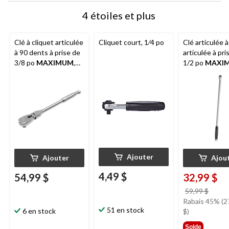
4 étoiles et plus
Clé à cliquet articulée
Cliquet court, 1⁄4 po
Clé articulée à
à 90 dents à prise de
articulée à pri
3/8 po
MAXIMUM
,
1/2 po
MAXI
CRV, placage chromé,
placage
11 po
nickel/chrome,
Ajouter
Ajouter
Ajou
4,49 $
54,99 $
32,99 $
prix
59,99 $
était
Rabais 45% (2
51 en stock
6 en stock
59,99
$)
Solde