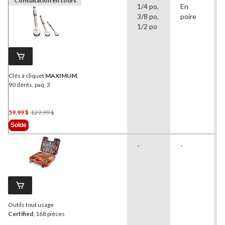
Consultation en cours
1/4 po,
En
3/8 po,
poire
1/2 po
Clés à cliquet
MAXIMUM
,
90 dents, paq. 3
Prix
59,99 $
129,99 $
Était
Solde
129,99 $
-
-
Outils tout usage
Certified
, 168 pièces