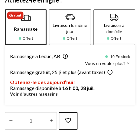
Gratuit
Livraison le même
Livraison à
Ramassage
jour
domicile
Offert
Offert
Offert
Ramassage à Leduc, AB
10 En stock
Vous en voulez plus?
Ramassage gratuit, 25 $ et plus (avant taxes)
Obtenez-le dès aujourd’hui!
Ramassage disponible à
16 h 00, 28 juil.
Voir d'autres magasins
Quantité
mise