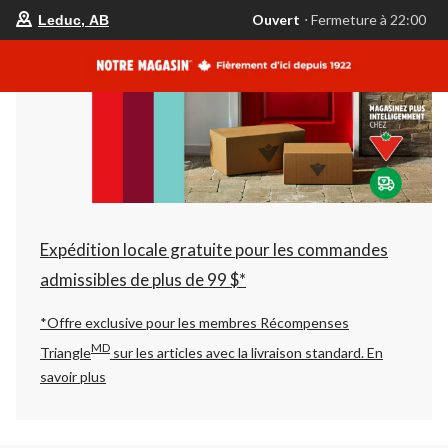
votre
Ouvert
⋅ Fermeture à 22:00
Leduc, AB
magasin
préféré
est
Leduc,
AB,
courament
Ouvert,
Fermeture
à
à
22:00
cliquer
pour
changer
Expédition locale gratuite pour les commandes
admissibles de plus de 99 $*
*Offre exclusive pour les membres Récompenses
MD
Triangle
sur les articles avec la livraison standard.
En
savoir plus