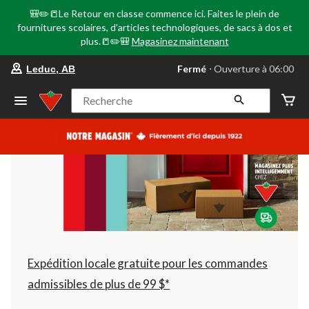
🎒✏️📒Le Retour en classe commence ici. Faites le plein de
fournitures scolaires, d'articles technologiques, de sacs à dos et
plus.📒✏️🎒
Magasinez maintenant
votre
Fermé
⋅ Ouverture à 06:00
Leduc, AB
magasin
préféré
est
Recherche
Leduc,
AB,
courament
Fermé,
Ouverture
à
à
06:00
cliquer
pour
changer
Expédition locale gratuite pour les commandes
admissibles de plus de 99 $*