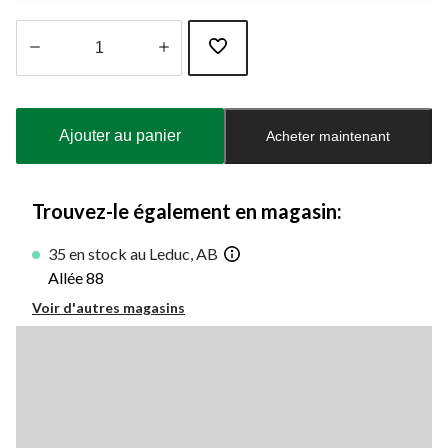
Quantité
mise
à
Ajouter au panier
Acheter maintenant
jour
à
1
Trouvez-le également en magasin:
35 en stock au Leduc, AB
Allée 88
Voir d'autres magasins