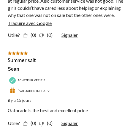
at regular price. Also customer service was not good. The
girls couldn’t have cared less about helping or explaining
why that one was not on sale but the other ones were.
Traduire avec Google
Utile?
(0)
(0)
Signaler
5 étoile(s) sur 5.
Summer salt
Sean
ACHETEUR VÉRIFIÉ
ÉVALUATION INCITATIVE
il y a 15 jours
Gatorade is the best and excellent price
Utile?
(0)
(0)
Signaler