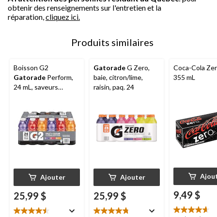
obtenir des renseignements sur l'entretien et la
réparation,
cliquez ici.
Produits similaires
Boisson G2
Gatorade
G Zero,
Coca-Cola Zer
Gatorade
Perform,
baie, citron/lime,
355 mL
24 mL, saveurs
raisin, paq. 24
variées, 24 x 591 mL
Ajou
Ajouter
Ajouter
9,49 $
25,99 $
25,99 $