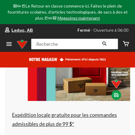
🎒✏️📒Le Retour en classe commence ici. Faites le plein de
fournitures scolaires, d'articles technologiques, de sacs à dos et
plus.📒✏️🎒
Magasinez maintenant
votre
Fermé
⋅ Ouverture à 06:00
Leduc, AB
magasin
préféré
est
Recherche
Leduc,
AB,
courament
Fermé,
Ouverture
à
à
06:00
cliquer
pour
changer
Expédition locale gratuite pour les commandes
admissibles de plus de 99 $*