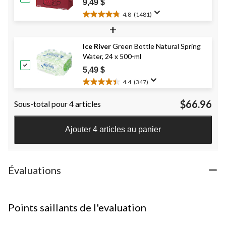
9,49 $
4.8
(1481)
4.8
+
étoile(s)
sur
Ice River
Green Bottle Natural Spring
5.
Water, 24 x 500-ml
1481
évaluations
5,49 $
4.4
(347)
4.4
étoile(s)
$66.96
Sous-total pour 4 articles
sur
5.
347
Ajouter 4 articles au panier
évaluations
Évaluations
Points saillants de l'evaluation