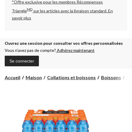
*Offre exclusive pour les membres Récompenses
MD
Triangle
sur les articles avec la livraison standard.
En
savoir plus
Ouvrez une session pour consulter vos offres personnalisées
Vous n’avez pas de compte?
Adhérez maintenant
Se connecter
Bo
Accueil
Maison
Collations et boissons
Boissons
Bo
Ga
Pe
24
mL
sa
var
24
x
59