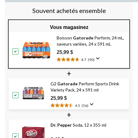
Souvent achetés ensemble
Vous magasinez
Boisson
Gatorade
Perform, 24 mL,
saveurs variées, 24 x 591 mL
25,99 $
4.7
(90)
4.7
étoile(s)
+
sur
5.
G2
Gatorade
Perform Sports Drink
90
Variety Pack, 24 x 591-ml
évaluations
25,99 $
4.5
(56)
4.5
+
étoile(s)
sur
Dr. Pepper
Soda, 12 x 355-ml
5.
56
évaluations