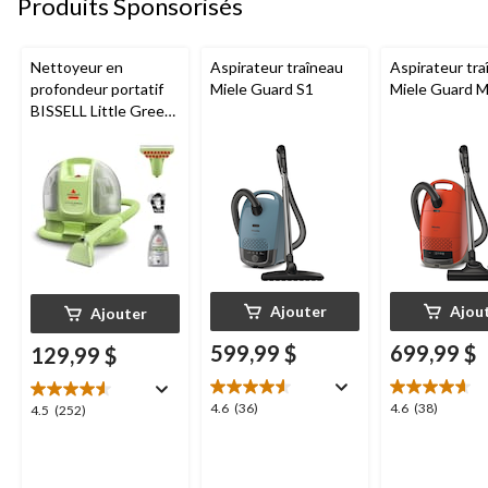
Produits Sponsorisés
Nettoyeur en
Aspirateur traîneau
Aspirateur tra
profondeur portatif
Miele Guard S1
Miele Guard 
BISSELL Little Green
Mini avec fil pour
tapis et tissus
d'ameublement
Ajouter
Ajou
Ajouter
599,99 $
699,99 $
129,99 $
4.6
4.6
4.6
(36)
4.6
(38)
4.5
4.5
(252)
étoile(s)
étoile(s)
étoile(s)
sur
sur
sur
5.
5.
5.