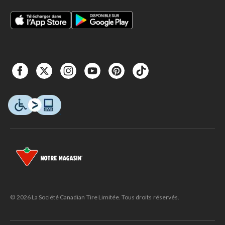
© 2026 La Société Canadian Tire Limitée. Tous droits réservés.