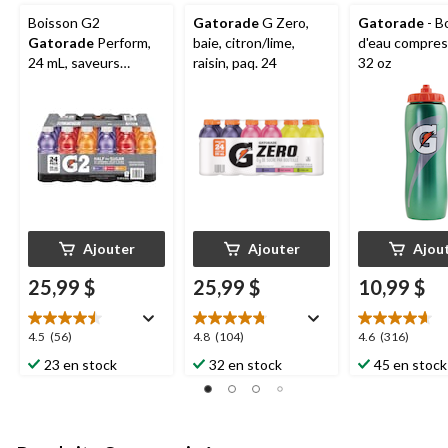
Boisson G2
Gatorade
G Zero,
Gatorade
- B
Gatorade
Perform,
baie, citron/lime,
d'eau compress
24 mL, saveurs
raisin, paq. 24
32 oz
variées, 24 x 591 mL
Ajouter
Ajouter
Ajou
25,99 $
25,99 $
10,99 $
4.5
4.8
4.6
4.5
(56)
4.8
(104)
4.6
(316)
étoile(s)
étoile(s)
étoile(s)
23 en stock
32 en stock
45 en stock
sur
sur
sur
5.
5.
5.
56
104
316
évaluations
évaluations
évaluations