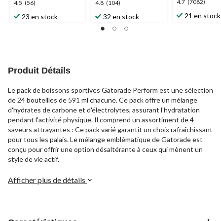
4.7
4.7
(7082)
4.5
4.8
4.5
(56)
4.8
(104)
étoile(s)
étoile(s)
étoile(s)
21 en stock
23 en stock
32 en stock
sur
sur
sur
5.
5.
5.
7082
56
104
évaluations
évaluations
évaluations
Produit Détails
Le pack de boissons sportives Gatorade Perform est une sélection
de 24 bouteilles de 591 ml chacune. Ce pack offre un mélange
d'hydrates de carbone et d'électrolytes, assurant l'hydratation
pendant l'activité physique. Il comprend un assortiment de 4
saveurs attrayantes : Ce pack varié garantit un choix rafraîchissant
pour tous les palais. Le mélange emblématique de Gatorade est
conçu pour offrir une option désaltérante à ceux qui mènent un
style de vie actif.
Afficher plus de détails