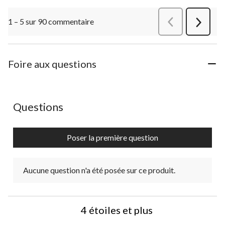
1 – 5 sur 90 commentaire
Précédentcommen
Suivant
commen
Foire aux questions
Aucune question n'a été posée sur ce produit.
Questions
Poser la première question
Aucune question n'a été posée sur ce produit.
4 étoiles et plus