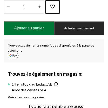
Quantité
mise
à
Ajouter au panier
Acheter maintenant
jour
à
1
Nouveaux paiements numériques disponibles à la page de
paiement
Trouvez-le également en magasin:
14 en stock au Leduc, AB
Allée des caisses 504
Voir d'autres magasins
Il vous faut peut-être aussi