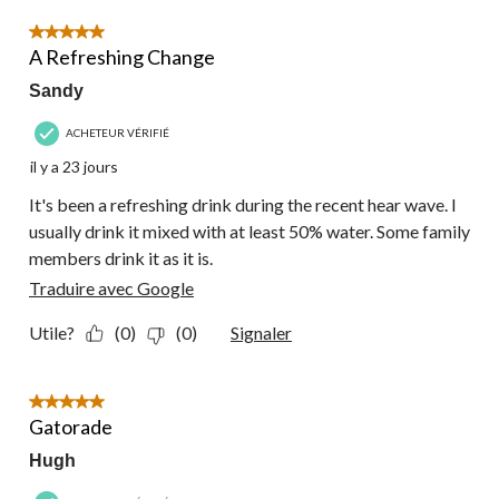
5 étoile(s) sur 5.
A Refreshing Change
Sandy
ACHETEUR VÉRIFIÉ
il y a 23 jours
It's been a refreshing drink during the recent hear wave. I
usually drink it mixed with at least 50% water. Some family
members drink it as it is.
Traduire avec Google
Utile?
(0)
(0)
Signaler
5 étoile(s) sur 5.
Gatorade
Hugh