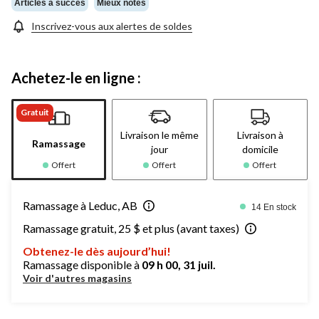
même
Articles à succès
Mieux notés
page.
Inscrivez-vous aux alertes de soldes
Achetez-le en ligne :
Gratuit
Livraison le même
Livraison à
Ramassage
jour
domicile
Offert
Offert
Offert
Ramassage à Leduc, AB
14 En stock
Ramassage gratuit, 25 $ et plus (avant taxes)
Obtenez-le dès aujourd’hui!
Ramassage disponible à
09 h 00, 31 juil.
Voir d'autres magasins