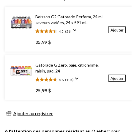
Boisson G2 Gatorade Perform, 24 mL,
saveurs variées, 24 x 591 mL
Ajouter
4.5
(56)
4.5
étoile(s)
25,99 $
sur
5.
56
évaluations
Gatorade G Zero, baie, citron/lime,
raisin, paq. 24
Ajouter
4.8
(104)
4.8
étoile(s)
25,99 $
sur
5.
104
évaluations
Ajouter au registree
À l'attention des personnes résidant au Québec
: pour