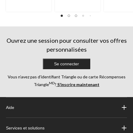
36
38
252
évaluations
évaluations
évaluations
Ouvrez une session pour consulter vos offres
personnalisées
Se connecter
Vous n’avez pas d’identifiant Triangle ou de carte Récompenses
MD
Triangle
?
S’inscrire maintenant
Aide
Services et solutions