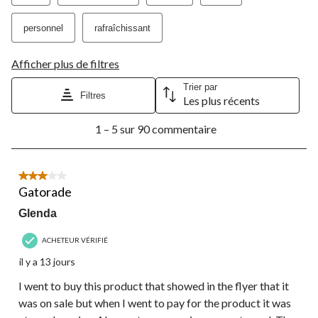
personnel
rafraîchissant
Afficher plus de filtres
Trier par
Filtres
Les plus récents
1
1 – 5 sur 90 commentaire
à
5
sur
90
3 étoile(s) sur 5.
commentaire.
Gatorade
Glenda
ACHETEUR VÉRIFIÉ
il y a 13 jours
I went to buy this product that showed in the flyer that it
was on sale but when I went to pay for the product it was