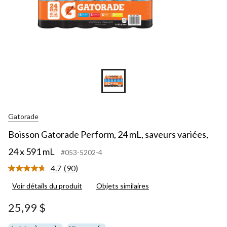
m
Gatorade
Boisson Gatorade Perform, 24 mL, saveurs variées,
24 x 591 mL
#053-5202-4
4.7
(90)
Lire
les
Voir détails du produit
Objets similaires
90
commentaires.
Lien
25,99 $
vers
la