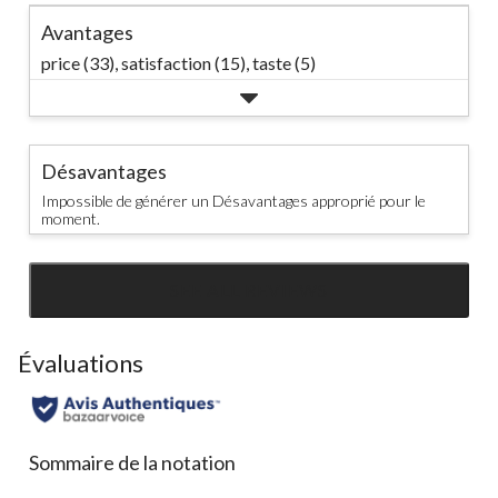
Avantages
price (33),
satisfaction (15),
taste (5)
Désavantages
Impossible de générer un Désavantages approprié pour le
moment.
SEE ALL REVIEWS
Click
to
go
Évaluations
to
all
reviews
Sommaire de la notation