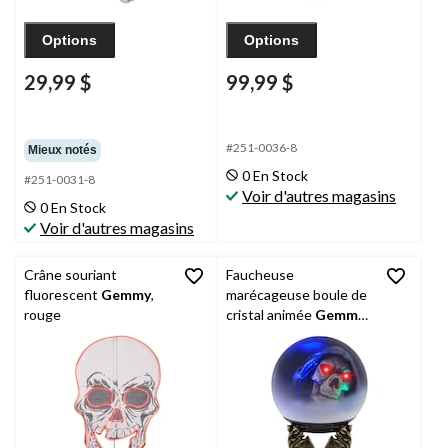
Options
Options
29,99 $
99,99 $
#251-0036-8
Mieux notés
0 En Stock
#251-0031-8
Voir d'autres magasins
0 En Stock
Voir d'autres magasins
Crâne souriant
Faucheuse
fluorescent
Gemmy
,
marécageuse boule de
rouge
cristal animée
Gemmy
,
1 pi