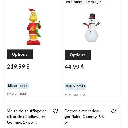
bonhomme de neige, 6
pi
Options
Options
219,99 $
44,99 $
Mieux notés
Mieux notés
#251-1184-8
#251-0034-2
Moule de soufflage de
Dagron avec cadeau
citrouille d'Halloween
gonflable
Gemmy
, 6,6
Gemmy
, 17 po,
pi
noir/orange