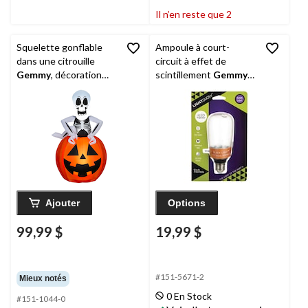
Il n’en reste que 2
Squelette gonflable
Ampoule à court-
dans une citrouille
circuit à effet de
Gemmy
, décoration
scintillement
Gemmy
extérieure pour la cour,
Lightshow, noir, 6-1/4
moyen
cm, décoration
intérieure/extérieure
pour l'Halloween
Ajouter
Options
99,99 $
19,99 $
#151-5671-2
Mieux notés
0 En Stock
#151-1044-0