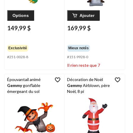
Options
Ajouter
149,99 $
169,99 $
Exclusivité
Mieux notés
#251-0028-8
#151-9928-0
Il n’en reste que 7
Épouvantail animé
Décoration de Noël
Gemmy
gonflable
Gemmy
Airblown, père
émergeant du sol
Noël, 8 pi