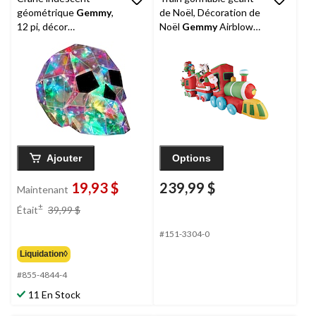
géométrique
Gemmy
,
de Noël, Décoration de
12 pi, décor
Noël
Gemmy
Airblown,
d'Halloween lumineux,
16 pi
pour
intérieur/extérieur
Ajouter
Options
19,93 $
239,99 $
Maintenant
prix
±
Était
39,99 $
était
39,99 $
#151-3304-0
Liquidation◊
#855-4844-4
11 En Stock