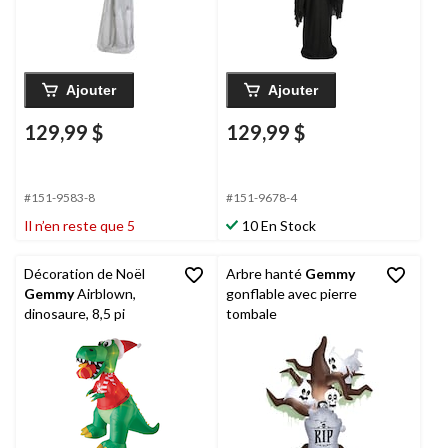
Ajouter
Ajouter
129,99 $
129,99 $
#151-9583-8
#151-9678-4
Il n’en reste que 5
10 En Stock
Décoration de Noël
Arbre hanté
Gemmy
Gemmy
Airblown,
gonflable avec pierre
dinosaure, 8,5 pi
tombale