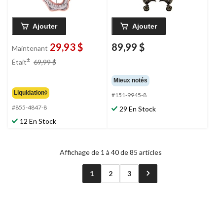
Ajouter
Ajouter
29,93 $
89,99 $
Maintenant
prix
±
Était
69,99 $
était
69,99 $
Mieux notés
Liquidation◊
#151-9945-8
#855-4847-8
29 En Stock
12 En Stock
Affichage de 1 à 40 de 85 articles
1
2
3