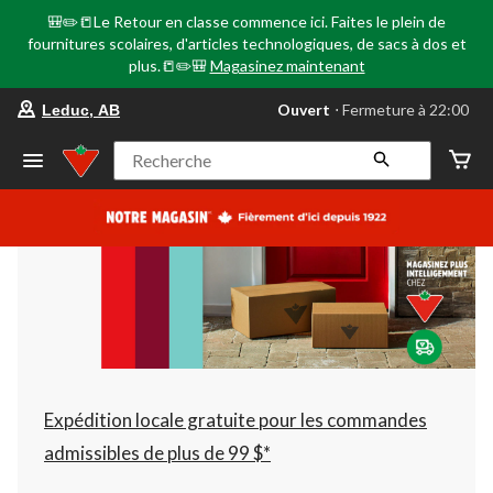
🎒✏️📒Le Retour en classe commence ici. Faites le plein de
fournitures scolaires, d'articles technologiques, de sacs à dos et
plus.📒✏️🎒
Magasinez maintenant
votre
Ouvert
⋅ Fermeture à 22:00
Leduc, AB
magasin
préféré
est
Recherche
Leduc,
AB,
courament
Ouvert,
Fermeture
à
à
22:00
cliquer
pour
changer
Expédition locale gratuite pour les commandes
admissibles de plus de 99 $*