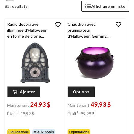
85 résultats
Affichage en liste
Radio décorative
Chaudron avec
illuminée d'Halloween
brumisateur
en forme de crâne
d'Halloween
Gemmy
,
Gemmy
EmoteGlow
gaze métallique,
violet/noir, 16,9 po
Ajouter
Options
24,93 $
49,93 $
Maintenant
Maintenant
prix
prix
±
±
Était
49,99 $
Était
99,99 $
était
était
49,99 $
99,99 $
Liquidation◊
Mieux notés
Liquidation◊