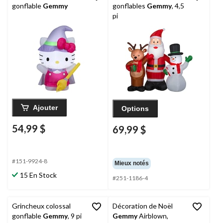
gonflable
Gemmy
gonflables
Gemmy
, 4,5
pi
Ajouter
Options
54,99 $
69,99 $
#151-9924-8
Mieux notés
15 En Stock
#251-1186-4
Grincheux colossal
Décoration de Noël
gonflable
Gemmy
, 9 pi
Gemmy
Airblown,