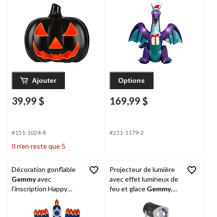
Ajouter
Options
39,99 $
169,99 $
#151-1024-8
#251-1179-2
Il n’en reste que 5
Décoration gonflable
Projecteur de lumière
Gemmy
avec
avec effet lumineux de
l'inscription Happy
feu et glace
Gemmy
,
Hanukkah en forme de
orange, 2-1/2 po,
ménorah, 3,5 pi, pour
décoration