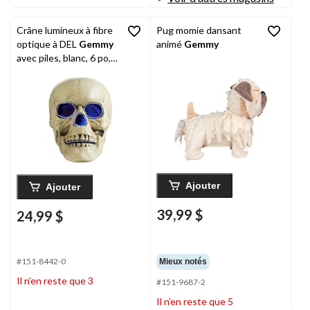
Crâne lumineux à fibre
Pug momie dansant
optique à DEL
Gemmy
animé
Gemmy
avec piles, blanc, 6 po,
décoration d'intérieur
activée par la lumière
pour l'Halloween
Ajouter
Ajouter
39,99 $
24,99 $
#151-8442-0
Mieux notés
Il n’en reste que 3
#151-9687-2
Il n’en reste que 5