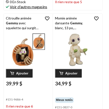
0 En Stock
Il n’en reste que 5
Voir d'autres magasins
Citrouille animée
Momie animée
Gemmy
avec
dansante
Gemmy
,
squelette qui surgit
blanc, 13 po,
avec détecteur de
décoration intérieure
mouvement
activée par le son pour
l'Halloween
Ajouter
Ajouter
39,99 $
34,99 $
#151-9686-4
Mieux notés
Il n’en reste que 6
#151-0837-0