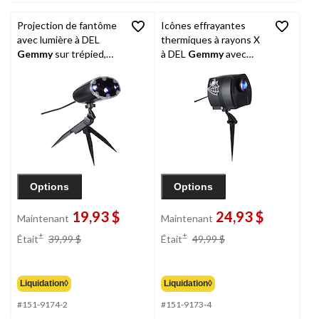
Projection de fantôme
Icônes effrayantes
avec lumière à DEL
thermiques à rayons X
Gemmy
sur trépied,
à DEL
Gemmy
avec
noir, 1 pi, décoration
piquets et diapositives,
intérieure/extérieure
noir, 1 pi, décoration
pour l'Halloween
intérieure/extérieure à
longueur de projection
de 10 pi pour
l'Halloween
Options
Options
19,93 $
24,93 $
Maintenant
Maintenant
prix
prix
±
±
Était
39,99 $
Était
49,99 $
était
était
39,99 $
49,99 $
Liquidation◊
Liquidation◊
#151-9174-2
#151-9173-4