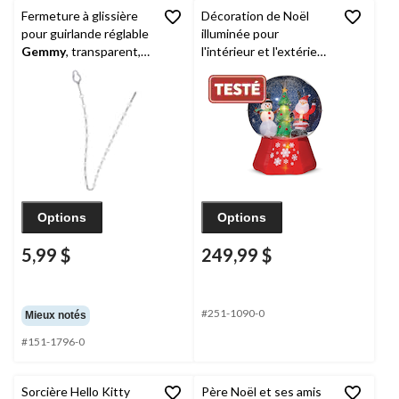
Fermeture à glissière
Décoration de Noël
pour guirlande réglable
illuminée pour
Gemmy
, transparent,
l'intérieur et l'extérieur
paq. 10
Gemmy
, boule à neige
gonflable avec père
Noël et bonhomme de
neige en mouvement, 6
pi
Options
Options
5,99 $
249,99 $
#251-1090-0
Mieux notés
#151-1796-0
Sorcière Hello Kitty
Père Noël et ses amis