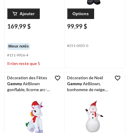
Ajouter
Options
169,99 $
99,99 $
#251-0035-0
Mieux notés
#151-9926-4
Il n’en reste que 5
Décoration des Fêtes
Décoration de Noël
Gemmy
AirBlown
Gemmy
AirBlown,
gonflable, licorne arc-
bonhomme de neige
en-ciel, 3,5 pi
d'intérieur/extérieur,
2,4 m (8 pi)