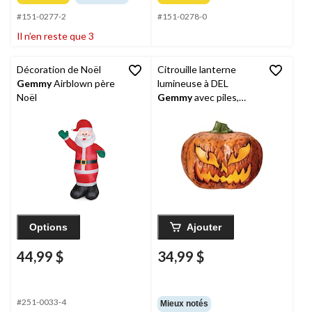
#151-0277-2
#151-0278-0
Il n’en reste que 3
Décoration de Noël
Citrouille lanterne
Gemmy
Airblown père
lumineuse à DEL
Noël
Gemmy
avec piles,
orange, 9 po,
décoration
intérieure/extérieure
pour l'Halloween
Options
Ajouter
44,99 $
34,99 $
#251-0033-4
Mieux notés