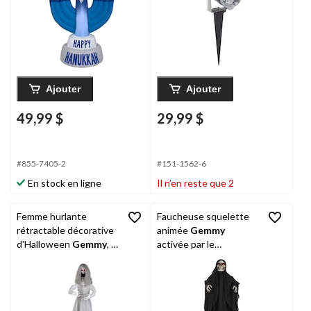
Hanoukka
intérieure/extérieure
pour l'Halloween
Ajouter
Ajouter
49,99 $
29,99 $
#855-7405-2
#151-1562-6
En stock en ligne
Il n’en reste que 2
Femme hurlante
Faucheuse squelette
rétractable décorative
animée
Gemmy
d'Halloween
Gemmy
, 5
activée par le
pi
mouvement, 6 pi