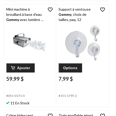
Mini machine à
Support à ventouse
brouillard à base d'eau
Gemmy
, choix de
Gemmy
avec lumière à
tailles, paq. 12
DEL 400 W, argenté, 12
1/4 cm, décoration
d'intérieur et
d'extérieur pour
l'Halloween
Ajouter
Options
59,99 $
7,99 $
#051-0171-0
#151-1795-2
11 En Stock
Crâne iridescent
Train gonflable géant