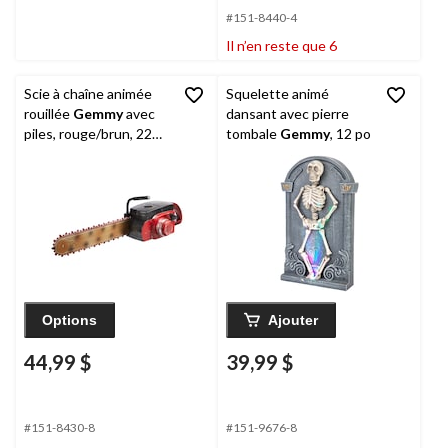
#151-8440-4
Il n’en reste que 6
Scie à chaîne animée
Squelette animé
rouillée
Gemmy
avec
dansant avec pierre
piles, rouge/brun, 22
tombale
Gemmy
, 12 po
po, décoration
intérieure/extérieure
activée par le son pour
l'Halloween
Options
Ajouter
44,99 $
39,99 $
#151-8430-8
#151-9676-8