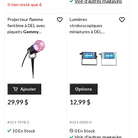
Voir d'autres magasins
Il n’en reste que 6
Projecteur flamme
Lumières
fantôme à DEL avec
stroboscopiques
piquets
Gemmy
miniatures à DEL
Lightshow, rose, 25 po,
Gemmy
, argenté, 11
paq. 2, décorations
cm, options d'éclairage
d'intérieur et
extérieur blanc et noir
d'extérieur pour
pour l'Halloween
l'Halloween
Ajouter
Options
29,99 $
12,99 $
#151-7978-2
#151-0050-0
10 En Stock
0 En Stock
Voir d'autres magasins