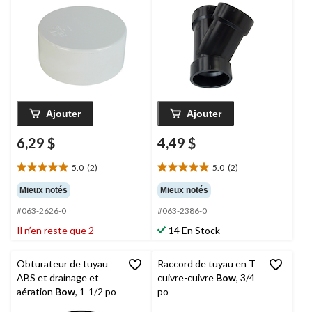
Ajouter
Ajouter
6,29 $
4,49 $
5.0
(2)
5.0
(2)
5.0
5.0
étoile(s)
étoile(s)
Mieux notés
Mieux notés
sur
sur
#063-2626-0
#063-2386-0
5.
5.
2
2
Il n’en reste que 2
14 En Stock
évaluations
évaluations
Obturateur de tuyau
Raccord de tuyau en T
ABS et drainage et
cuivre-cuivre
Bow
, 3/4
aération
Bow
, 1-1/2 po
po