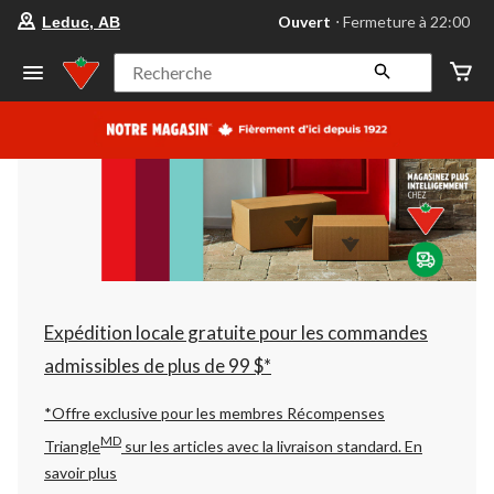
votre
Ouvert
⋅ Fermeture à 22:00
Leduc, AB
magasin
préféré
est
Recherche
Leduc,
AB,
courament
Ouvert,
Fermeture
à
à
22:00
cliquer
pour
changer
Expédition locale gratuite pour les commandes
admissibles de plus de 99 $*
*Offre exclusive pour les membres Récompenses
MD
Triangle
sur les articles avec la livraison standard.
En
savoir plus