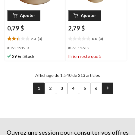
Ajouter
Ajouter
0,79 $
2,79 $
2.3
(3)
0.0
(0)
2.3
0.0
étoile(s)
étoile(s)
#063-1919-0
#063-1976-2
sur
sur
29 En Stock
Il n’en reste que 5
5.
5.
3
évaluations
Affichage de 1 à 40 de 213 articles
1
2
3
4
5
6
Ouvrez une session pour consulter vos offres