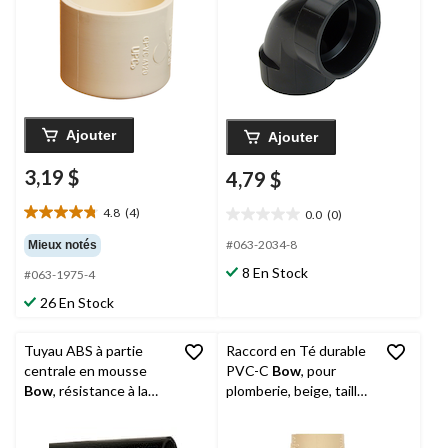
Ajouter
Ajouter
3,19 $
4,79 $
4.8
(4)
0.0
(0)
4.8
0.0
étoile(s)
étoile(s)
#063-2034-8
Mieux notés
sur
sur
8 En Stock
#063-1975-4
5.
5.
4
26 En Stock
évaluations
Tuyau ABS à partie
Raccord en Té durable
centrale en mousse
PVC-C
Bow
, pour
Bow
, résistance à la
plomberie, beige, tailles
corrosion, 3 po x 12 pi
variées