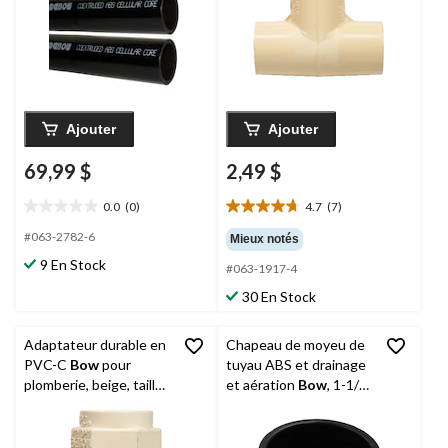
Ajouter
Ajouter
69,99 $
2,49 $
0.0
(0)
4.7
(7)
0.0
4.7
étoile(s)
étoile(s)
#063-2782-6
Mieux notés
sur
sur
9 En Stock
#063-1917-4
5.
5.
7
30 En Stock
évaluations
Adaptateur durable en
Chapeau de moyeu de
PVC-C
Bow
pour
tuyau ABS et drainage
plomberie, beige, tailles
et aération
Bow
, 1-1/2
variées
po