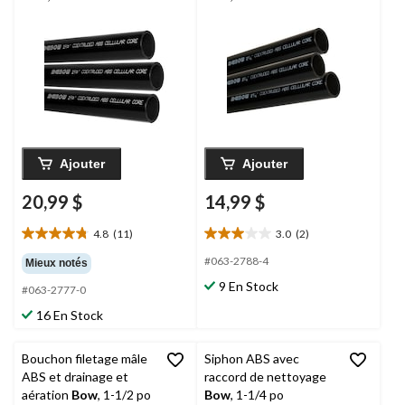
corrosion, 1 1/2 po x
corrosion, 1 1/4 po x
6 pi
6 pi
Ajouter
Ajouter
20,99 $
14,99 $
4.8
(11)
3.0
(2)
4.8
3.0
étoile(s)
étoile(s)
#063-2788-4
Mieux notés
sur
sur
9 En Stock
#063-2777-0
5.
5.
11
2
16 En Stock
évaluations
évaluations
Bouchon filetage mâle
Siphon ABS avec
ABS et drainage et
raccord de nettoyage
aération
Bow
, 1-1/2 po
Bow
, 1-1/4 po