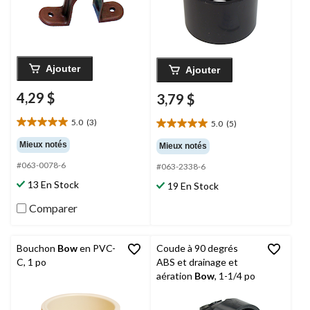
Ajouter
Ajouter
4,29 $
3,79 $
5.0
(3)
5.0
(5)
5.0
5.0
étoile(s)
étoile(s)
Mieux notés
Mieux notés
sur
sur
#063-0078-6
5.
#063-2338-6
5.
3
5
13 En Stock
19 En Stock
évaluations
évaluations
Comparer
Bouchon
Bow
en PVC-
Coude à 90 degrés
C, 1 po
ABS et drainage et
aération
Bow
, 1-1/4 po