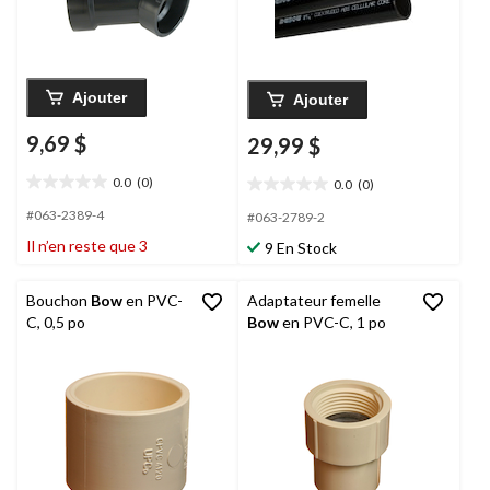
Ajouter
Ajouter
9,69 $
29,99 $
0.0
(0)
0.0
(0)
0.0
0.0
étoile(s)
étoile(s)
#063-2389-4
#063-2789-2
sur
sur
Il n’en reste que 3
9 En Stock
5.
5.
Bouchon
Bow
en PVC-
Adaptateur femelle
C, 0,5 po
Bow
en PVC-C, 1 po