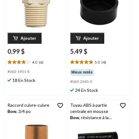
Ajouter
Ajouter
0,99 $
5,49 $
4.0
(6)
5.0
(4)
4.0
5.0
étoile(s)
étoile(s)
#063-1931-8
Mieux notés
sur
sur
18 En Stock
#063-2041-0
5.
5.
6
4
24 En Stock
évaluations
évaluations
Raccord cuivre-cuivre
Tuyau ABS à partie
Bow
, 3/4 po
centrale en mousse
Bow
, résistance à la
corrosion, 4 po x 6 pi