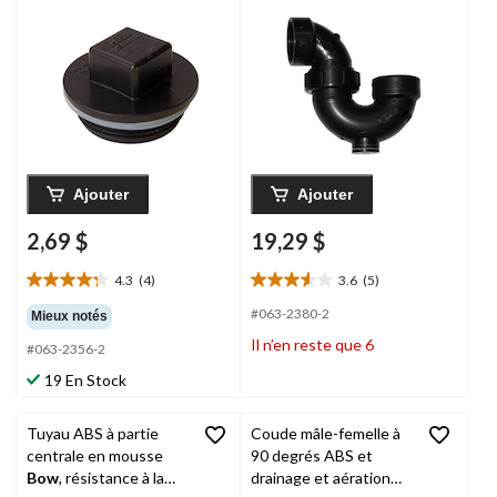
Ajouter
Ajouter
2,69 $
19,29 $
4.3
(4)
3.6
(5)
4.3
3.6
étoile(s)
étoile(s)
#063-2380-2
Mieux notés
sur
sur
Il n’en reste que 6
#063-2356-2
5.
5.
4
5
19 En Stock
évaluations
évaluations
Tuyau ABS à partie
Coude mâle-femelle à
centrale en mousse
90 degrés ABS et
Bow
, résistance à la
drainage et aération