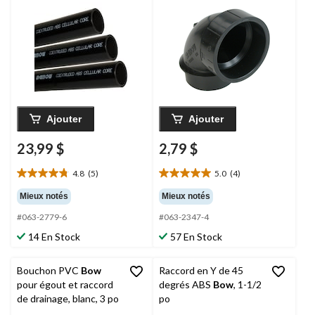
corrosion, 2 po x 6 pi
Bow
, 1-1/2 po
Ajouter
Ajouter
23,99 $
2,79 $
4.8
(5)
5.0
(4)
4.8
5.0
étoile(s)
étoile(s)
Mieux notés
Mieux notés
sur
sur
#063-2779-6
#063-2347-4
5.
5.
5
4
14 En Stock
57 En Stock
évaluations
évaluations
Bouchon PVC
Bow
Raccord en Y de 45
pour égout et raccord
degrés ABS
Bow
, 1-1/2
de drainage, blanc, 3 po
po