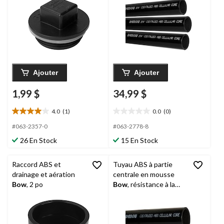
Ajouter
Ajouter
1,99 $
34,99 $
4.0
(1)
0.0
(0)
4.0
0.0
étoile(s)
étoile(s)
#063-2357-0
#063-2778-8
sur
sur
26 En Stock
15 En Stock
5.
5.
1
évaluation
Raccord ABS et
Tuyau ABS à partie
drainage et aération
centrale en mousse
Bow
, 2 po
Bow
, résistance à la
corrosion, 3 po x 6 pi