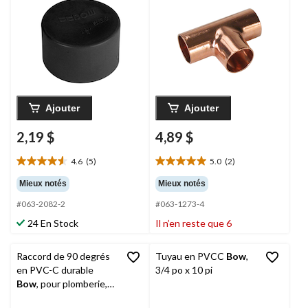
Ajouter
Ajouter
2,19 $
4,89 $
4.6
(5)
5.0
(2)
4.6
5.0
étoile(s)
étoile(s)
Mieux notés
Mieux notés
sur
sur
#063-2082-2
#063-1273-4
5.
5.
5
2
24 En Stock
Il n’en reste que 6
évaluations
évaluations
Raccord de 90 degrés
Tuyau en PVCC
Bow
,
en PVC-C durable
3/4 po x 10 pi
Bow
, pour plomberie,
beige, tailles variées