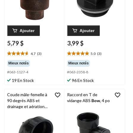
Ajouter
Ajouter
5,79 $
3,99 $
4.7
(3)
5.0
(3)
4.7
5.0
étoile(s)
étoile(s)
Mieux notés
Mieux notés
sur
sur
#063-1127-4
#063-2358-8
5.
5.
3
3
19 En Stock
96 En Stock
évaluations
évaluations
Coude mâle-femelle à
Raccord en T de
90 degrés ABS et
vidange ABS
Bow
, 4 po
drainage et aération
Bow
, 3 po