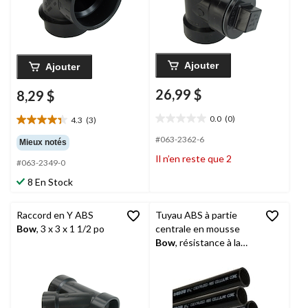
Ajouter
Ajouter
26,99 $
8,29 $
0.0
(0)
4.3
(3)
0.0
4.3
étoile(s)
étoile(s)
#063-2362-6
Mieux notés
sur
sur
Il n’en reste que 2
5.
#063-2349-0
5.
3
8 En Stock
évaluations
Raccord en Y ABS
Tuyau ABS à partie
Bow
, 3 x 3 x 1 1/2 po
centrale en mousse
Bow
, résistance à la
corrosion, 1 1/4 po x
12 pi