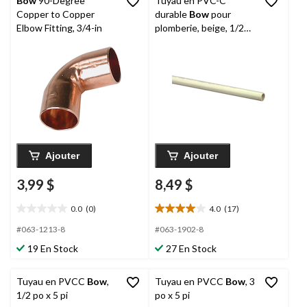
Bow
90-Degree
Tuyau en PVC-C
Copper to Copper
durable
Bow
pour
Elbow Fitting, 3/4-in
plomberie, beige, 1/2
po x 10 pi
Ajouter
Ajouter
3,99 $
8,49 $
0.0
(0)
4.0
(17)
0.0
4.0
étoile(s)
étoile(s)
#063-1213-8
#063-1902-8
sur
sur
19 En Stock
27 En Stock
5.
5.
17
évaluations
Tuyau en PVCC
Bow
,
Tuyau en PVCC
Bow
, 3
1/2 po x 5 pi
po x 5 pi