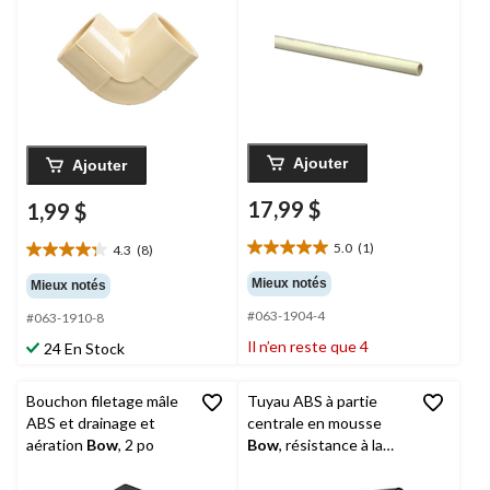
Ajouter
Ajouter
17,99 $
1,99 $
5.0
(1)
4.3
(8)
5.0
4.3
étoile(s)
étoile(s)
Mieux notés
Mieux notés
sur
sur
#063-1904-4
5.
#063-1910-8
5.
1
8
Il n’en reste que 4
24 En Stock
évaluation
évaluations
Bouchon filetage mâle
Tuyau ABS à partie
ABS et drainage et
centrale en mousse
aération
Bow
, 2 po
Bow
, résistance à la
corrosion, 1 1/2 po x
12 pi