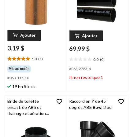
Ajouter
Ajouter
3,19 $
69,99 $
5.0
(1)
0.0
(0)
5.0
0.0
étoile(s)
étoile(s)
#063-2783-4
Mieux notés
sur
sur
Il n’en reste que 1
#063-1153-0
5.
5.
1
19 En Stock
évaluation
Bride de toilette
Raccord en Y de 45
encastrée ABS et
degrés ABS
Bow
, 3 po
drainage et aération
Bow
avec embout de
raccord, 4 x 3 po