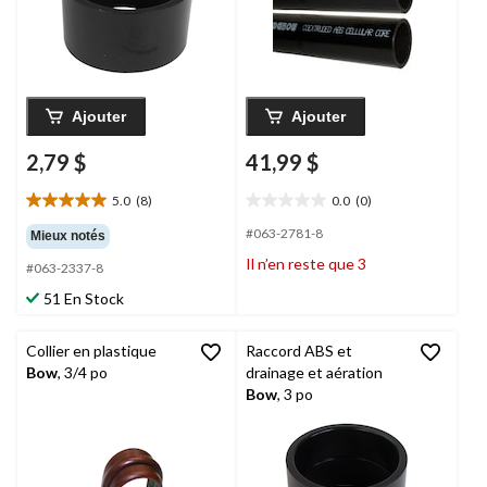
Ajouter
Ajouter
2,79 $
41,99 $
5.0
(8)
0.0
(0)
5.0
0.0
étoile(s)
étoile(s)
#063-2781-8
Mieux notés
sur
sur
Il n’en reste que 3
#063-2337-8
5.
5.
8
51 En Stock
évaluations
Collier en plastique
Raccord ABS et
Bow
, 3/4 po
drainage et aération
Bow
, 3 po