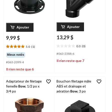
Ajouter
Ajouter
13,29 $
9,99 $
0.0
(0)
5.0
(1)
0.0
5.0
étoile(s)
étoile(s)
#063-2388-6
Mieux notés
sur
sur
Il n’en reste que 7
5.
#063-2099-4
5.
1
Il n’en reste que 6
évaluation
Adaptateur de filetage
Bouchon filetage mâle
femelle
Bow
, 1/2 po x
ABS et drainage et
3/4 po
aération
Bow
, 3 po