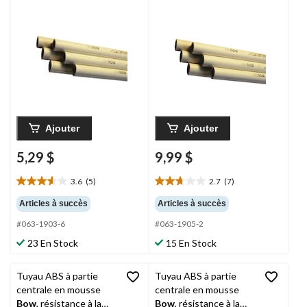
Ajouter
Ajouter
5,29 $
9,99 $
3.6
(5)
2.7
(7)
3.6
2.7
étoile(s)
étoile(s)
Articles à succès
Articles à succès
sur
sur
#063-1903-6
#063-1905-2
5.
5.
5
7
23 En Stock
15 En Stock
évaluations
évaluations
Tuyau ABS à partie
Tuyau ABS à partie
centrale en mousse
centrale en mousse
Bow
, résistance à la
Bow
, résistance à la