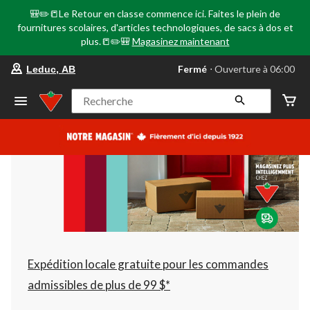
🎒✏️📒Le Retour en classe commence ici. Faites le plein de
fournitures scolaires, d'articles technologiques, de sacs à dos et
plus.📒✏️🎒
Magasinez maintenant
votre
Fermé
⋅ Ouverture à 06:00
Leduc, AB
magasin
préféré
est
Recherche
Leduc,
AB,
courament
Fermé,
Ouverture
à
à
06:00
cliquer
pour
changer
Expédition locale gratuite pour les commandes
admissibles de plus de 99 $*