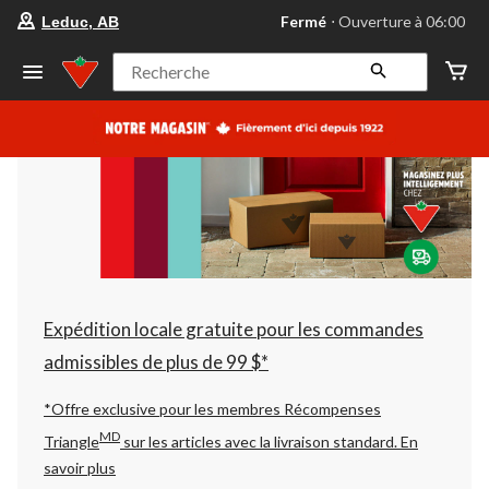
votre
Fermé
⋅ Ouverture à 06:00
Leduc, AB
magasin
préféré
est
Recherche
Leduc,
AB,
courament
Fermé,
Ouverture
à
à
06:00
cliquer
pour
changer
Expédition locale gratuite pour les commandes
admissibles de plus de 99 $*
*Offre exclusive pour les membres Récompenses
MD
Triangle
sur les articles avec la livraison standard.
En
savoir plus