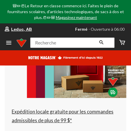
🎒✏️📒Le Retour en classe commence ici. Faites le plein de
fournitures scolaires, d'articles technologiques, de sacs à dos et
plus.📒✏️🎒
Magasinez maintenant
votre
Fermé
⋅ Ouverture à 06:00
Leduc, AB
magasin
préféré
est
Recherche
Leduc,
AB,
courament
Fermé,
Ouverture
à
à
06:00
cliquer
pour
changer
Expédition locale gratuite pour les commandes
admissibles de plus de 99 $*