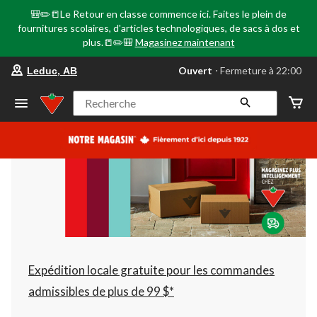
🎒✏️📒Le Retour en classe commence ici. Faites le plein de
fournitures scolaires, d'articles technologiques, de sacs à dos et
plus.📒✏️🎒
Magasinez maintenant
votre
Ouvert
⋅ Fermeture à 22:00
Leduc, AB
magasin
préféré
est
Recherche
Leduc,
AB,
courament
Ouvert,
Fermeture
à
à
22:00
cliquer
pour
changer
Expédition locale gratuite pour les commandes
admissibles de plus de 99 $*