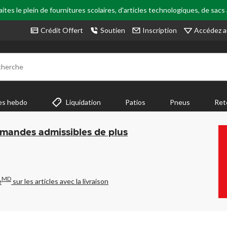
tes le plein de fournitures scolaires, d'articles technologiques, de sacs
Accédez a
Crédit Offert
Soutien
Inscription
cherche
es hebdo
Liquidation
Patios
Pneus
Ret
mmandes admissibles de plus
MD
e
sur les articles avec la livraison