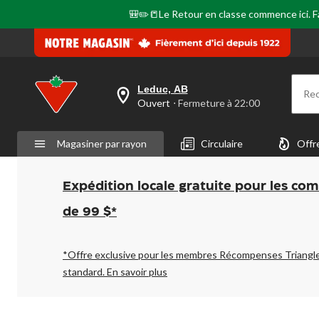
🎒✏️📒Le Retour en classe commence ici. Fai
Leduc, AB
Re
votre
Ouvert
⋅ Fermeture à 22:00
magasin
préféré
est
Magasiner par rayon
Circulaire
Offr
Leduc,
AB,
courament
Ouvert,
Expédition locale gratuite pour les co
Fermeture
à
de 99 $*
à
22:00
cliquer
pour
*Offre exclusive pour les membres Récompenses Triangl
changer
standard.
En savoir plus