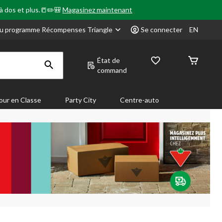
 à dos et plus.📒✏️🎒
Magasinez maintenant
u programme Récompenses Triangle
Se connecter
EN
État de
command
our en Classe
Party City
Centre-auto