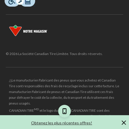
© 2026 La Société Canadian Tire Limitée. Tous droits réservés.
△Le manufacturier/fabricant des pneus que vous achetez et Canadian
Tire sont responsables des frais de recyclage inclus sur cette facture. Le
manufacturier/fabricant de pneus et Canadian Tire utilisent ces frais
pour défrayer le coût de la collecte, du transport et du traitement des
pneus usagés.
MD
CANADIAN TIRE
et le logo du triangle CANADIAN TIRE sont des
marques de commerce déposées de la Société Canadian Tire Limitée.
Obtenez les plus récentes offres!
±