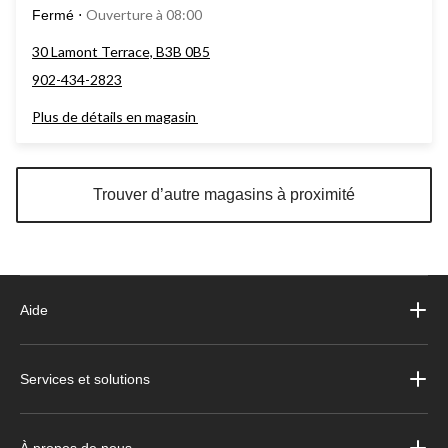
Ouverture à 08:00
Fermé
⋅
30 Lamont Terrace, B3B 0B5
902-434-2823
Plus de détails en magasin
Trouver d’autre magasins à proximité
Aide
Services et solutions