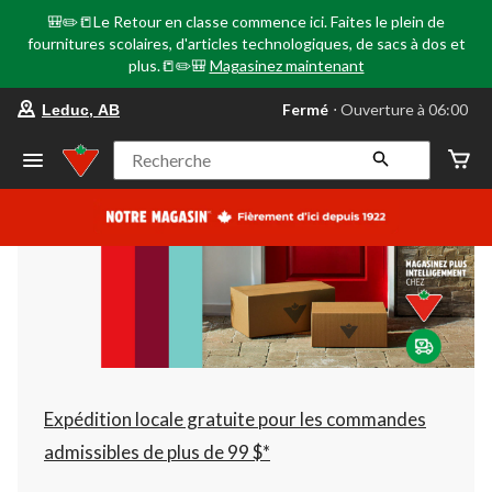
🎒✏️📒Le Retour en classe commence ici. Faites le plein de
fournitures scolaires, d'articles technologiques, de sacs à dos et
plus.📒✏️🎒
Magasinez maintenant
votre
Fermé
⋅ Ouverture à 06:00
Leduc, AB
magasin
préféré
est
Recherche
Leduc,
AB,
courament
Fermé,
Ouverture
à
à
06:00
cliquer
pour
changer
Expédition locale gratuite pour les commandes
admissibles de plus de 99 $*