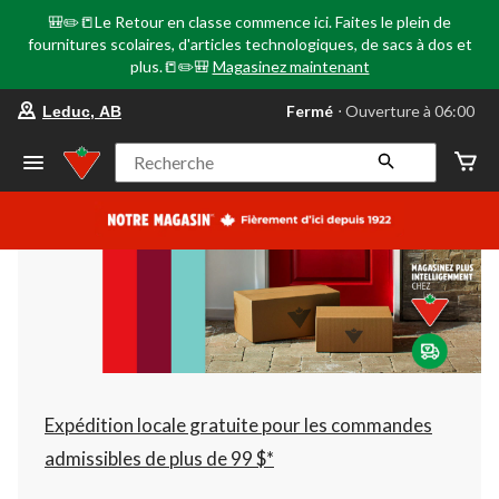
🎒✏️📒Le Retour en classe commence ici. Faites le plein de
fournitures scolaires, d'articles technologiques, de sacs à dos et
plus.📒✏️🎒
Magasinez maintenant
votre
Fermé
⋅ Ouverture à 06:00
Leduc, AB
magasin
préféré
est
Recherche
Leduc,
AB,
courament
Fermé,
Ouverture
à
à
06:00
cliquer
pour
changer
Expédition locale gratuite pour les commandes
admissibles de plus de 99 $*