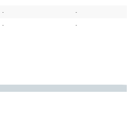
-
-
-
-