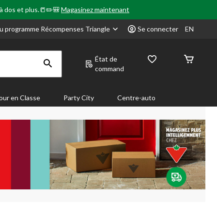
 à dos et plus.📒✏️🎒
Magasinez maintenant
u programme Récompenses Triangle
Se connecter
EN
État de
command
our en Classe
Party City
Centre-auto