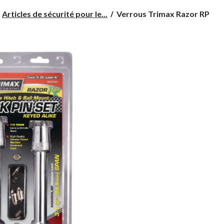
Verrous
Articles de sécurité pour le...
Verrous Trimax Razor RP
Trimax
Razor
RP