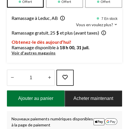
Offert
Offert
Offert
Ramassage à Leduc, AB
7 En stock
Vous en voulez plus?
Ramassage gratuit, 25 $ et plus (avant taxes)
Obtenez-le dès aujourd’hui!
Ramassage disponible à
18 h 00, 31 juil.
Voir d'autres magasins
Quantité
mise
Ajouter au panier
Acheter maintenant
à
jour
à
1
Nouveaux paiements numériques disponibles
à la page de paiement