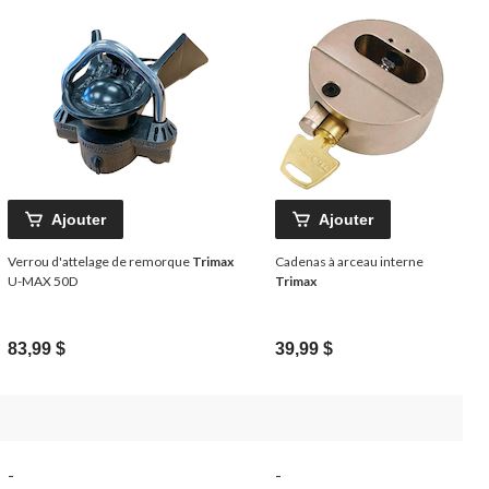
Ajouter
Ajouter
Verrou d'attelage de remorque
Trimax
Cadenas à arceau interne
U-MAX 50D
Trimax
83,99 $
39,99 $
-
-