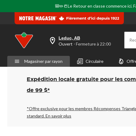
🎒✏️📒Le Retour en classe commence ici. Fai
Leduc, AB
Re
votre
Ouvert
⋅ Fermeture à 22:00
magasin
préféré
est
Magasiner par rayon
Circulaire
Offr
Leduc,
AB,
courament
Ouvert,
Expédition locale gratuite pour les co
Fermeture
à
de 99 $*
à
22:00
cliquer
pour
*Offre exclusive pour les membres Récompenses Triangl
changer
standard.
En savoir plus