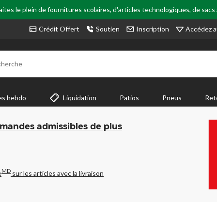
tes le plein de fournitures scolaires, d'articles technologiques, de sacs
Accédez a
Crédit Offert
Soutien
Inscription
cherche
es hebdo
Liquidation
Patios
Pneus
Ret
mmandes admissibles de plus
MD
e
sur les articles avec la livraison