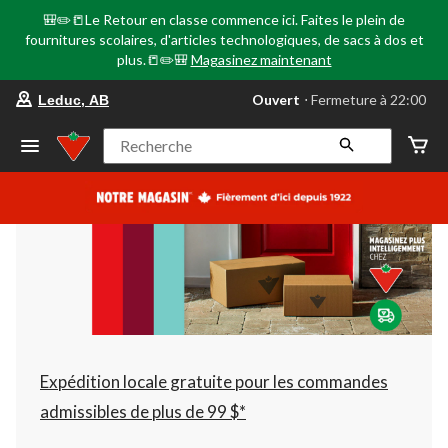
🎒✏️📒Le Retour en classe commence ici. Faites le plein de
fournitures scolaires, d'articles technologiques, de sacs à dos et
plus.📒✏️🎒
Magasinez maintenant
votre
Ouvert
⋅ Fermeture à 22:00
Leduc, AB
magasin
préféré
est
Recherche
Leduc,
AB,
courament
Ouvert,
Fermeture
à
à
22:00
cliquer
pour
changer
Expédition locale gratuite pour les commandes
admissibles de plus de 99 $*