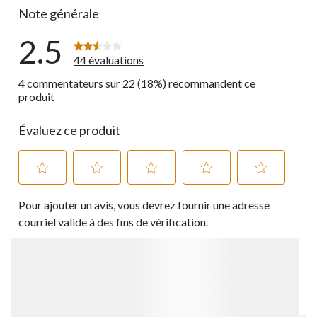
Note générale
2.5
44 évaluations
4 commentateurs sur 22 (18%) recommandent ce
produit
Évaluez ce produit
Sélectionnez
Sélectionnez
Sélectionnez
Sélectionnez
Sélectionnez
Pour ajouter un avis, vous devrez fournir une adresse
pour
pour
pour
pour
pour
évaluer
évaluer
évaluer
évaluer
évaluer
courriel valide à des fins de vérification.
l'article
l'article
l'article
l'article
l'article
à
à
à
à
à
1
2
3
4
5
étoile.
étoiles.
étoiles.
étoiles.
étoiles.
Cette
Cette
Cette
Cette
Cette
action
action
action
action
action
ouvrira
ouvrira
ouvrira
ouvrira
ouvrira