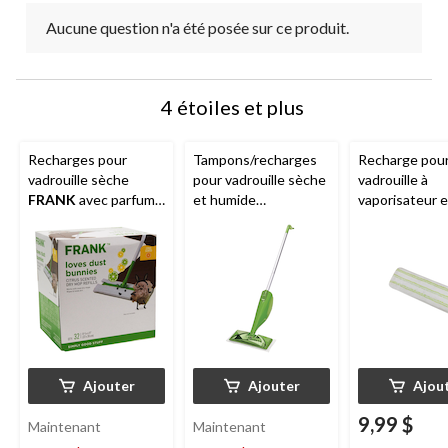
Aucune question n'a été posée sur ce produit.
4 étoiles et plus
Recharges pour
Tampons/recharges
Recharge pou
vadrouille sèche
pour vadrouille sèche
vadrouille à
FRANK
avec parfum
et humide
vaporisateur 
d'agrumes, paq. 32
multisurfaces
microfibre réut
FRANK
, paq. 24
multisurfaces
Ajouter
Ajouter
Ajou
9,99 $
Maintenant
Maintenant