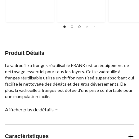
sur
sur
sur
5.
5.
5.
31
106
154
évaluations
évaluations
évaluations
Produit Détails
La vadrouille à franges réutilisable FRANK est un équipement de
nettoyage essentiel pour tous les foyers. Cette vadrouille à
franges réutilisable utilise un chiffon non tissé super absorbant qui
facilite le nettoyage des dégâts et des gros déversements. De
plus, la vadrouille à franges est dotée d'une prise confortable pour
une manipulation facile.
Afficher plus de détails
Caractéristiques