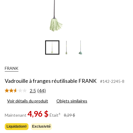
FRANK
Vadrouille à franges réutilisable FRANK
#142-2245-8
2.5
(44)
Lire
les
Voir détails du produit
Objets similaires
44
commentaires.
Lien
4,96 $
prix
±
Maintenant
Était
8,29 $
vers
était
la
8,29 $
même
Liquidation◊
Exclusivité
page.