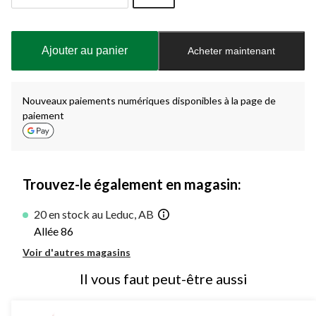
Quantité
mise
à
Ajouter au panier
Acheter maintenant
jour
à
1
Nouveaux paiements numériques disponibles à la page de
paiement
Trouvez-le également en magasin:
20 en stock au Leduc, AB
Allée 86
Voir d'autres magasins
Il vous faut peut-être aussi