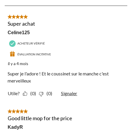
5
sur
44
5 étoile(s) sur 5.
commentaire.
Super achat
Celine125
ACHETEUR VÉRIFIÉ
ÉVALUATION INCITATIVE
il y a 4 mois
Super je l'adore ! Et le coussinet sur le manche c'est
merveilleux
Utile?
(0)
(0)
Signaler
5 étoile(s) sur 5.
Good little mop for the price
KadyR