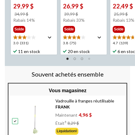
29,99 $
26,99 $
22,49 $
prix
prix
pri
34,99 $
39,99 $
25,99 $
était
était
éta
Rabais 14%
Rabais 33%
Rabais 13%
34,99 $
39,99 $
25,
Solde
Solde
Solde
3.0
3.8
4.7
3.0
(331)
3.8
(75)
4.7
(139)
étoile(s)
étoile(s)
étoile(s)
11 en stock
20 en stock
6 en sto
sur
sur
sur
5.
5.
5.
331
75
139
évaluations
évaluations
évaluation
Souvent achetés ensemble
Vous magasinez
Vadrouille à franges réutilisable
FRANK
4,96 $
Maintenant
Prix
±
Était
8,29 $
Était
Liquidation◊
8,29 $