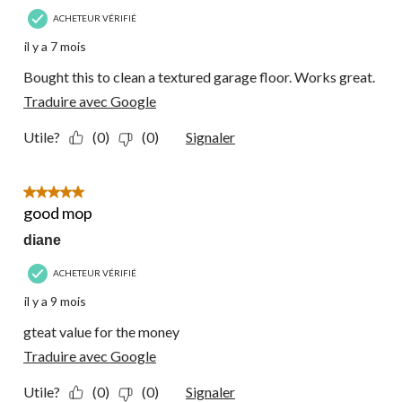
ACHETEUR VÉRIFIÉ
il y a 7 mois
Bought this to clean a textured garage floor. Works great.
Traduire avec Google
Utile?
(0)
(0)
Signaler
5 étoile(s) sur 5.
good mop
diane
ACHETEUR VÉRIFIÉ
il y a 9 mois
gteat value for the money
Traduire avec Google
Utile?
(0)
(0)
Signaler