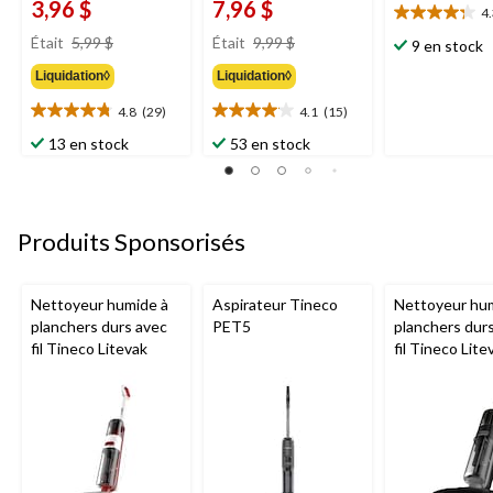
3,96 $
7,96 $
4
4.3
prix
prix
étoile(s)
Était
5,99 $
Était
9,99 $
9 en stock
était
était
sur
Liquidation◊
Liquidation◊
5,99 $
9,99 $
5.
7
4.8
(29)
4.1
(15)
4.8
4.1
évaluations
étoile(s)
étoile(s)
13 en stock
53 en stock
sur
sur
5.
5.
29
15
évaluations
évaluations
Produits Sponsorisés
Nettoyeur humide à
Aspirateur Tineco
Nettoyeur hu
planchers durs avec
PET5
planchers dur
fil Tineco Litevak
fil Tineco Lite