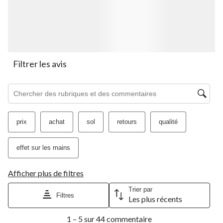
le
le
le
le
le
formulaire
formulaire
formulaire
formulaire
formulaire
de
de
de
de
de
soumission.
soumission.
soumission.
soumission.
soumission.
Filtrer les avis
Zone de recherche de sujet et d'avis
prix
achat
sol
retours
qualité
effet sur les mains
Afficher plus de filtres
Trier par
Filtres
Les plus récents
1
1 – 5 sur 44 commentaire
à