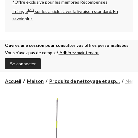
*Offre exclusive pour les membres Récompenses
MD
Triangle
sur les articles avec la livraison standard.
En
savoir plus
Ouvrez une session pour consulter vos offres personnalisées
Vous n’avez pas de compte?
Adhérez maintenant
Se connecter
Accueil
Maison
Produits de nettoyage et asp...
Netto