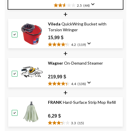
2.5
(44)
2.5
+
étoile(s)
sur
Vileda
QuickWring Bucket with
5.
Torsion Wringer
44
évaluations
15,99 $
4.2
(119)
4.2
+
étoile(s)
sur
Wagner
On-Demand Steamer
5.
119
évaluations
219,99 $
4.4
(138)
4.4
+
étoile(s)
sur
FRANK
Hard-Surface Strip Mop Refill
5.
138
évaluations
6,29 $
3.3
(15)
3.3
étoile(s)