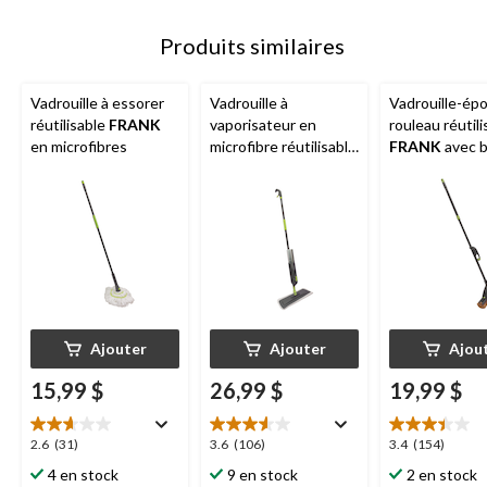
Produits similaires
Vadrouille à essorer
Vadrouille à
Vadrouille-ép
réutilisable
FRANK
vaporisateur en
rouleau réutili
en microfibres
microfibre réutilisable
FRANK
avec b
FRANK
récurer
Ajouter
Ajouter
Ajou
15,99 $
26,99 $
19,99 $
2.6
3.6
3.4
2.6
(31)
3.6
(106)
3.4
(154)
étoile(s)
étoile(s)
étoile(s)
4 en stock
9 en stock
2 en stock