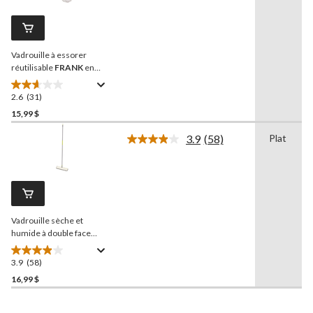
31
commentaires.
Lien
vers
la
Vadrouille à essorer
même
page.
réutilisable
FRANK
en
microfibres
2.6
(31)
2.6
étoile(s)
15,99 $
sur
3.9
(58)
Plat
5.
Lire
31
les
58
évaluations
commentaires.
Lien
vers
la
Vadrouille sèche et
même
page.
humide à double face
réutilisable avec manche
extensible
FRANK
3.9
(58)
3.9
étoile(s)
16,99 $
sur
5.