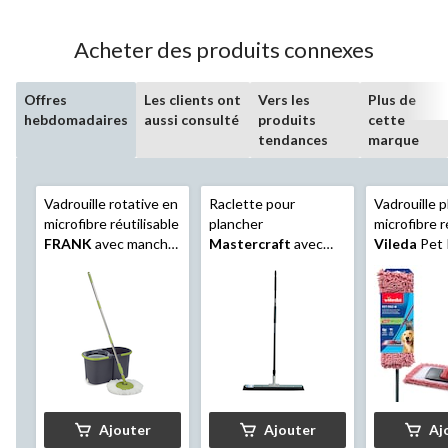
58
évaluations
Acheter des produits connexes
Offres
Les clients ont
Vers les
Plus de
hebdomadaires
aussi consulté
produits
cette
tendances
marque
Vadrouille rotative en
Raclette pour
Vadrouille p
microfibre réutilisable
plancher
microfibre r
FRANK
avec manche
Mastercraft
avec
Vileda
Pet 
très long
lame en caoutchouc,
24 po
Ajouter
Ajouter
Aj