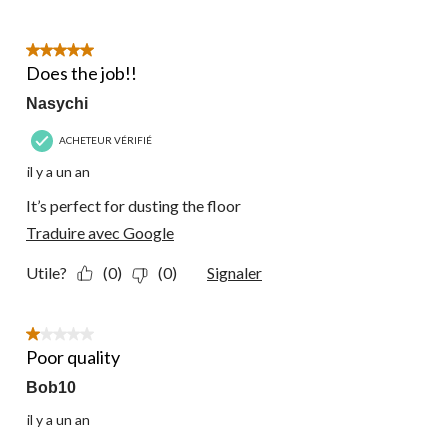
5 étoile(s) sur 5.
Does the job!!
Nasychi
ACHETEUR VÉRIFIÉ
il y a un an
It’s perfect for dusting the floor
Traduire avec Google
Utile?
(0)
(0)
Signaler
1 étoile(s) sur 5.
Poor quality
Bob10
il y a un an