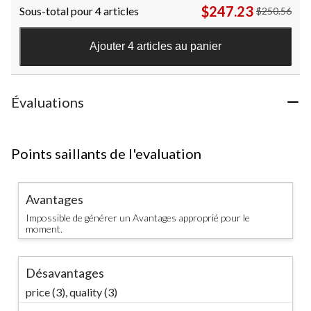
$247.23
Sous-total pour 4 articles
$250.56
sur
5.
15
Ajouter 4 articles au panier
évaluations
Évaluations
Points saillants de l'evaluation
Avantages
Impossible de générer un Avantages approprié pour le
moment.
Désavantages
price (3),
quality (3)