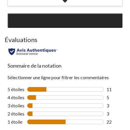
SEE ALL REVIEWS
Click
to
go
Évaluations
to
all
reviews
Sommaire de la notation
Sélectionner une ligne pour filtrer les commentaires
5 étoiles
étoiles
11
11 commenta
4 étoiles
étoiles
5
5 commentai
3 étoiles
étoiles
3
3 commentai
2 étoiles
étoiles
3
3 commentai
1 étoile
étoiles
22
22 commenta