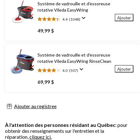
Système de vadrouille et d'essoreuse
rotative Vileda EasyWring
Ajouter
4.4
(1048)
4.4
étoile(s)
49,99 $
sur
5.
1048
évaluations
Système de vadrouille et d'essoreuse
rotative Vileda EasyWring RinseClean
Ajouter
4.0
(507)
4.0
étoile(s)
69,99 $
sur
5.
507
évaluations
Ajouter au registree
À l'attention des personnes résidant au Québec
: pour
obtenir des renseignements sur l'entretien et la
réparation,
cliquez ici.