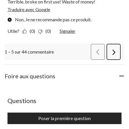
Terrible, broke on first use! Waste of money!
Traduire avec Google
Non, Je ne recommande pas ce produit.
Utile?
(0)
(0)
Signaler
1 – 5 sur 44 commentaire
Précédentcommen
Suivant
commen
Foire aux questions
Aucune question n'a été posée sur ce produit.
Questions
Poser la première question