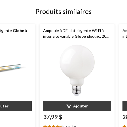
Produits similaires
lligente
Globe
à
Ampoule à DEL intelligente Wi-Fi à
Am
intensité variable
Globe
Electric, 200
in
lumens, couleur/luminosité ajustable
El
co
outer
Ajouter
37,99 $
2
4.3
(3)