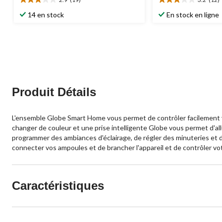
2.9
3.2
étoile(s)
étoile(s)
14 en stock
En stock en ligne
sur
sur
5.
5.
19
12
évaluations
évaluations
Produit Détails
L'ensemble Globe Smart Home vous permet de contrôler facilement 
changer de couleur et une prise intelligente Globe vous permet d'allu
programmer des ambiances d'éclairage, de régler des minuteries et de 
connecter vos ampoules et de brancher l'appareil et de contrôler vo
Caractéristiques