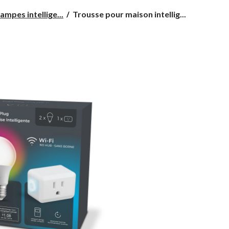
Trousse
ampes intellige...
Trousse pour maison intellig...
pour
maison
intelligente
Globe