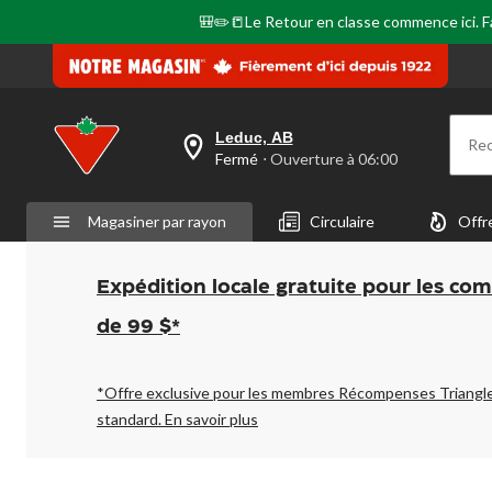
page.
🎒✏️📒Le Retour en classe commence ici. Fai
Leduc, AB
Re
votre
Fermé
⋅ Ouverture à 06:00
magasin
préféré
est
Magasiner par rayon
Circulaire
Offr
Leduc,
AB,
courament
Fermé,
Expédition locale gratuite pour les co
Ouverture
à
de 99 $*
à
06:00
cliquer
pour
*Offre exclusive pour les membres Récompenses Triangl
changer
standard.
En savoir plus