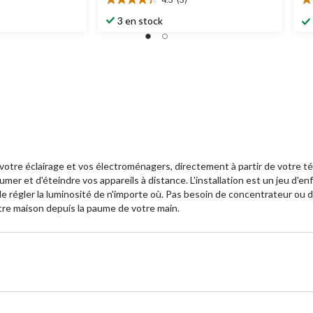
4.3
3.
étoile(s)
ét
3 en stock
sur
su
5.
5.
3
3
évaluations
év
votre éclairage et vos électroménagers, directement à partir de votr
mer et d'éteindre vos appareils à distance. L'installation est un jeu d'en
régler la luminosité de n'importe où. Pas besoin de concentrateur ou d'ins
tre maison depuis la paume de votre main.