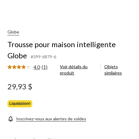
Globe
Trousse pour maison intelligente
Globe
#399-6879-6
4.0
(1)
Voir détails du
Objets
Lire
produit
similaires
1
commentaire.
Lien
29,93 $
vers
la
même
page.
Liquidation◊
Inscrivez-vous aux alertes de soldes