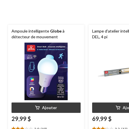
Ampoule intelligente
Globe
à
Lampe d'atelier inte
détecteur de mouvement
DEL, 4 pi
Ajouter
Aj
29,99 $
69,99 $
2.9
(19)
3.2
(12)