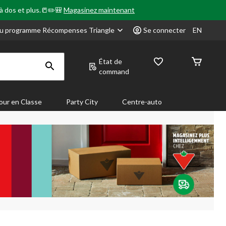
 à dos et plus.📒✏️🎒
Magasinez maintenant
u programme Récompenses Triangle
Se connecter
EN
État de
command
our en Classe
Party City
Centre-auto