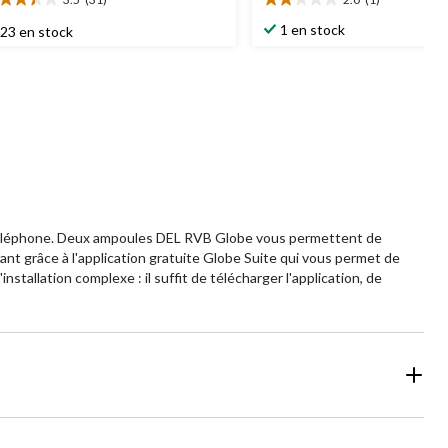
5
2.0
oile(s)
étoile(s)
1 en stock
23 en stock
r
sur
5.
1
1
aluations
évaluation
e téléphone. Deux ampoules DEL RVB Globe vous permettent de
fant grâce à l'application gratuite Globe Suite qui vous permet de
tallation complexe : il suffit de télécharger l'application, de