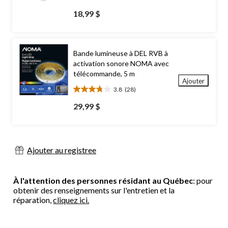
4.0
étoile(s)
18,99 $
sur
5.
7
évaluations
Bande lumineuse à DEL RVB à
activation sonore NOMA avec
télécommande, 5 m
Ajouter
3.8
(28)
3.8
étoile(s)
29,99 $
sur
5.
28
évaluations
Ajouter au registree
À l'attention des personnes résidant au Québec
: pour
obtenir des renseignements sur l'entretien et la
réparation,
cliquez ici.