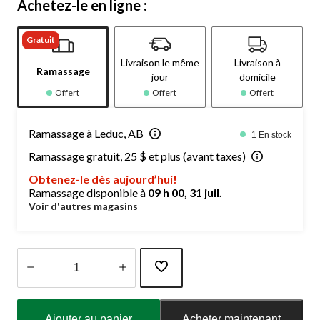
Achetez-le en ligne :
Gratuit
Livraison le même
Livraison à
Ramassage
jour
domicile
Offert
Offert
Offert
Ramassage à Leduc, AB
1 En stock
Ramassage gratuit, 25 $ et plus (avant taxes)
Obtenez-le dès aujourd’hui!
Ramassage disponible à
09 h 00, 31 juil.
Voir d'autres magasins
Quantité
mise
Ajouter au panier
Acheter maintenant