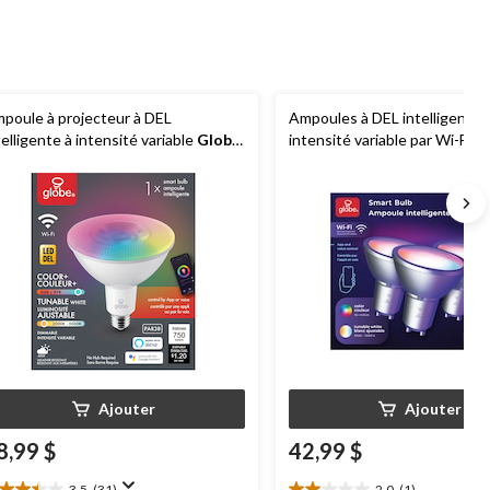
poule à projecteur à DEL
Ampoules à DEL intelligentes
telligente à intensité variable
Globe
intensité variable par Wi-Fi
G
ectric PAR38, 750 lumens,
Electric GU10, 400 lumens, bl
uleur/luminosité ajustable
50W, paq. 3
Ajouter
Ajouter
8,99 $
42,99 $
3.5
(31)
2.0
(1)