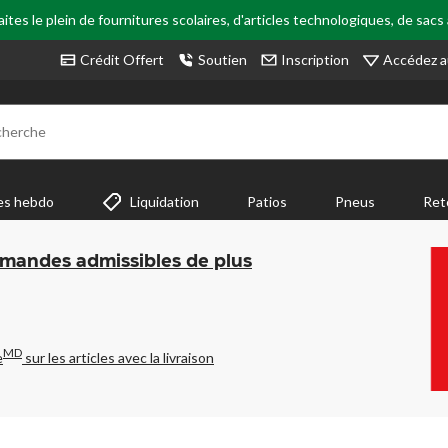
tes le plein de fournitures scolaires, d'articles technologiques, de sacs
Accédez a
Crédit Offert
Soutien
Inscription
cherche
es hebdo
Liquidation
Patios
Pneus
Ret
mmandes admissibles de plus
MD
e
sur les articles avec la livraison