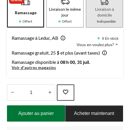
Livraison le même
Livraison à
Ramassage
jour
domicile
Offert
Offert
Indisponible
Ramassage à Leduc, AB
6 En stock
Vous en voulez plus?
Ramassage gratuit, 25 $ et plus (avant taxes)
Ramassage disponible à
08 h 00, 31 juil.
Voir d'autres magasins
Quantité
mise
Ajouter au panier
Acheter maintenant
à
jour
à