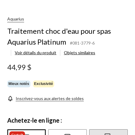
choc
d'eau
pour
spas
Aquarius
Aquarius
Traitement choc d'eau pour spas
Platinum
Aquarius Platinum
#081-3779-6
Voir détails du produit
Objets similaires
44,99 $
Mieux notés
Exclusivité
Inscrivez-vous aux alertes de soldes
Achetez-le en ligne :
Gratuit