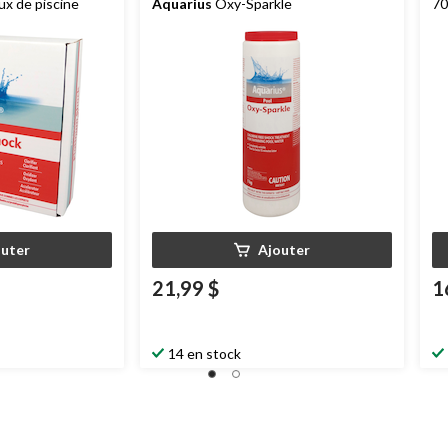
ux de piscine
Aquarius
Oxy-Sparkle
70
outer
Ajouter
21,99 $
1
14 en stock