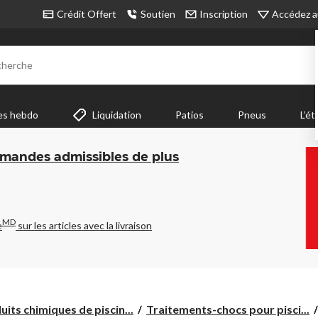
Accédez a
Crédit Offert
Soutien
Inscription
cherche
es hebdo
Liquidation
Patios
Pneus
L’ét
mmandes admissibles de plus
MD
e
sur les articles avec la livraison
uits chimiques de piscin...
Traitements-chocs pour pisci...