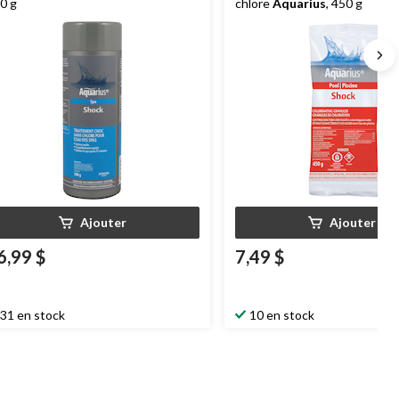
0 g
chlore
Aquarius
, 450 g
Ajouter
Ajouter
6,99 $
7,49 $
31 en stock
10 en stock