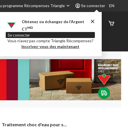
u programme Récompenses Triangle
Se connecter
EN
Obtenez ou échangez de l’Argent
État de
MD
CT
command
Se connecter
Vous n’avez pas compte Triangle Récompenses?
é
Party City
Centre-auto
Inscrivez-vous des maintenant
Traitement
Traitement choc d'eau pour s...