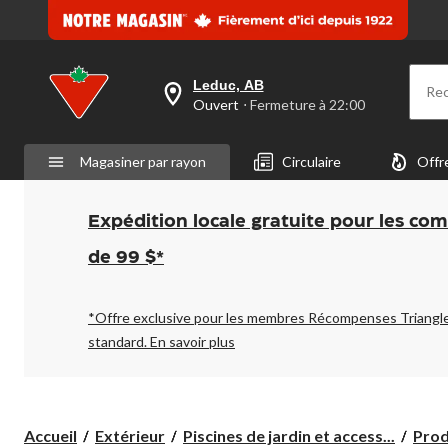
Leduc, AB
Re
votre
Ouvert
⋅ Fermeture à 22:00
magasin
préféré
est
Magasiner par rayon
Circulaire
Offr
Leduc,
AB,
courament
Ouvert,
Expédition locale gratuite pour les co
Fermeture
à
de 99 $*
à
22:00
cliquer
pour
*Offre exclusive pour les membres Récompenses Triangl
changer
standard.
En savoir plus
Accueil
Extérieur
Piscines de jardin et access...
Prod