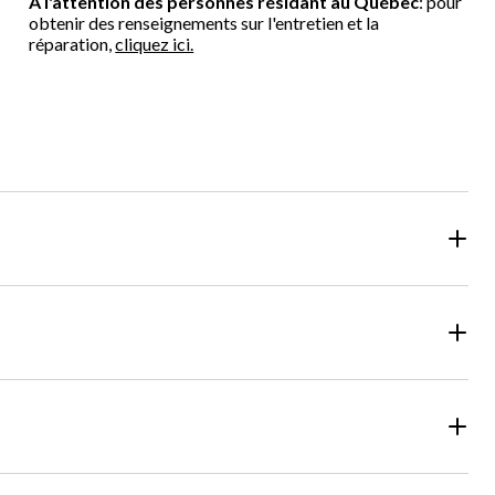
À l'attention des personnes résidant au Québec
: pour
obtenir des renseignements sur l'entretien et la
réparation,
cliquez ici.