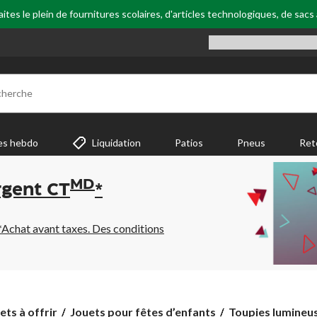
tes le plein de fournitures scolaires, d'articles technologiques, de sacs
cherche
es hebdo
Liquidation
Patios
Pneus
Ret
MD
rgent CT
*
*Achat avant taxes. Des conditions
Toupies
ets à offrir
Jouets pour fêtes d’enfants
Toupies lumineus