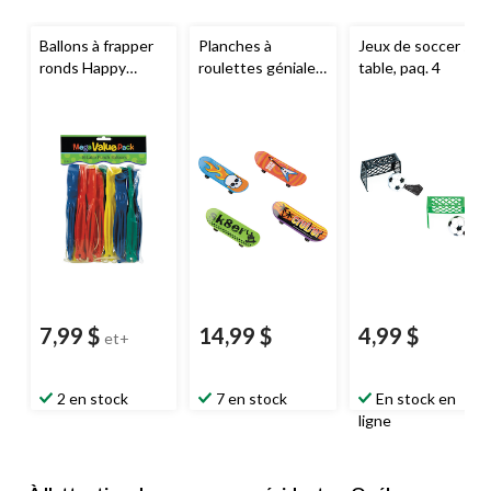
Ballons à frapper
Planches à
Jeux de soccer sur
ronds Happy
roulettes géniales,
table, paq. 4
Easter,
paq. 30
bleu/rouge/jaune/
vert, 8 po, paq. 14,
pour Pâques
7,99 $
14,99 $
4,99 $
et+
2 en stock
7 en stock
En stock en
ligne