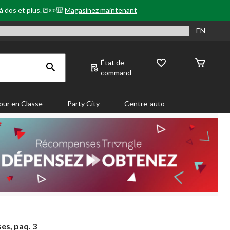
 à dos et plus.📒✏️🎒
Magasinez maintenant
EN
État de
command
our en Classe
Party City
Centre-auto
es, paq. 3