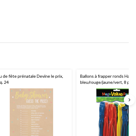
u de fête prénatale Devine le prix,
Ballons à frapper ronds Happy
q. 24
bleu/rouge/jaune/vert, 8 po, p
pour Pâques