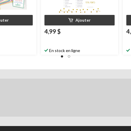
outer
Ajouter
4,99 $
4
En stock en ligne