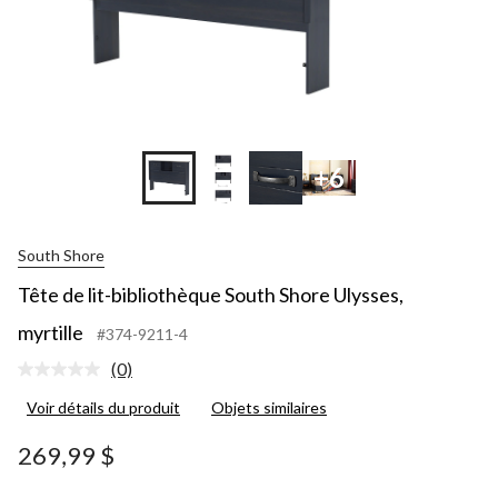
+6
South Shore
Tête de lit-bibliothèque South Shore Ulysses,
myrtille
#374-9211-4
(0)
Aucune
cote
Voir détails du produit
Objets similaires
pour
ce
produit.
269,99 $
Lien
vers