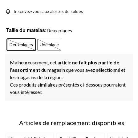
la
même
page.
Inscrivez-vous aux alertes de soldes
Deux places
Taille du matelas:
Deux places
Une place
Malheureusement, cet article
ne fait plus partie de
l
’assortiment
du magasin que vous avez sélectionné et
les magasins de la région.
Ces produits similaires présentés ci-dessous pourraient
vous intéresser.
Articles de remplacement disponibles