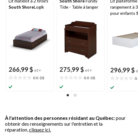
Lit matelot à 2 tiroirs
South Shore
Fundy
Lit plateforme
South Shore
Logik
Tide - Table à langer
rangement à 3 
pour enfants
Shore
Step ON
simple, noir
266,99 $
275,99 $
296,99 $
et+
et+
0.0
(0)
0.0
(0)
0
0.0
0.0
0.0
étoile(s)
étoile(s)
étoile(s)
sur
sur
sur
5.
5.
5.
À l'attention des personnes résidant au Québec
: pour
obtenir des renseignements sur l'entretien et la
réparation,
cliquez ici.