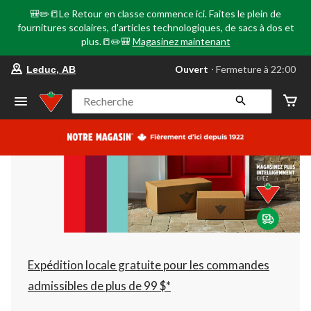
🎒✏️📒Le Retour en classe commence ici. Faites le plein de
fournitures scolaires, d'articles technologiques, de sacs à dos et
plus.📒✏️🎒
Magasinez maintenant
votre
Ouvert
⋅ Fermeture à 22:00
Leduc, AB
magasin
préféré
est
Recherche
Leduc,
AB,
courament
Ouvert,
Fermeture
à
à
22:00
cliquer
pour
changer
Expédition locale gratuite pour les commandes
admissibles de plus de 99 $*