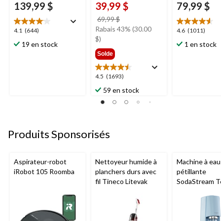
139,99 $
39,99 $
79,99 $
prix
69,99 $
était
Rabais 43% (30.00
4.1
4.6
4.1
(644)
4.6
(1011)
69,99 $
$)
étoile(s)
étoile(s)
19 en stock
1 en stock
sur
sur
Solde
5.
5.
644
1011
4.5
4.5
(1693)
évaluations
évaluations
étoile(s)
59 en stock
sur
5.
1693
évaluations
Produits Sponsorisés
Aspirateur-robot
Nettoyeur humide à
Machine à eau
iRobot 105 Roomba
planchers durs avec
pétillante
fil Tineco Litevak
SodaStream T