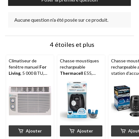
soumission.
soumission.
soumission.
soumission.
soumission.
Aucune question n'a été posée sur ce produit.
4 étoiles et plus
Climatiseur de
Chasse-moustiques
Chasse-moust
fenêtre manuel
For
rechargeable
rechargeable 
Living
, 5 000 BTU,
Thermacell
E55,
station d'accue
blanc
Anthracite
Thermacell
E6
charbon
Ajouter
Ajouter
Ajou