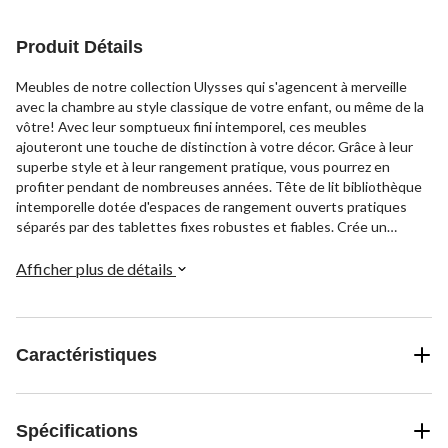
Produit Détails
Meubles de notre collection Ulysses qui s'agencent à merveille
avec la chambre au style classique de votre enfant, ou même de la
vôtre! Avec leur somptueux fini intemporel, ces meubles
ajouteront une touche de distinction à votre décor. Grâce à leur
superbe style et à leur rangement pratique, vous pourrez en
profiter pendant de nombreuses années. Tête de lit bibliothèque
intemporelle dotée d'espaces de rangement ouverts pratiques
séparés par des tablettes fixes robustes et fiables. Crée un
rangement dans un espace vertical inutilisé. Un trou dans le
panneau arrière permet de faire passer les câbles afin d'en
Afficher plus de détails
améliorer l'organisation. La bibliothèque est facile à nettoyer avec
un chiffon doux et sec.
Caractéristiques
Spécifications