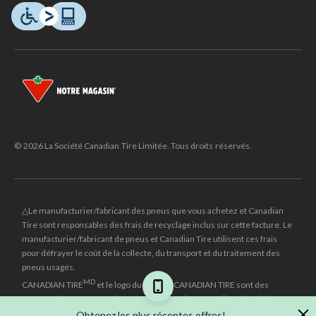
© 2026 La Société Canadian Tire Limitée. Tous droits réservés.
△Le manufacturier/fabricant des pneus que vous achetez et Canadian
Tire sont responsables des frais de recyclage inclus sur cette facture. Le
manufacturier/fabricant de pneus et Canadian Tire utilisent ces frais
pour défrayer le coût de la collecte, du transport et du traitement des
pneus usagés.
MD
CANADIAN TIRE
et le logo du triangle CANADIAN TIRE sont des
marques de commerce déposées de la Société Canadian Tire Limitée.
Obtenez les plus récentes offres!