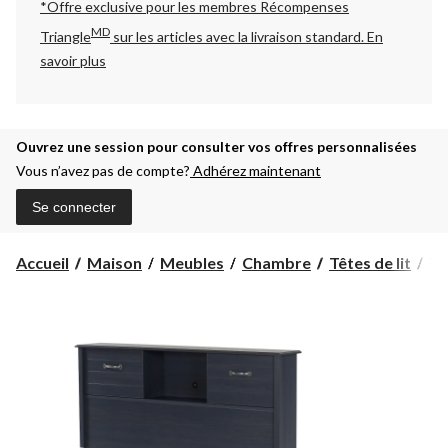
*Offre exclusive pour les membres Récompenses
MD
Triangle
sur les articles avec la livraison standard.
En
savoir plus
Ouvrez une session pour consulter vos offres personnalisées
Vous n’avez pas de compte?
Adhérez maintenant
Se connecter
Tê
Accueil
Maison
Meubles
Chambre
Têtes de lit
Tê
de
lit-
bi
So
Sh
Ul
myr