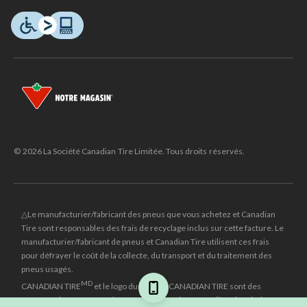
© 2026 La Société Canadian Tire Limitée. Tous droits réservés.
△Le manufacturier/fabricant des pneus que vous achetez et Canadian
Tire sont responsables des frais de recyclage inclus sur cette facture. Le
manufacturier/fabricant de pneus et Canadian Tire utilisent ces frais
pour défrayer le coût de la collecte, du transport et du traitement des
pneus usagés.
MD
CANADIAN TIRE
et le logo du triangle CANADIAN TIRE sont des
marques de commerce déposées de la Société Canadian Tire Limitée.