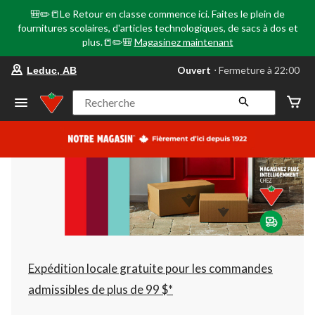
🎒✏️📒Le Retour en classe commence ici. Faites le plein de
fournitures scolaires, d'articles technologiques, de sacs à dos et
plus.📒✏️🎒
Magasinez maintenant
votre
Ouvert
⋅ Fermeture à 22:00
Leduc, AB
magasin
préféré
est
Recherche
Leduc,
AB,
courament
Ouvert,
Fermeture
à
à
22:00
cliquer
pour
changer
Expédition locale gratuite pour les commandes
admissibles de plus de 99 $*