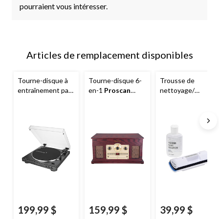
pourraient vous intéresser.
Articles de remplacement disponibles
Tourne-disque à
Tourne-disque 6-
Trousse de
entraînement par
en-1
Proscan
nettoyage/
courroie
Nostalgia avec
époussetage pour
entièrement
Bluetooth, haut-
disques Audio-
automatique
parleur intégré et
Technica pour
Audio-Technica
radio
LP/EP
LP60X, 2 vitesses,
noir
199,99 $
159,99 $
39,99 $