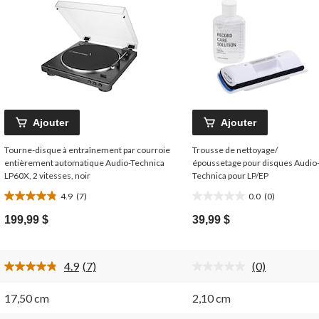
Ajouter
Ajouter
Tourne-disque à entraînement par courroie
Trousse de nettoyage/
entièrement automatique Audio-Technica
époussetage pour disques Audio
LP60X, 2 vitesses, noir
Technica pour LP/EP
4.9
(7)
0.0
(0)
4.9
0.0
étoile(s)
étoile(s)
199,99 $
39,99 $
sur
sur
5.
5.
7
4.9
(7)
(0)
évaluations
Lire
Aucune
les
cote
ire.
7
pour
17,50 cm
2,10 cm
commentaires.
ce
Lien
produit.