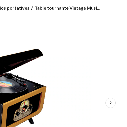
Table
ios portatives
Table tournante Vintage Musi...
tournante
Vintage
Music
Centre