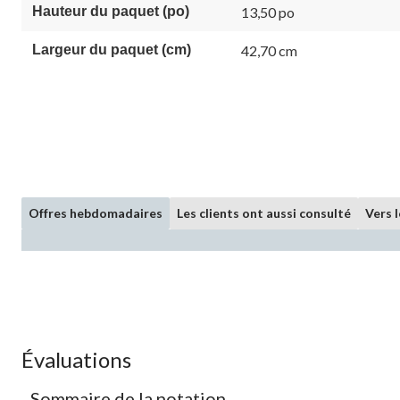
la
Hauteur du paquet (po)
13,50 po
même
page.
Largeur du paquet (cm)
42,70 cm
Offres hebdomadaires
Les clients ont aussi consulté
Vers 
Évaluations
Sommaire de la notation