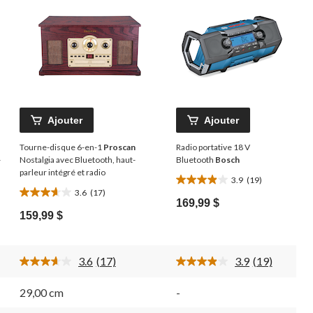
Ajouter
Ajouter
Tourne-disque 6-en-1
Proscan
Radio portative 18 V
-
Nostalgia avec Bluetooth, haut-
Bluetooth
Bosch
parleur intégré et radio
3.9
(19)
3.9
3.6
(17)
3.6
étoile(s)
169,99 $
étoile(s)
sur
159,99 $
sur
5.
5.
19
17
évaluations
3.6
(17)
3.9
(19)
évaluations
Lire
Lire
les
les
17
19
29,00 cm
-
commentaires.
commentaire
Lien
Lien