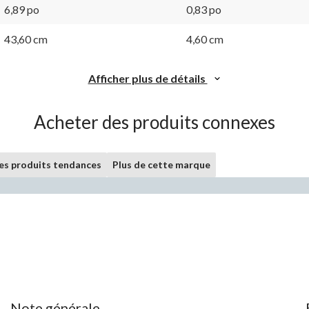
vers
Lien
6,89 po
0,83 po
la
vers
même
la
43,60 cm
4,60 cm
page.
même
page.
Afficher plus de détails
Acheter des produits connexes
les produits tendances
Plus de cette marque
Note générale