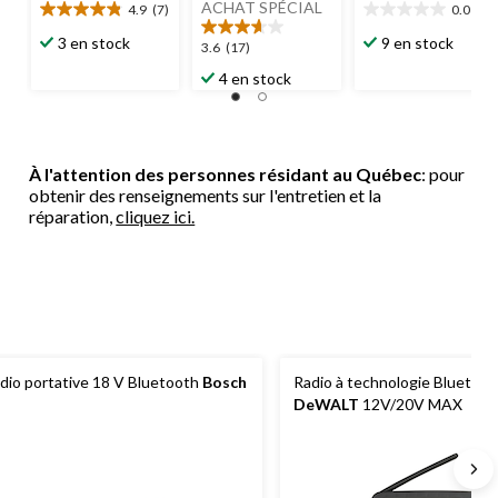
ACHAT SPÉCIAL
4.9
(7)
0.0
(0)
4.9
0.0
étoile(s)
étoile(s)
3 en stock
9 en stock
3.6
3.6
(17)
sur
sur
étoile(s)
4 en stock
5.
5.
sur
7
5.
évaluations
17
évaluations
À l'attention des personnes résidant au Québec
: pour
obtenir des renseignements sur l'entretien et la
réparation,
cliquez ici.
dio portative 18 V Bluetooth
Bosch
Radio à technologie Bluetoot
DeWALT
12V/20V MAX