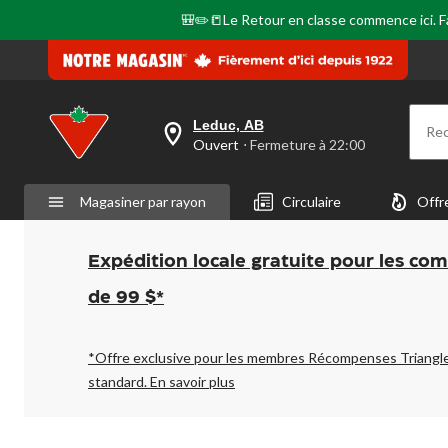
🎒✏️📒Le Retour en classe commence ici. Fai
Leduc, AB
Re
votre
Ouvert
⋅ Fermeture à 22:00
magasin
préféré
est
Magasiner par rayon
Circulaire
Offr
Leduc,
AB,
courament
Ouvert,
Expédition locale gratuite pour les co
Fermeture
à
de 99 $*
à
22:00
cliquer
pour
*Offre exclusive pour les membres Récompenses Triangl
changer
standard.
En savoir plus