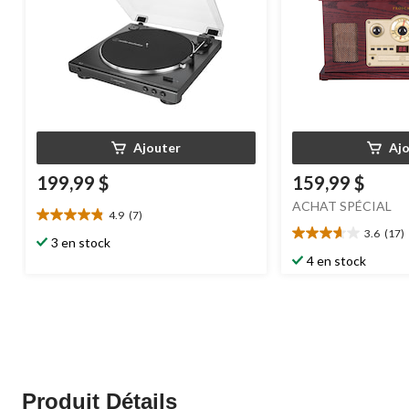
Ajouter
Aj
199,99 $
159,99 $
ACHAT SPÉCIAL
4.9
(7)
4.9
3.6
(17)
étoile(s)
3.6
3 en stock
sur
étoile(s)
4 en stock
5.
sur
7
5.
évaluations
17
évaluations
Produit Détails