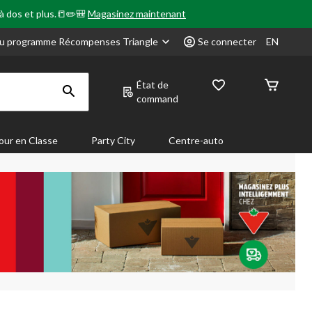
 à dos et plus.📒✏️🎒
Magasinez maintenant
u programme Récompenses Triangle
Se connecter
EN
État de
command
our en Classe
Party City
Centre-auto