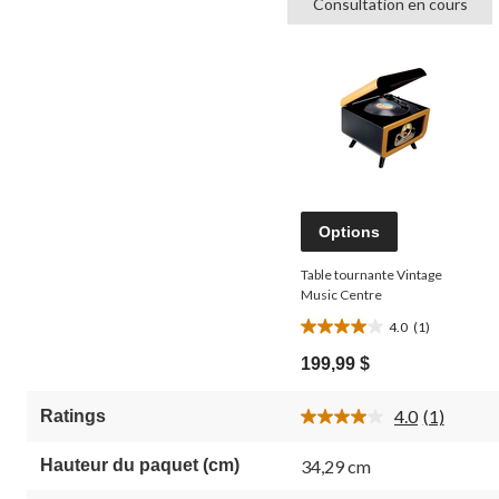
Consultation en cours
Options
Table tournante Vintage
Music Centre
4.0
(1)
4.0
étoile(s)
199,99 $
sur
5.
4.0
(1)
Ratings
1
Lire
évaluation
1
commenta
Hauteur du paquet (cm)
34,29 cm
Lien
vers