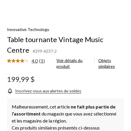
Innovative Technology
Table tournante Vintage Music
Centre
#299-6237-2
4.0
(1)
Voir détails du
Objets
Lire
produit
similaires
1
commentaire.
Lien
199,99 $
vers
la
même
Inscrivez-vous aux alertes de soldes
page.
Malheureusement, cet article
ne fait plus partie de
l
’assortiment
du magasin que vous avez sélectionné
et les magasins de la région.
Ces produits similaires présentés ci-dessous