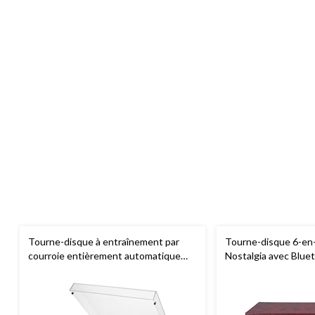
Tourne-disque à entraînement par
Tourne-disque 6-en
courroie entièrement automatique
Nostalgia avec Bluet
Audio-Technica LP60X, 2 vitesses,
parleur intégré et ra
noir