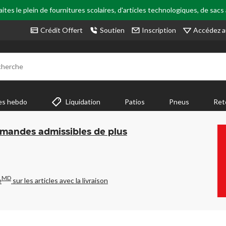
tes le plein de fournitures scolaires, d'articles technologiques, de sacs
Accédez a
Crédit Offert
Soutien
Inscription
cherche
es hebdo
Liquidation
Patios
Pneus
Ret
mmandes admissibles de plus
MD
e
sur les articles avec la livraison