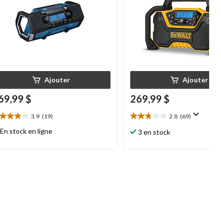
Ajouter
Ajouter
69,99 $
269,99 $
3.9
(19)
2.8
(69)
9
2.8
oile(s)
étoile(s)
En stock en ligne
3 en stock
r
sur
5.
9
69
aluations
évaluations