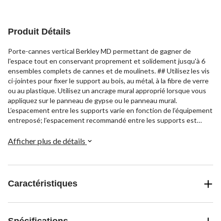
évaluations
évaluation
évaluations
Produit Détails
Porte-cannes vertical Berkley MD permettant de gagner de
l'espace tout en conservant proprement et solidement jusqu'à 6
ensembles complets de cannes et de moulinets. ## Utilisez les vis
ci-jointes pour fixer le support au bois, au métal, à la fibre de verre
ou au plastique. Utilisez un ancrage mural approprié lorsque vous
appliquez sur le panneau de gypse ou le panneau mural.
L’espacement entre les supports varie en fonction de l’équipement
entreposé; l’espacement recommandé entre les supports est
d’environ 42 pouces.
Afficher plus de détails
Caractéristiques