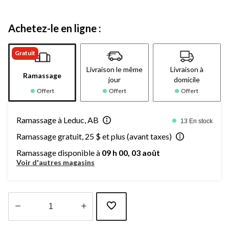
Achetez-le en ligne :
Gratuit
Livraison le même
Livraison à
Ramassage
jour
domicile
Offert
Offert
Offert
Ramassage à Leduc, AB
13 En stock
Ramassage gratuit, 25 $ et plus (avant taxes)
Ramassage disponible à
09 h 00, 03 août
Voir d'autres magasins
Quantité