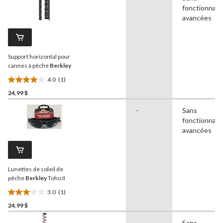
5.
fonctionnali
2
avancées
évaluations
Support horizontal pour
cannes à pêche
Berkley
4.0
(1)
4.0
24,99 $
étoile(s)
sur
-
Sans
5.
fonctionnali
1
avancées
évaluation
Lunettes de soleil de
pêche
Berkley
Toho II
3.0
(1)
3.0
24,99 $
étoile(s)
sur
-
Sans