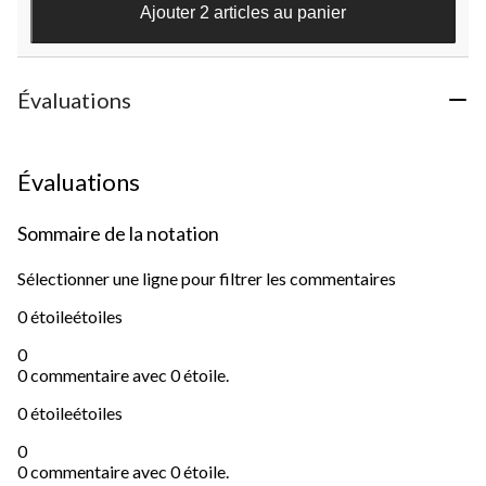
1
Ajouter 2 articles au panier
évaluation
Évaluations
Évaluations
Sommaire de la notation
Sélectionner une ligne pour filtrer les commentaires
0 étoile
étoiles
0
0 commentaire avec 0 étoile.
0 étoile
étoiles
0
0 commentaire avec 0 étoile.