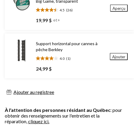
Big Game, transparent
Aperçu
4.5
(26)
4.5
étoile(s)
19,99 $
et+
sur
5.
26
évaluations
Support horizontal pour cannes à
pêche Berkley
Ajouter
4.0
(1)
4.0
étoile(s)
24,99 $
sur
5.
1
évaluation
Ajouter au registree
À l'attention des personnes résidant au Québec
: pour
obtenir des renseignements sur l'entretien et la
réparation,
cliquez ici.