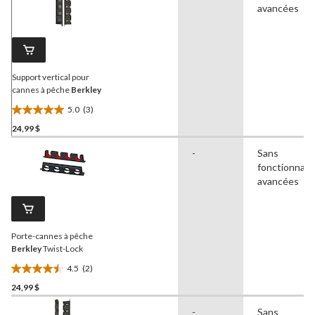
avancées
Support vertical pour
cannes à pêche
Berkley
5.0
(3)
5.0
24,99 $
étoile(s)
sur
-
Sans
5.
fonctionnali
3
avancées
évaluations
Porte-cannes à pêche
Berkley
Twist-Lock
4.5
(2)
4.5
24,99 $
étoile(s)
sur
-
Sans