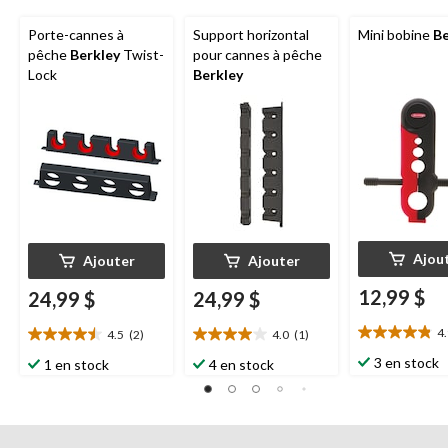
Porte-cannes à
Support horizontal
Mini bobine
Be
pêche
Berkley
Twist-
pour cannes à pêche
Lock
Berkley
Ajou
Ajouter
Ajouter
12,99 $
24,99 $
24,99 $
4
4.5
(2)
4.0
(1)
4.9
4.5
4.0
étoile(s)
étoile(s)
étoile(s)
3 en stock
1 en stock
4 en stock
sur
sur
sur
5.
5.
5.
7
2
1
évaluations
évaluations
évaluation