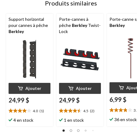
Produits similaires
Support horizontal
Porte-cannes à
Porte-canne s
pour cannes à pêche
pêche
Berkley
Twist-
Berkley
Berkley
Lock
Ajou
Ajouter
Ajouter
6,99 $
24,99 $
24,99 $
3
4.0
(1)
4.5
(2)
3.8
4.0
4.5
étoile(s)
étoile(s)
étoile(s)
36 en stock
4 en stock
1 en stock
sur
sur
sur
5.
5.
5.
24
1
2