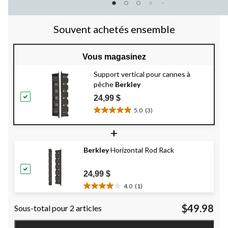
3
évaluations
Souvent achetés ensemble
Vous magasinez
Support vertical pour cannes à
pêche
Berkley
24,99 $
5.0
(3)
5.0
étoile(s)
+
sur
5.
Berkley
Horizontal Rod Rack
3
évaluations
24,99 $
4.0
(1)
4.0
étoile(s)
$49.98
Sous-total pour 2 articles
sur
5.