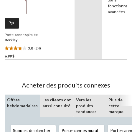
5.
fonctionnali
1
avancées
évaluation
Porte-canne spiralée
Berkley
3.8
(24)
3.8
6,99 $
étoile(s)
sur
5.
24
évaluations
Acheter des produits connexes
Offres
Les clients ont
Vers les
Plus de
hebdomadaires
aussi consulté
produits
cette
tendances
marque
Support de plancher
Porte-cannes mural
Porte-cann