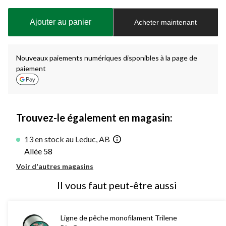
mise
à
Ajouter au panier
Acheter maintenant
jour
à
1
Nouveaux paiements numériques disponibles à la page de
paiement
Trouvez-le également en magasin:
13 en stock au Leduc, AB
Allée 58
Voir d'autres magasins
Il vous faut peut-être aussi
Ligne de pêche monofilament Trilene