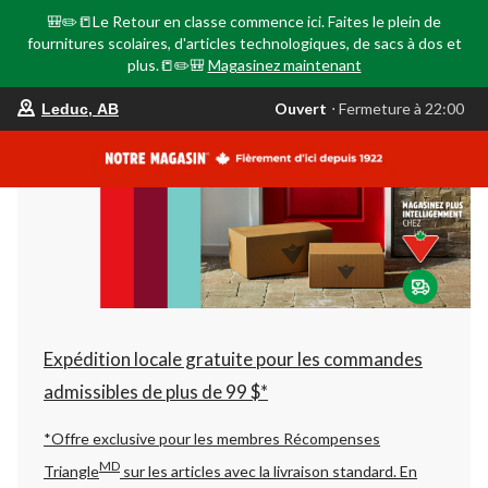
🎒✏️📒Le Retour en classe commence ici. Faites le plein de
fournitures scolaires, d'articles technologiques, de sacs à dos et
plus.📒✏️🎒
Magasinez maintenant
votre
Ouvert
⋅ Fermeture à 22:00
Leduc, AB
magasin
préféré
est
Leduc,
AB,
courament
Ouvert,
Fermeture
à
à
22:00
cliquer
pour
changer
Expédition locale gratuite pour les commandes
admissibles de plus de 99 $*
*Offre exclusive pour les membres Récompenses
MD
Triangle
sur les articles avec la livraison standard.
En