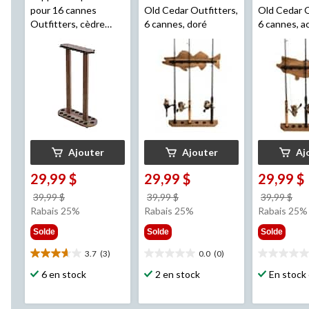
pour 16 cannes
Old Cedar Outfitters,
Old Cedar O
Outfitters, cèdre
6 cannes, doré
6 cannes, a
vieilli
Ajouter
Ajouter
Aj
29,99 $
29,99 $
29,99 $
prix
prix
pri
39,99 $
39,99 $
39,99 $
était
était
éta
Rabais 25%
Rabais 25%
Rabais 25%
39,99 $
39,99 $
39,
Solde
Solde
Solde
3.7
(3)
0.0
(0)
3.7
0.0
0.0
étoile(s)
étoile(s)
étoile(s)
6 en stock
2 en stock
En stock 
sur
sur
sur
5.
5.
5.