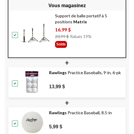
Vous magasinez
Support de balle portatif à 5
positions
Matrix
16,99 $
Prix
20,99 $
Rabais 19%
Était
Solde
20,99 $
+
Rawlings
Practice Baseballs, 9-in, 6-pk
13,99 $
+
Rawlings
Practice Baseball, 8.5-in
5,99 $