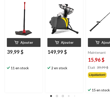
antibasculement
baseball
SKLZ
Ajouter
Ajouter
Ajou
39,99 $
149,99 $
Maintenant
15,96 $
Était
39,99 $
11 en stock
2 en stock
Liquidation◊
15 en stock