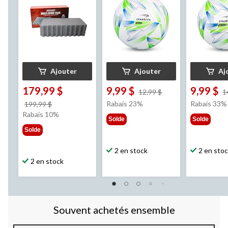
Ajouter
Ajouter
Aj
179,99 $
9,99 $
9,99 $
prix
12,99 $
1
était
prix
Rabais 23%
Rabais 33%
199,99 $
12,99 $
était
Rabais 10%
Solde
Solde
199,99 $
Solde
2 en stock
2 en sto
2 en stock
Souvent achetés ensemble