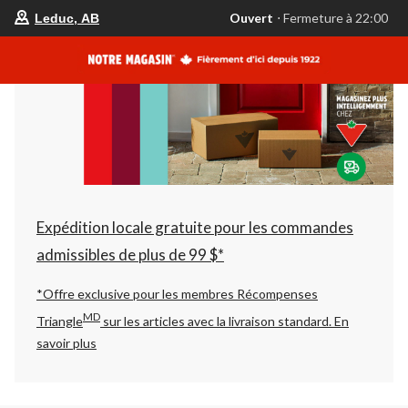
votre
Ouvert
⋅ Fermeture à 22:00
Leduc, AB
magasin
préféré
est
Leduc,
AB,
courament
Ouvert,
Fermeture
à
à
22:00
cliquer
pour
changer
Expédition locale gratuite pour les commandes
admissibles de plus de 99 $*
*Offre exclusive pour les membres Récompenses
MD
Triangle
sur les articles avec la livraison standard.
En
savoir plus