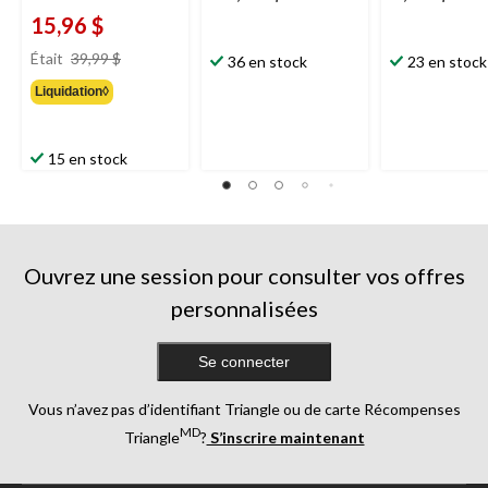
15,96 $
prix
Était
39,99 $
36 en stock
23 en stock
était
Liquidation◊
39,99 $
15 en stock
Ouvrez une session pour consulter vos offres
personnalisées
Se connecter
Vous n’avez pas d’identifiant Triangle ou de carte Récompenses
MD
Triangle
?
S’inscrire maintenant