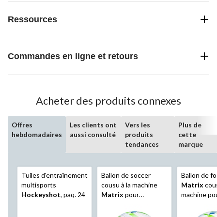
Ressources
Commandes en ligne et retours
Acheter des produits connexes
Offres
Les clients ont
Vers les
Plus de
hebdomadaires
aussi consulté
produits
cette
tendances
marque
Tuiles d'entraînement
Ballon de soccer
Ballon de fo
multisports
cousu à la machine
Matrix
cous
Hockeyshot
, paq. 24
Matrix
pour
machine po
jeunes/adultes, bleu,
enfants, bleu
taille 5