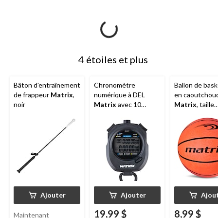
4 étoiles et plus
Bâton d'entraînement
Chronomètre
Ballon de bask
de frappeur
Matrix
,
numérique à DEL
en caoutchou
noir
Matrix
avec 10
Matrix
, taille
modes, noir
officielle 7 (2
Ajouter
Ajouter
Ajou
19,99 $
8,99 $
Maintenant