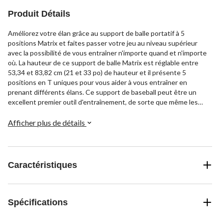
Produit Détails
Améliorez votre élan grâce au support de balle portatif à 5
positions Matrix et faites passer votre jeu au niveau supérieur
avec la possibilité de vous entraîner n'importe quand et n'importe
où. La hauteur de ce support de balle Matrix est réglable entre
53,34 et 83,82 cm (21 et 33 po) de hauteur et il présente 5
positions en T uniques pour vous aider à vous entraîner en
prenant différents élans. Ce support de baseball peut être un
excellent premier outil d'entraînement, de sorte que même les
nouveaux joueurs peuvent l'utiliser pour améliorer leur maîtrise de
la frappe.
Afficher plus de détails
Caractéristiques
Spécifications