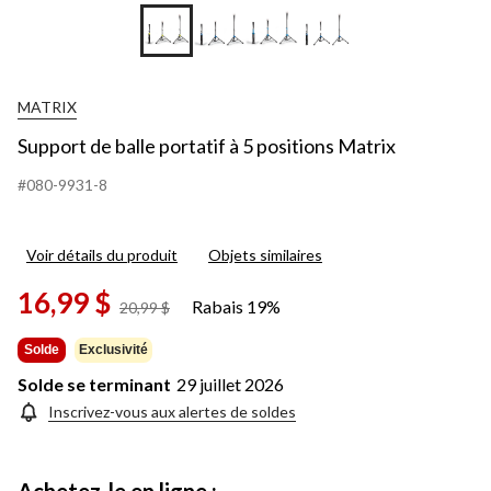
+8
MATRIX
Support de balle portatif à 5 positions Matrix
#080-9931-8
Voir détails du produit
Objets similaires
16,99 $
Rabais 19%
prix
20,99 $
était
20,99 $
Solde
Exclusivité
Solde se terminant
29 juillet 2026
Inscrivez-vous aux alertes de soldes
Achetez-le en ligne :