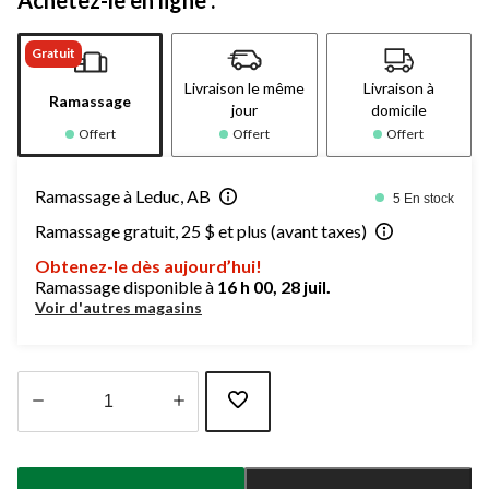
Gratuit
Livraison le même
Livraison à
Ramassage
jour
domicile
Offert
Offert
Offert
Ramassage à Leduc, AB
5 En stock
Ramassage gratuit, 25 $ et plus (avant taxes)
Obtenez-le dès aujourd’hui!
Ramassage disponible à
16 h 00, 28 juil.
Voir d'autres magasins
Quantité
mise
à