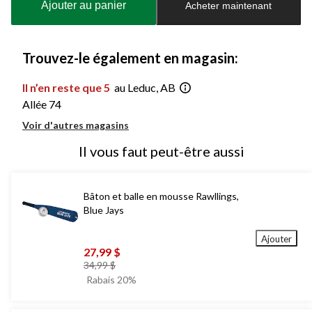
Ajouter au panier
Acheter maintenant
jour
à
1
Trouvez-le également en magasin:
Il n’en reste que 5
au Leduc, AB
Allée 74
Voir d'autres magasins
Il vous faut peut-être aussi
Bâton et balle en mousse Rawllings,
Blue Jays
Ajouter
27,99 $
prix
34,99 $
était
Rabais 20%
34,99 $