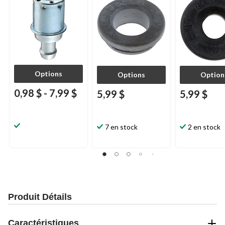
Options
Options
Option
0,98 $
-
7,99 $
5,99 $
5,99 $
7 en stock
2 en stock
Produit Détails
Caractéristiques