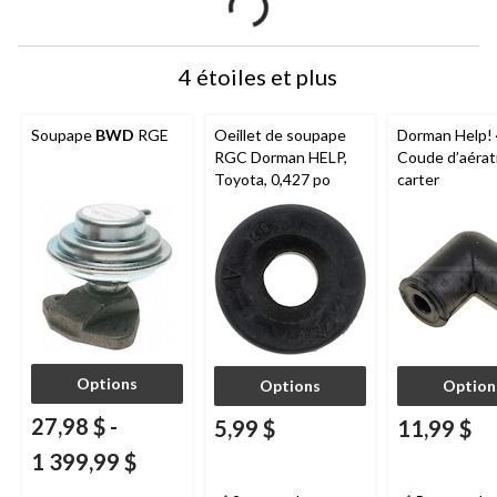
4 étoiles et plus
Soupape
BWD
RGE
Oeillet de soupape
Dorman Help!
RGC Dorman HELP,
Coude d’aérat
Toyota, 0,427 po
carter
Options
Options
Option
27,98 $
-
5,99 $
11,99 $
1 399,99 $