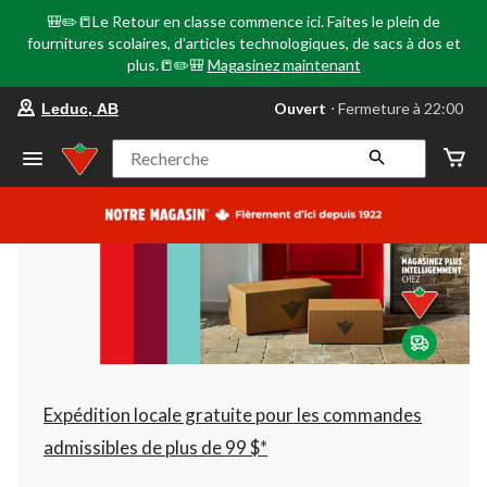
🎒✏️📒Le Retour en classe commence ici. Faites le plein de
fournitures scolaires, d'articles technologiques, de sacs à dos et
plus.📒✏️🎒
Magasinez maintenant
votre
Ouvert
⋅ Fermeture à 22:00
Leduc, AB
magasin
préféré
est
Recherche
Leduc,
AB,
courament
Ouvert,
Fermeture
à
à
22:00
cliquer
pour
changer
Expédition locale gratuite pour les commandes
admissibles de plus de 99 $*