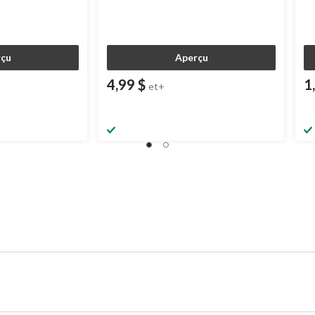
çu
Aperçu
4,99 $
1
et+