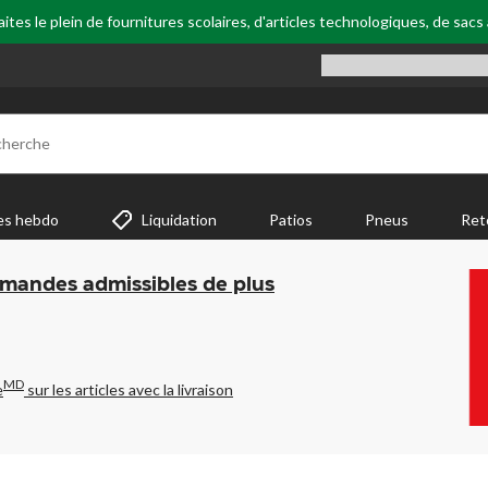
tes le plein de fournitures scolaires, d'articles technologiques, de sacs
cherche
es hebdo
Liquidation
Patios
Pneus
Ret
mmandes admissibles de plus
MD
e
sur les articles avec la livraison