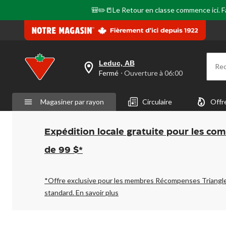
🎒✏️📒Le Retour en classe commence ici. Fai
Leduc, AB
Re
votre
Fermé
⋅ Ouverture à 06:00
magasin
préféré
est
Magasiner par rayon
Circulaire
Offr
Leduc,
AB,
courament
Fermé,
Expédition locale gratuite pour les co
Ouverture
à
de 99 $*
à
06:00
cliquer
pour
*Offre exclusive pour les membres Récompenses Triangl
changer
standard.
En savoir plus