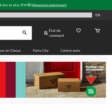
 à dos et plus.📒✏️🎒
Magasinez maintenant
EN
État de
command
our en Classe
Party City
Centre-auto