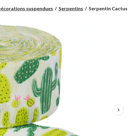
Serpentin
écorations suspendues
Serpentins
Serpentin Cactus
Cactus