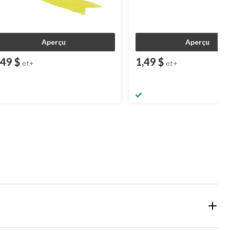
Aperçu
Aperçu
,49 $
1,49 $
et+
et+