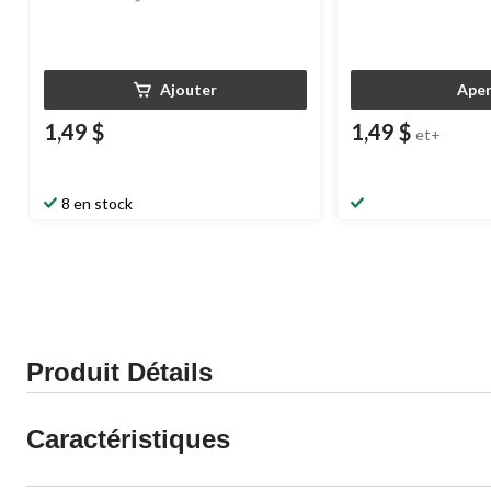
Ajouter
Aper
1,49 $
1,49 $
et+
8 en stock
Produit Détails
Caractéristiques