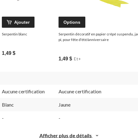
Ajouter
Options
Serpentin blanc
Serpentin décoratif en papier crêpé suspendu, j
pi, pour fête d'été/anniversaire
1,49 $
1,49 $
Et+
Aucune certification
Aucune certification
Blanc
Jaune
-
-
Afficher plus de détails