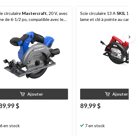
ie circulaire
Mastercraft
, 20 V, avec
Scie circulaire 13 A
SKIL
1161
me de 6-1/2 po, compatible avec le
lame et clé à pointe au carbur
ystème PWR POD
7 1⁄4 po
Ajouter
Ajouter
89,99 $
89,99 $
6 en stock
7 en stock