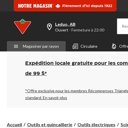
Leduc, AB
Re
votre
Ouvert
⋅ Fermeture à 22:00
magasin
préféré
est
Magasiner par rayon
Circulaire
Offr
Leduc,
AB,
courament
Ouvert,
Expédition locale gratuite pour les co
Fermeture
à
de 99 $*
à
22:00
cliquer
pour
*Offre exclusive pour les membres Récompenses Triangl
changer
standard.
En savoir plus
Accueil
Outils et quincaillerie
Outils électriques
Sci