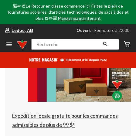
🎒✏️📒Le Retour en classe commence ici. Faites le plein de
fournitures scolaires, d'articles technologiques, de sacs à dos et
plus.📒✏️🎒
Magasinez maintenant
votre
Ouvert
⋅ Fermeture à 22:00
Leduc, AB
magasin
préféré
est
Recherche
Leduc,
AB,
courament
Ouvert,
Fermeture
à
à
22:00
cliquer
pour
changer
Expédition locale gratuite pour les commandes
admissibles de plus de 99 $*