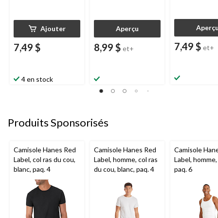
Aperç
Ajouter
Aperçu
7,49 $
7,49 $
8,99 $
et+
et+
4 en stock
Produits Sponsorisés
Camisole Hanes Red
Camisole Hanes Red
Camisole Han
Label, col ras du cou,
Label, homme, col ras
Label, homme, 
blanc, paq. 4
du cou, blanc, paq. 4
paq. 6