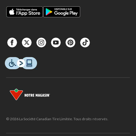
© 2026 La Société Canadian Tire Limitée. Tous droits réservés.