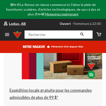
🎒✏️📒Le Retour en classe commence ici. Faites le plein de
fournitures scolaires, d'articles technologiques, de sacs à dos et
plus.📒✏️🎒
Magasinez maintenant
votre
Ouvert
⋅ Fermeture à 22:00
Leduc, AB
magasin
préféré
est
Recherche
Leduc,
AB,
courament
Ouvert,
Fermeture
à
à
22:00
cliquer
pour
changer
Expédition locale gratuite pour les commandes
admissibles de plus de 99 $*