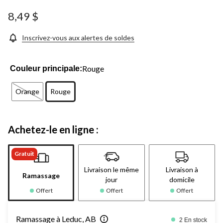
8,49 $
Inscrivez-vous aux alertes de soldes
Rouge
Couleur principale:
Orange
Rouge
Achetez-le en ligne :
Gratuit
Livraison le même
Livraison à
Ramassage
jour
domicile
Offert
Offert
Offert
Ramassage à Leduc, AB
2 En stock