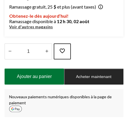
Ramassage gratuit, 25 $ et plus (avant taxes)
Obtenez-le dès aujourd’hui!
Ramassage disponible à
12 h 30, 02 août
Voir d'autres magasins
Quantité
mise
à
Ajouter au panier
Acheter maintenant
jour
à
1
Nouveaux paiements numériques disponibles à la page de
paiement