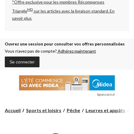
*Offre exclusive pour les membres Récompenses
MD
Triangle
sur les articles avec la livraison standard.
En
savoir plus
Ouvrez une session pour consulter vos offres personnalisées
Vous n’avez pas de compte?
Adhérez maintenant
Se connecter
Sponsorisé
Accueil
Sports et loisirs
Pêche
Leurres et appâts
A